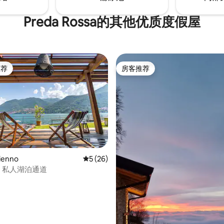
Preda Rossa的其他优质度假屋
推荐
房客推荐
客推荐」
房客推荐
ienno
平均评分 5 分（满分 5 分），共 26 条评价
5 (26)
- 私人湖泊通道
 5 分），共 69 条评价