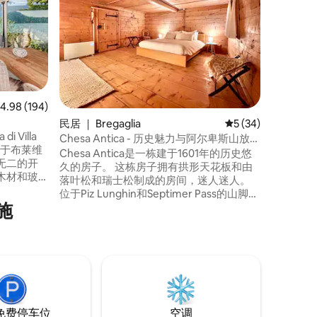
山谷放松
想象一下，
雷蒂安阿尔
受污染的
咖啡时呼
小木屋非
庭和体育
时刻的理
天后，回
均评分 4.98 分（满分 5 分），共 194 条评价
4.98 (194)
感到宾至
民居 ｜ Bregaglia
平均评分 5 分（满分
5 (34)
 Villa
Chesa Antica - 历史魅力与阿尔卑斯山放松
直属于布莱维
1601
Chesa Antica是一栋建于1601年的历史悠
无二的开
久的房子。 这栋房子拥有拱形天花板和由
木材和玻
落叶松和瑞士松制成的房间，迷人迷人。
景，其特
位于Piz Lunghin和Septimer Pass的山脚
其中包括
施
下，距离Maloja 10分钟，距离圣莫里茨25
美丽的阳
分钟。 对于热爱大自然、寻求美丽和独特
酒的理想
的人来说，这是一个天堂。 您可以选择在
晚餐，以
树林或湖畔漫步、徒步探险或极限登山，
非常适合家庭、情侣或朋友！
免费停车位
空调