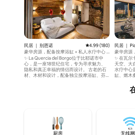
民居 ｜ 别恩诺
平均评分 4.99 分（满分 
4.99 (180)
民居 ｜ Pi
豪华房源，配备按摩浴缸 + 私人水疗中心 +
豪华房源
阿尔卑斯山景观
于山区
✨ La Quercia del Borgo位于比耶诺市中
✨ 在瓦
心，是一座18世纪住宅，专为寻求魅力、
天空、大自
隐私和真正幸福的情侣而设计。 古老的石
水疗中心
材、木材和设计，配备独立按摩浴缸、芬
缸、燃木桑
兰桑拿房和阿尔卑斯山景观的私人水疗中
特大床套房
心，供您独享。 🛏️ 加大双人床套房，配备
可欣赏山谷
独立卫生间， 📺 75英寸智能电视， 🛋️ 记
线网络 🚗
忆沙发床， 精致🍷美食和酒窖 🌄 屋顶 快速
私、安静
📶无线网络 ❤️ 非常适合周年纪念、浪漫度
宁静中，
假和养生周末，位于真正的村庄，令人难
前，时间
忘。
厨房
无线网