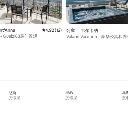
nt'Anna
平均评分 4.92 分（满分 5 分），共 12 条评价
4.92 (12)
公寓 ｜ 韦尔卡纳
- Gualzi63最佳景观
Valarin Varenna，豪华公寓和
 5 分），共 44 条评价
尼斯
里昂
马
度假屋
度假屋
度