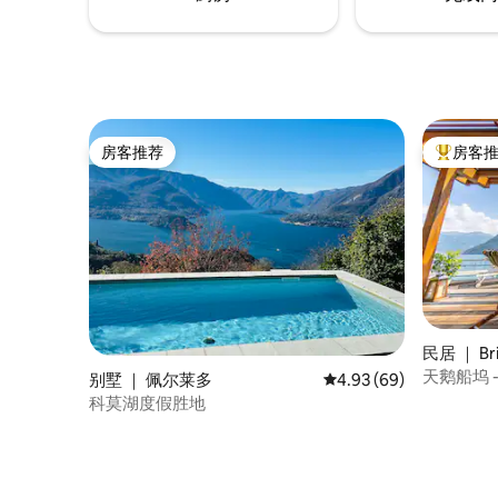
房客推荐
房客
房客推荐
热门「房
民居 ｜ Br
天鹅船坞 
别墅 ｜ 佩尔莱多
平均评分 4.93 分（满分
4.93 (69)
科莫湖度假胜地