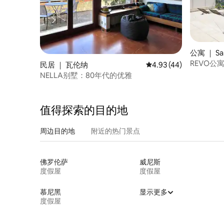
公寓 ｜ Sa
REVO公寓
民居 ｜ 瓦伦纳
平均评分 4.93 分（满分
4.93 (44)
NELLA别墅：80年代的优雅
值得探索的目的地
周边目的地
附近的热门景点
佛罗伦萨
威尼斯
度假屋
度假屋
慕尼黑
显示更多
度假屋