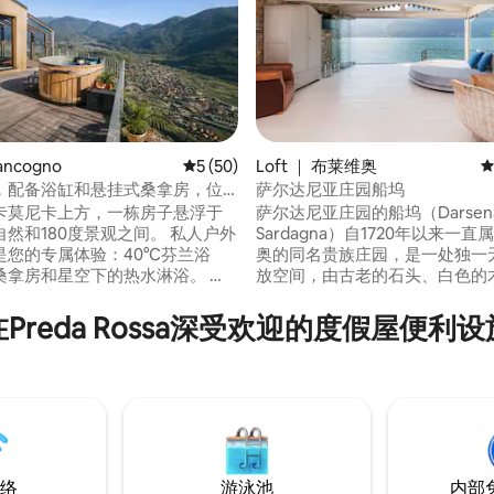
5 分），共 180 条评价
ancogno
平均评分 5 分（满分 5 分），共 50 条评价
5 (50)
Loft ｜ 布莱维奥
平
，配备浴缸和悬挂式桑拿房，位
萨尔达尼亚庄园船坞
尔卡莫尼卡上方，一栋房子悬浮于
萨尔达尼亚庄园的船坞（Darsena di
然和180度景观之间。 私人户外
Sardagna）自1720年以来一
是您的专属体验：40°C芬兰浴
奥的同名贵族庄园，是一处独一
拿房和星空下的热水淋浴。 🛏️
放空间，由古老的石头、白色的
 + 双人夹层， 🛋️ 玻璃墙客厅，
璃制成。它面朝着一个美丽的风
美景， 高端🍳厨房， 📶 高速无
点是历史悠久的拉里亚诺别墅，
在Preda Rossa深受欢迎的度假屋便利设
 私人停车场 + 电动汽车充电 🌿 隐
埃斯特别墅大酒店。它提供一个
、健康：在光线、木材和高山的
光露台，是日落时分浪漫的开胃
慢慢体验浪漫度假，山谷就在眼
选择。可提前预订早餐、午餐和
为您放慢脚步。
及租船和出租豪华艇。
络
游泳池
内部