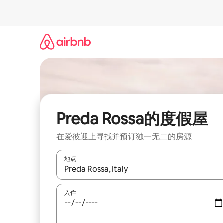
跳
至
内
容
Preda Rossa的度假屋
在爱彼迎上寻找并预订独一无二的房源
地点
如有搜索结果，请使用上下方向键查看，或通过点
入住