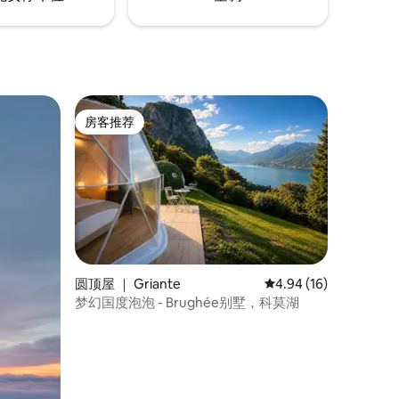
房客推荐
房客推荐
圆顶屋 ｜ Griante
平均评分 4.94 分（满分
4.94 (16)
梦幻国度泡泡 - Brughée别墅，科莫湖