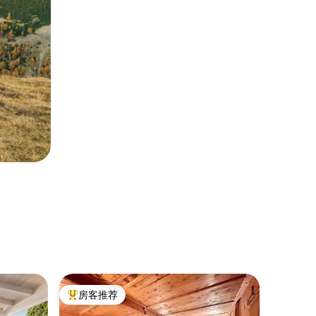
小木屋 ｜ B
房客推荐
房客
热门「房客推荐」
热门「
雷蒂亚阿