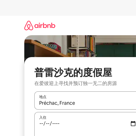
跳
至
内
容
普雷沙克的度假屋
在爱彼迎上寻找并预订独一无二的房源
地点
如有搜索结果，请使用上下方向键查看，或通过点
入住