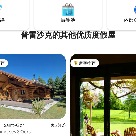
络
游泳池
内部
普雷沙克的其他优质度假屋
推荐
房客推荐
客推荐」
热门「房客推荐」
Saint-Gor
平均评分 5 分（满分 5 分），共 42 条评价
5 (42)
r et ses 3 Ours