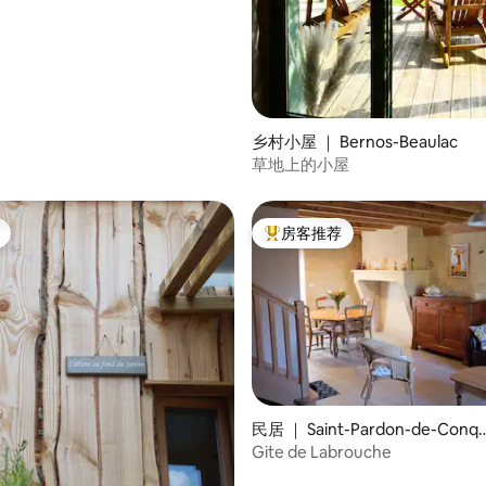
 5 分），共 6 条评价
乡村小屋 ｜ Bernos-Beaulac
草地上的小屋
房客推荐
热门「房客推荐」
民居 ｜ Saint-Pardon-de-Conq
s
Gite de Labrouche
 5 分），共 94 条评价