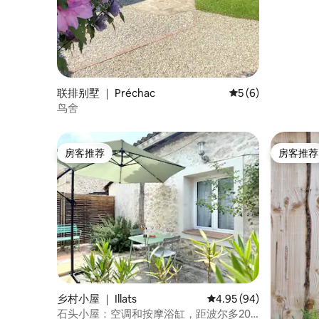
联排别墅 ｜ Préchac
平均评分 5 分（满分
5 (6)
鸟舍
房客推荐
房客推荐
房客推荐
房客推荐
乡村小屋 ｜ Illats
平均评分 4.95 分（满分
4.95 (94)
石头小屋：空调和按摩浴缸，距波尔多20