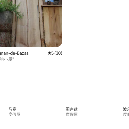
nan-de-Bazas
平均评分 5 分（满分 5 分），共 30 条评价
5 (30)
的小屋”
马赛
图卢兹
波
度假屋
度假屋
度