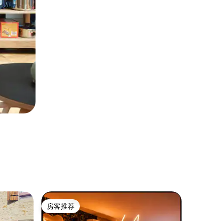
农家仓房 ｜ 
房客推荐
房客推
房客推荐
房客推
皮诺伊农