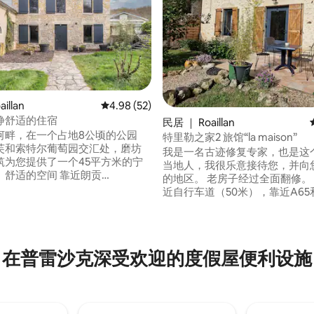
illan
平均评分 4.98 分（满分 5 分），共 52 条评价
4.98 (52)
静舒适的住宿
 5 分），共 91 条评价
民居 ｜ Roaillan
河畔，在一个占地8公顷的公园
特里勒之家2 旅馆“la maison”
芙和索特尔葡萄园交汇处，磨坊
我是一名古迹修复专家，也是这
筑为您提供了一个45平方米的宁
当地人，我很乐意接待您，并向
、舒适的空间 靠近朗贡
的地区。 老房子经过全面翻修。 安静，靠
on）、巴萨斯（Bazas）、维朗德
近自行车道（50米），靠近A65
landraut），这里有许多旅游和美食
公路出口（8公里）。距离大西洋
这里是您游览吉伦特省、朗德省和
时30分，距离索特尔讷8公里。
省的理想地点（距离波尔多35分
和葡萄园半小时车程。附近的湖
比斯卡罗斯、阿卡雄湾和朗德海
古迹。 房子宽敞。 可以提供餐饮。 我
在普雷沙克深受欢迎的度假屋便利设施
）。
在房源旁边（可订）。