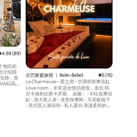
欢迎入住我
大门，在
周围的自
的避难所。 
村庄，非
可以沿着C
外，靠近
许多值得
平均评分 4.98 分（满分 5 分），共 89 条评价
4.98 (89)
个地区的
您介绍我
古巴家庭旅馆 ｜ Belin-Béliet
平均评分 5 分（满分
5 (15)
La Charmeuse • 爱之房 • 空调和按摩浴缸
和A62高速
Love room，非常适合情侣度假，靠近 阿
海滩1小
尔卡雄和比斯卡罗斯。 设施： - XXL按摩浴
距离波尔多
缸 - 加大双人床 - 坐垫按摩椅 - 天花板镜子
泊。历史
- 意式双人淋浴间 - 私人露台 浪漫柔和的氛
们住
围，非常适合庆祝生日、度过浪漫之夜或
享受超脱尘世的休憩时光。 地理位置优
越，适合探索阿尔卡雄、比斯卡罗斯、皮
拉沙丘和海湾的海滩。