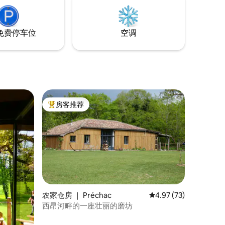
免费停车位
空调
房客推荐
热门「房客推荐」
农家仓房 ｜ Préchac
平均评分 4.97 分（满分
4.97 (73)
西昂河畔的一座壮丽的磨坊