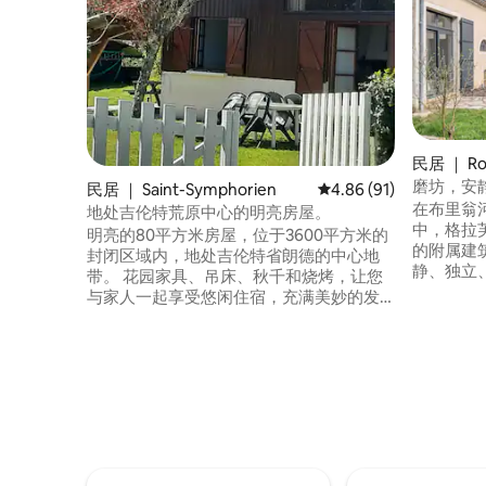
民居 ｜ Roa
磨坊，安
民居 ｜ Saint-Symphorien
平均评分 4.86 分（满分
4.86 (91)
在布里翁
地处吉伦特荒原中心的明亮房屋。
中，格拉
明亮的80平方米房屋，位于3600平方米的
的附属建
封闭区域内，地处吉伦特省朗德的中心地
静、独立
带。 花园家具、吊床、秋千和烧烤，让您
（Lang
与家人一起享受悠闲住宿，充满美妙的发
罗（Vil
现。 我们配备光纤无线网络。活动：森林
景点。 
漫步、自行车道、格拉夫和索泰恩葡萄
多尔多瓦
园、划独木舟、地区历史和文化遗址、
钟，距离
Hosteins湖周围的水上运动中心，距离大
岸45分钟
海1小时车程。 清洁服务的固定费用为50欧
元。 7月10日环法自行车赛 🤩