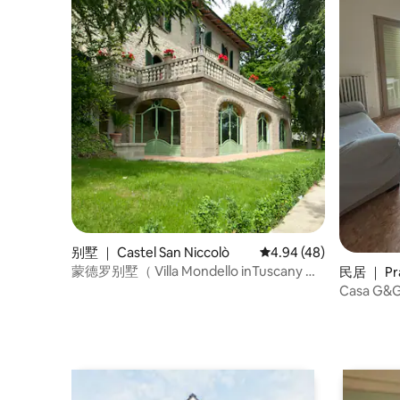
别墅 ｜ Castel San Niccolò
平均评分 4.94 分（满分
4.94 (48)
蒙德罗别墅（ Villa Mondello inTuscany ）
民居 ｜ Pra
景观非常好
Casa G&