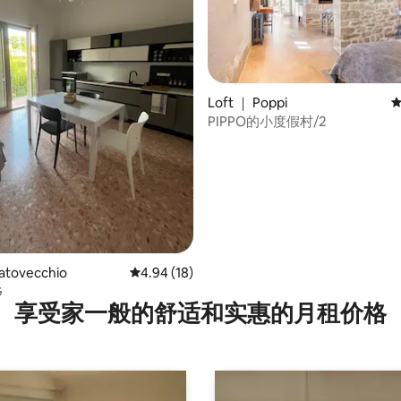
Loft ｜ Poppi
平
PIPPO的小度假村/2
 5 分），共 48 条评价
tovecchio
平均评分 4.94 分（满分 5 分），共 18 条评价
4.94 (18)
G
享受家一般的舒适和实惠的月租价格