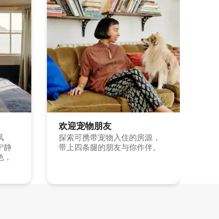
欢迎宠物朋友
风
探索可携带宠物入住的房源，
宁静
带上四条腿的朋友与你作伴。
色，