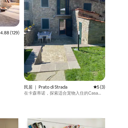
均评分 4.88 分（满分 5 分），共 129 条评价
4.88 (129)
民居 ｜ Prato di Strada
平均评分 5 分（满
5 (3)
在卡森蒂诺，探索适合宠物入住的Casa
Lauti，放松身心