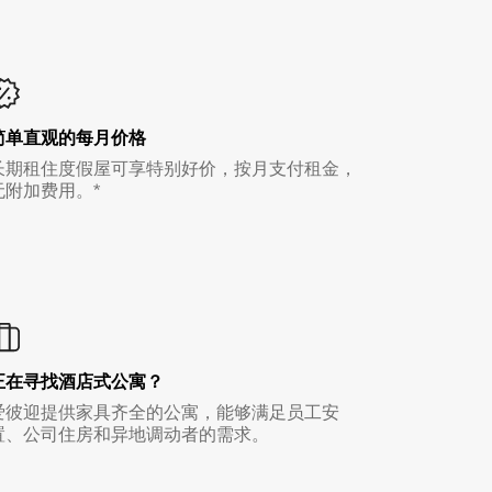
简单直观的每月价格
长期租住度假屋可享特别好价，按月支付租金，
无附加费用。*
正在寻找酒店式公寓？
爱彼迎提供家具齐全的公寓，能够满足员工安
置、公司住房和异地调动者的需求。