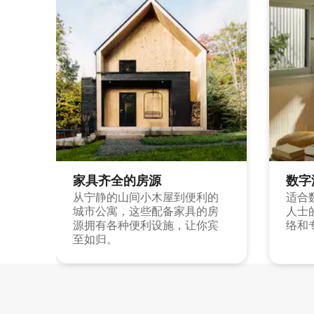
家具齐全的房源
数字
从宁静的山间小木屋到便利的
适合
城市公寓，这些配备家具的房
人士
源拥有各种便利设施，让你宾
络和
至如归。