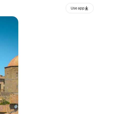
Use app