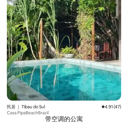
民居 ｜ Tibau do Sul
平均评分 4.9
4.91 (47)
Casa PipaBeachBrazil
带空调的公寓