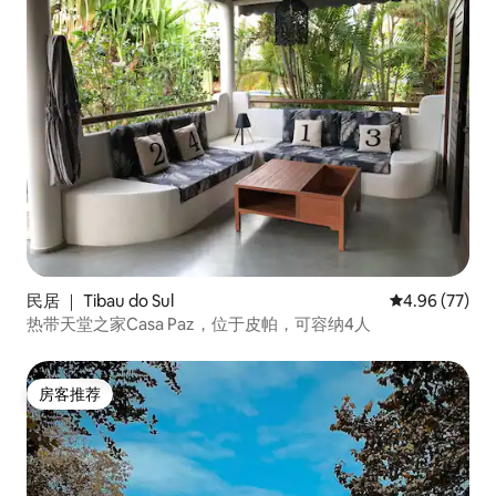
民居 ｜ Tibau do Sul
平均评分 4.96
4.96 (77)
热带天堂之家Casa Paz，位于皮帕，可容纳4人
房客推荐
房客推荐