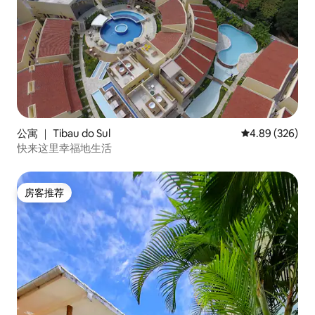
公寓 ｜ Tibau do Sul
平均评分 4.89
4.89 (326)
快来这里幸福地生活
房客推荐
房客推荐