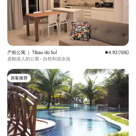
产权公寓 ｜ Tibau do Sul
平均评分 4.92
4.92 (106)
皮帕迷人的公寓 - 自然和游泳池
房客推荐
房客推荐