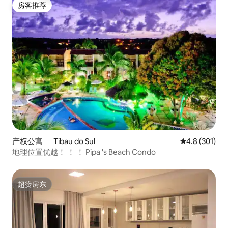
房客推荐
房客推荐
产权公寓 ｜ Tibau do Sul
平均评分 4.8
4.8 (301)
地理位置优越！ ！ ！ Pipa 's Beach Condo
超赞房东
超赞房东