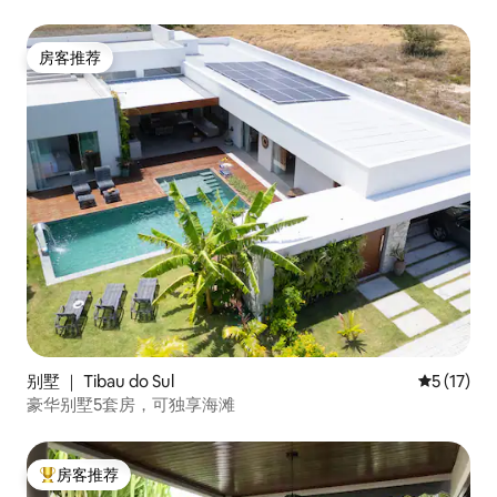
房客推荐
房客推荐
别墅 ｜ Tibau do Sul
平均评分 5
5 (17)
豪华别墅5套房，可独享海滩
房客推荐
热门「房客推荐」