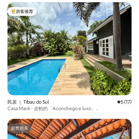
房客推荐
热门「房客推荐」
民居 ｜ Tibau do Sul
平均评分 5
5 (17)
Casa Maré - 皮帕的「Aconchego e luxo」。
超赞房东
超赞房东