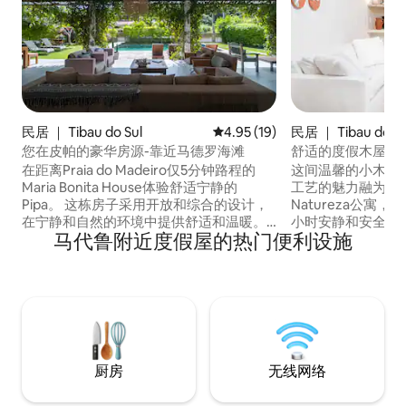
民居 ｜ Tibau do Sul
平均评分 4.95 分（满分 5 分），
4.95 (19)
民居 ｜ Tibau do Su
您在皮帕的豪华房源-靠近马德罗海滩
舒适的度假木屋，
径。
在距离Praia do Madeiro仅5分钟路程的
这间温馨的小木屋
Maria Bonita House体验舒适宁静的
工艺的魅力融为一体
Pipa。 这栋房子采用开放和综合的设计，
Natureza公寓
在宁静和自然的环境中提供舒适和温暖。
小时安静和安全。 
马代鲁附近度假屋的热门便利设施
距离： -前往马德罗海滩： 沿着公寓步道
私人小径，穿过保
步行600米。 1.3公里或2分钟车程，沿大道
小路直接通往马德罗海
而下。 - 皮帕市中心： 1.5公里或5分钟车
Madeiro），
程，沿大道而下。 差异： -完整的房屋指
和经常出现的海豚
南，让您住得更轻松
大自然充分接触的
胜地。
厨房
无线网络