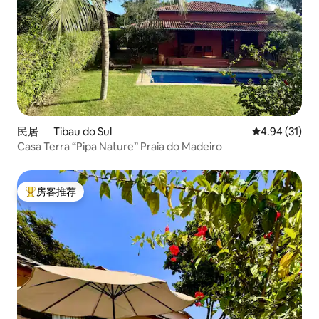
民居 ｜ Tibau do Sul
平均评分 4.9
4.94 (31)
Casa Terra “Pipa Nature” Praia do Madeiro
房客推荐
热门「房客推荐」