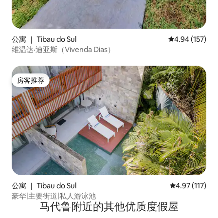
公寓 ｜ Tibau do Sul
平均评分 4.94
4.94 (157)
维温达·迪亚斯（Vivenda Dias）
房客推荐
房客推荐
公寓 ｜ Tibau do Sul
平均评分 4.97
4.97 (117)
豪华|主要街道|私人游泳池
马代鲁附近的其他优质度假屋