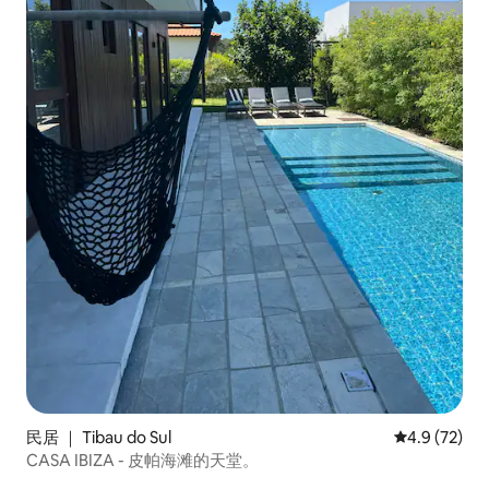
民居 ｜ Tibau do Sul
平均评分 4.9
4.9 (72)
CASA IBIZA - 皮帕海滩的天堂。