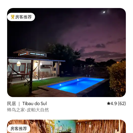
房客推荐
热门「房客推荐」
民居 ｜ Tibau do Sul
平均评分 4.9
4.9 (62)
蜂鸟之家-皮帕大自然
房客推荐
房客推荐