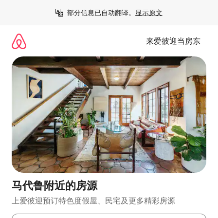
跳
部分信息已自动翻译。
显示原文
至
内
容
来爱彼迎当房东
马代鲁附近的房源
上爱彼迎预订特色度假屋、民宅及更多精彩房源