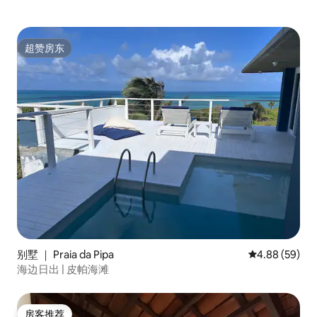
超赞房东
超赞房东
别墅 ｜ Praia da Pipa
平均评分 4.88
4.88 (59)
海边日出 | 皮帕海滩
房客推荐