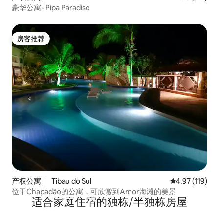
豪华公寓- Pipa Paradise
房客推荐
房客推荐
产权公寓 ｜ Tibau do Sul
平均评分 4.97
4.97 (119)
位于Chapadão的公寓，可欣赏到Amor海滩的美景
适合家庭住宿的独栋/半独栋房屋