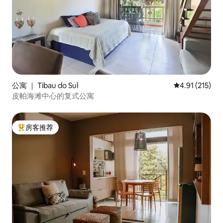
公寓 ｜ Tibau do Sul
平均评分 4.91
4.91 (215)
皮帕海滩中心的复式公寓
房客推荐
热门「房客推荐」