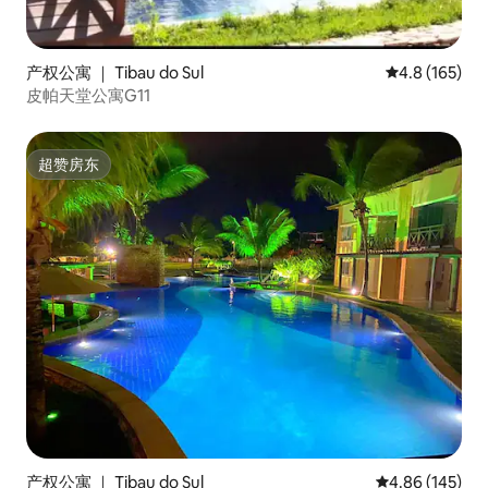
产权公寓 ｜ Tibau do Sul
平均评分 4.8
4.8 (165)
皮帕天堂公寓G11
超赞房东
超赞房东
产权公寓 ｜ Tibau do Sul
平均评分 4.86
4.86 (145)