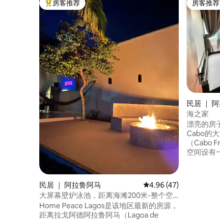
房客推荐
房客推荐
热门「房客推荐」
房客推荐
民居 ｜ 
海之家
漂亮的房子
Cabo的大海。 我们距离
（Cabo 
空间设有
空调、双
床垫。 2号房（非套房），配有空调、双人
床和两张
民居 ｜ 阿拉鲁阿马
平均评分 4.96 分（满分
4.96 (47)
房、全套
大屏幕壁炉泳池，距离海滩200米-整个空
床和电视
间
Home Peace Lagos是该地区最新的房源，
Insta：@
距离拉戈阿德阿拉鲁阿马（Lagoa de