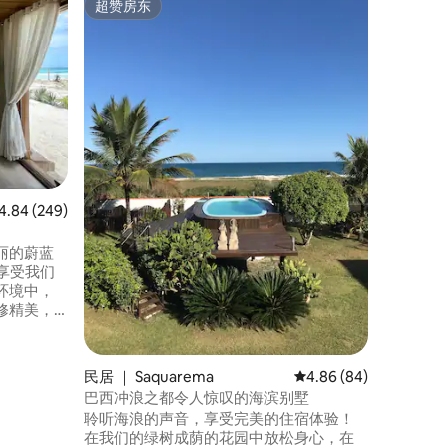
超赞房东
房客
超赞房东
热门「
位于阿拉
景观。
从客厅和
2间卧室
二间卧室
房配备炉
佳肴。 
的设计。
欣赏美景
位于Ara
•私人车
均评分 4.84 分（满分 5 分），共 249 条评价
4.84 (249)
丽的蔚蓝
落。享受我们
环境中，
修精美，
的厨房。
公里，13分
个非常安
民居 ｜ Saquarema
平均评分 4.86 分（满分
4.86 (84)
l 15公
巴西冲浪之都令人惊叹的海滨别墅
放松身
聆听海浪的声音，享受完美的住宿体验！
在我们的绿树成荫的花园中放松身心，在