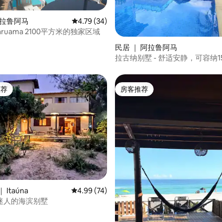
阿拉鲁阿马
平均评分 4.79 分（满分 5 分），共 34 条评价
4.79 (34)
5 分），共 42 条评价
ruama 2100平方米的独家区域
民居 ｜ 阿拉鲁阿马
拉古纳别墅 - 舒适安静，可容纳1
推荐
房客推荐
客推荐」
房客推荐
Itaúna
平均评分 4.99 分（满分 5 分），共 74 条评价
4.99 (74)
迷人的海滨别墅