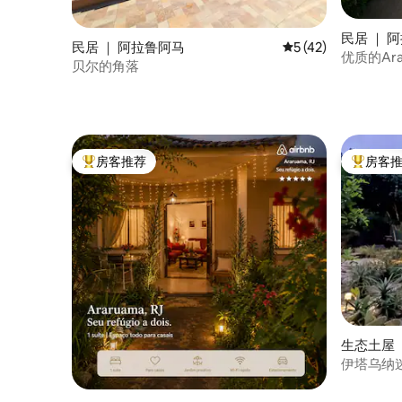
民居 ｜ 
民居 ｜ 阿拉鲁阿马
平均评分 5 分（满分 
5 (42)
优质的Ara
贝尔的角落
房客推荐
房客
热门「房客推荐」
热门「房
生态土屋 ｜ 
伊塔乌纳