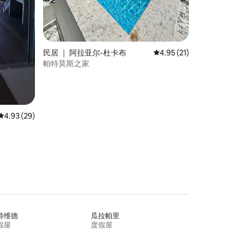
民居 ｜ 阿拉亚尔-杜卡布
平均评分 4.95 分（满分
4.95 (21)
帕特莫斯之家
平均评分 4.93 分（满分 5 分），共 29 条评价
4.93 (29)
特维德
瓜拉帕里
假屋
度假屋