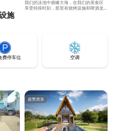
我们的泳池中俯瞰大海，在我们的美食区
享受特殊时刻，那里有烧烤设施和啤酒龙
利设施
头。 我们的房源设有4间卧室，均配有空
调，其中3间为套房。 这里有一间舒适的客
厅，配备卫星电视；一间配备飞镖和斯诺
克的游戏室，以及一间美丽的厨房，厨房
配备阳台，可欣赏壮丽的海景。 非常适合
家庭办公室，配备420 mz互联网。
免费停车位
空调
超赞房东
超赞房东