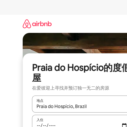
跳
至
内
容
Praia do Hospício的度
屋
在爱彼迎上寻找并预订独一无二的房源
地点
如有搜索结果，请使用上下方向键查看，或通过点
入住