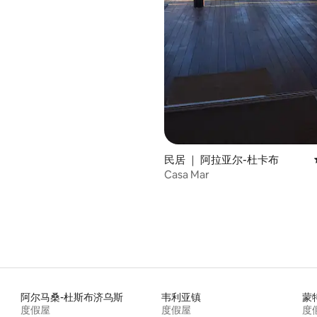
 5 分），共 12 条评价
民居 ｜ 阿拉亚尔-杜卡布
Casa Mar
阿尔马桑-杜斯布济乌斯
韦利亚镇
蒙
度假屋
度假屋
度