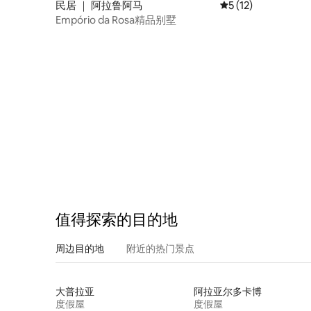
民居 ｜ 阿拉鲁阿马
平均评分 5 分（满分
5 (12)
Empório da Rosa精品别墅
值得探索的目的地
周边目的地
附近的热门景点
大普拉亚
阿拉亚尔多卡博
度假屋
度假屋