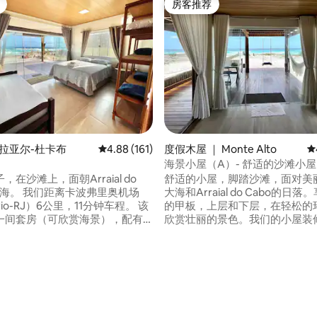
房客推荐
房客推荐
阿拉亚尔-杜卡布
平均评分 4.88 分（满分 5 分），共 161 条评价
4.88 (161)
度假木屋 ｜ Monte Alto
平
海景小屋（A）- 舒适的沙滩小屋
，在沙滩上，面朝Arraial do
舒适的小屋，脚踏沙滩，面对美
卡波弗里奥机场
大海和Arraial do Cabo的日
Frio-RJ）6公里，11分钟车程。 该
的甲板，上层和下层，在轻松的
一间套房（可欣赏海景），配有
欣赏壮丽的景色。我们的小屋装
人床和一张双人床，带两张单人
装饰风格休闲，并配备了带厨具
我们距离Cabo Frio-RJ机场6.5
单人辅助床。 有设备齐全的厨
钟。 小屋位于Monte Alto，一
 5 分），共 47 条评价
服务区、2个全套卫生间和带沙发
静、简单和质朴的村庄，距离Arraia
的客厅。不允许举办活动。
里。在这个宁静而时尚的空间里
amar_casa
心！