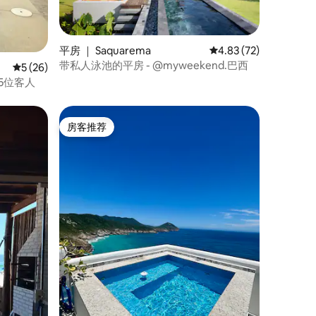
平房 ｜ Saquarema
平均评分 4.83 分（满分
4.83 (72)
带私人泳池的平房 - @myweekend.巴西
平均评分 5 分（满分 5 分），共 26 条评价
5 (26)
5位客人
房客推荐
房客推荐