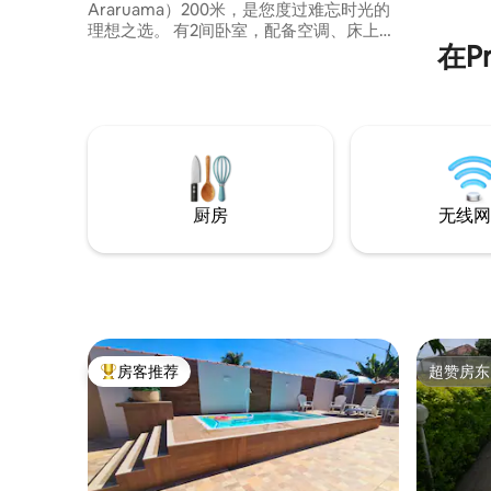
Araruama）200米，是您度过难忘时光的
理想之选。 有2间卧室，配备空调、床上用
在P
品和毛巾。 泳池、烧烤、淋浴、带音响的
75英寸电视和55英寸电视、美丽的户外壁
炉，适合特别的夜晚。 设施齐全的厨房和
美食区。 安静的死胡同街道。 自助入住和
自动门。 浪漫而放松的度假胜地，非常适
合情侣、家庭和宠物享受大自然。
厨房
无线网
房客推荐
超赞房东
热门「房客推荐」
超赞房东