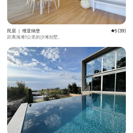
民居 ｜ 维亚纳堡
平均评分 5
5 (39)
距离海滩1公里的沙滩别墅。