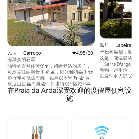
民居 ｜ Lapeira
☀️松树幽居，客栈☀
民居 ｜ Carreço
平均评分 4.95 分（满分 5 分），
4.95 (20)
这是一间温馨的房
海滩旁的石屋
（Serra D'ar
独特的自然体验🏵️🍄，超级舒适的房子，
动物一起生活，可
可欣赏壮丽海景☀️🌠 🌊，阳光独特🌅☀️😍
以发现令人惊叹的
步行即可抵达海滩，距离仅 5 米 👣 🏖️ 🚤
融为一体，在这里
靠近山岳🏔️海滩🏖️，灯塔特权✨区域✨🌄
空气，在这里，您
在Praia da Arda深受欢迎的度假屋便利设
☀️ 无线网络和有线电视📺、中央暖气、两
话。 距离Viana do 
台空调。木质阁楼 最多可容纳 4 名成人和
施
Lima或Camin
1 名儿童 提供床单和毛巾 房源配备微波
友或家人度假的理
炉、炉灶、烤箱、冰箱、洗碗机和洗衣机
——设备齐全！❤️🍄🏵️🌅☀️距离市中心 7
公里。