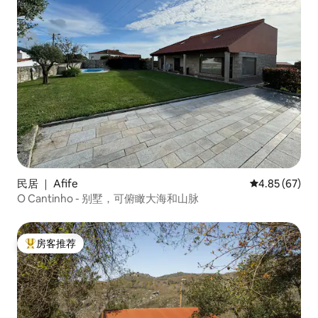
民居 ｜ Afife
平均评分 4.85
4.85 (67)
O Cantinho - 别墅，可俯瞰大海和山脉
房客推荐
热门「房客推荐」