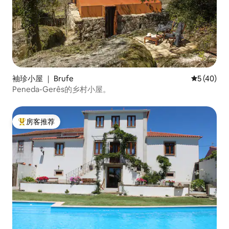
袖珍小屋 ｜ Brufe
平均评分 5
5 (40)
Peneda-Gerês的乡村小屋。
房客推荐
热门「房客推荐」