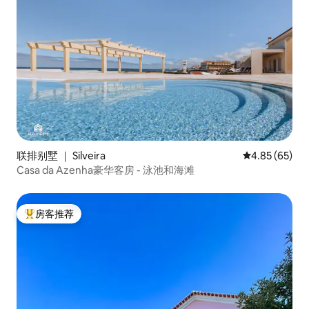
联排别墅 ｜ Silveira
平均评分 4.85
4.85 (65)
Casa da Azenha豪华客房 - 泳池和海滩
房客推荐
热门「房客推荐」