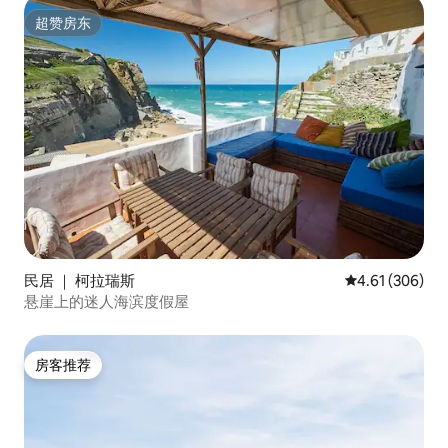
超赞房东
超赞房东
民居 ｜ 柯拉瑞斯
平均评分 4.61
4.61 (306)
悬崖上的迷人海滨度假屋
房客推荐
房客推荐