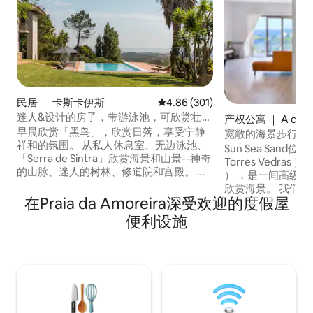
民居 ｜ 卡斯卡伊斯
平均评分 4.86 分（满分 5 分），共
4.86 (301)
迷人&设计的房子，带游泳池，可欣赏壮丽
产权公寓 ｜ A dos 
的海景和山景
早晨欣赏「黑鸟」，欣赏日落，享受宁静
宽敞的海景步行即
祥和的氛围。 从私人休息室、无边泳池、
寓
Sun Sea San
「Serra de Sintra」欣赏海景和山景--神奇
Torres Vedras 
的山脉、迷人的树林、修道院和宫殿。 可
） ，是一间高级
提供办公桌。 如果您是小团体，还可以接
欣赏海景。 我们位于里斯本以北约50分钟
受婚礼庆祝活动，需额外收费。 如需了解
在Praia da Amoreira深受欢迎的度假屋
的银色海岸（Silver C
更多信息，请直接联系房东。 一座建于
年建造，隔热良好
便利设施
100多年前的山区别墅，植入壮观的岩石
气（11月至2月）
上，周围环境独特，可俯瞰城市、卡斯凯
网络、55英寸智能
什和山脉的壮丽海景。 这栋房子最近进行
里有宾至如归的舒
了翻新和扩建，采用现代化的设计建筑，
可！
欣赏景观和周围环境。 从Serra de Sintra
顶部到Guincho到Cabo Espichel ，您可以
欣赏到它。 距离塞拉德辛特拉（ Serra de