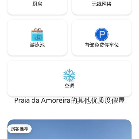
Sintra ）及其纪念碑的人行道仅几步之
厨房
无线网络
遥，毗邻好餐厅、氛围好咖啡馆，小村庄
有超市和药店，让您尽情享受宁静。 房客
可以使用一栋配备2间卧室、客厅和厨房的
房子，完全私密，可通往配备无边泳池的
大花园，在那里他们可以欣赏美丽的景
色。 我住在这里，我可以分享有关该地区
的故事和信息。 我喜欢骑自行车，熟悉
游泳池
内部免费停车位
Serra 我可以分享山脉的秘密，并为该地区
最好的餐厅提供建议。 Malveira da Serra
，风景如画的村庄，毗邻卡斯凯斯和里斯
本（ 20分钟） ，在塞拉德辛特拉及其古迹
有徒步小径。 金乔海滩及其独特美景的野
生沙丘是冲浪/风筝冲浪/风帆冲浪/风帆冲
浪的天堂。 建议您自驾车入住。
空调
Praia da Amoreira的其他优质度假屋
房客推荐
房客推荐