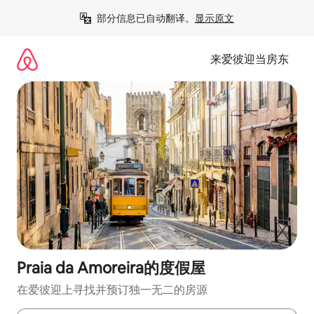
跳
部分信息已自动翻译。
显示原文
至
内
容
来爱彼迎当房东
Praia da Amoreira的度假屋
在爱彼迎上寻找并预订独一无二的房源