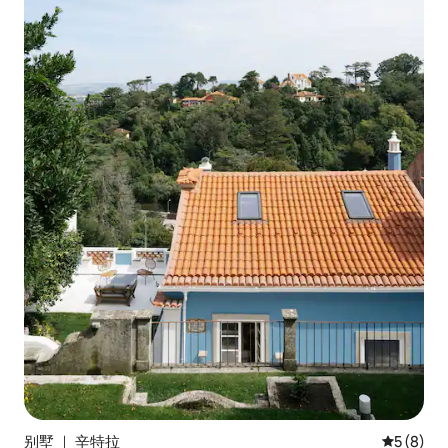
别墅 ｜ 辛特拉
平均评分 
5 (8)