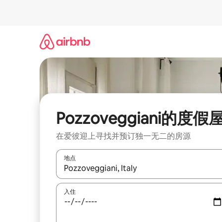
跳
至
内
容
Pozzoveggiani的度假
在爱彼迎上寻找并预订独一无二的房源
地点
如有搜索结果，请使用上下方向键查看，或通过点
入住