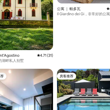
公寓 ｜ 帕多瓦
平
Il Giardino dei Gi，非常好
5 分），共 83 条评价
台
t'Agostino
平均评分 4.71 分（满分 5 分），共 31 条评价
4.71 (31)
的湖畔私人别墅
推荐
房客推荐
客推荐」
房客推荐