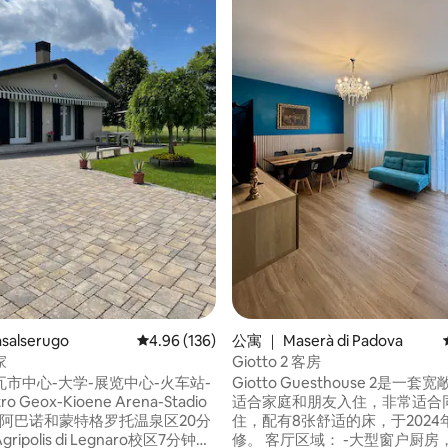
5 分），共 26 条评价
salserugo
平均评分 4.96 分（满分 5 分），共 136 条评价
4.96 (136)
公寓 ｜ Maserà di Padova
家
Giotto 2 客房
市中心-大学-展览中心-火车站-
Giotto Guesthouse 2是一
tro Geox-Kioene Arena-Stadio
适合家庭和朋友入住，非常适合
eo-阿巴诺和蒙特格罗托温泉区20分
住，配有8张舒适的床，于2024
ipolis di Legnaro校区7分钟，
修。 客厅区域： -大型窗户厨房，配备齐全