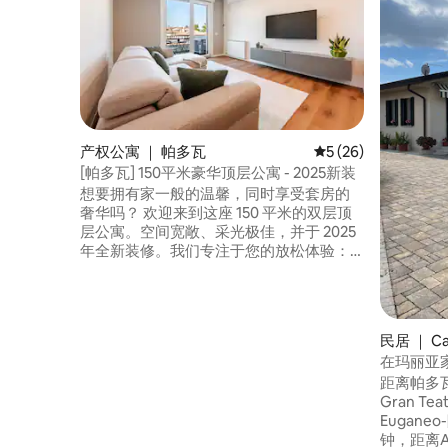
产权公寓 ｜ 帕多瓦
平均评分 5 分（满分 
5 (26)
[帕多瓦] 150平米豪华顶层公寓 - 2025新装
想要拥有家一般的温馨，同时享受套房的
奢华吗？ 欢迎来到这座 150 平米的双层顶
层公寓。空间宽敞、采光极佳，并于 2025
年全新装修。我们专注于您的放松体验：
从配有舒适垫层（Topper）的高端床垫，
到推窗可见山景的主卧套房，每一处细节
都彰显品质。 地理位置优越：步行 5 分钟
即可搭乘电车直达帕多瓦市中心，前往威
民居 ｜ Ca
尼斯也十分便捷。无论是度假还是远程办
在玛丽亚
公，这里现代且开阔的设计将让您流连忘
距离帕多瓦
返。 您在帕多瓦的时尚绿洲，静候光临！
Gran Tea
Eugan
钟，距离Agr