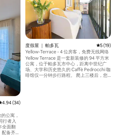
帕多瓦Vi
以下部分组成： - 现代
无线网络
和空调 
卧配有一
淋浴间、
公寓的公
场（Piaz
度假屋 ｜ 帕多瓦
平均评分 5 分（满分
5 (19)
里有很多
Yellow-Terrace - 4 位房客，免费无线网络
Yellow Terrace 是一套新装修的 94 平方米
公寓，位于帕多瓦市中心，距离中世纪广
场、大学和历史悠久的 Caffè Pedrocchi 咖
啡馆仅一分钟步行路程。 爬上三楼后，您
将享受到充足的光线和宁静的环境。 这座
长长的全景阳台虽然不太深，但可以欣赏
到步行区和日式屋顶花园的美丽景观——
非常适合在阳光明媚的早晨享用早餐、放
平均评分 4.94 分（满分 5 分），共 34 条评价
4.94 (34)
松身心或在城市屋顶上品尝开胃酒。 享受
帕多瓦的特别下榻之地！
套宽敞的公寓，
同行者入
年全面翻