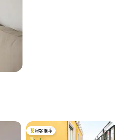
产权公寓 
房客推荐
房客
热门「房客推荐」
热门「
帕多瓦优