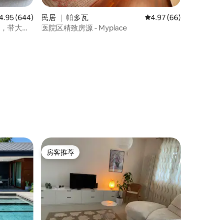
均评分 4.95 分（满分 5 分），共 644 条评价
4.95 (644)
民居 ｜ 帕多瓦
平均评分 4.97 分（满分
4.97 (66)
的公寓，带大露
医院区精致房源 - Myplace
房客推荐
房客推荐