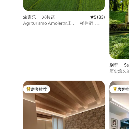
农家乐 ｜ 米拉诺
平均评分 5 分（满分 
5 (83)
Agriturismo Amoler农庄，一楼住宿，
Garzetta
别墅 ｜ San
历史悠久
房客推荐
房客
热门「房客推荐」
热门「房