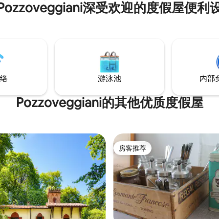
Pozzoveggiani深受欢迎的度假屋便利
斯30分钟，绿色和宁静的环境中
的碗碟和电器、电视、最多容纳
casa di Maria”。该房源设有宽敞
子。 -客厅配有8座桌子， 1张195
配备了设备齐全的厨房和沙发
床， 53英寸智能电视。 就寝区： 
三间卧室，两间双人卧室和一间
室，配备窗户、电视，可供6人入住， 
，以及两间浴室。内外停车场。
浴室（一扇窗户） ，配备便利设
间。
络
游泳池
内部
Pozzoveggiani的其他优质度假屋
房客推荐
房客推荐