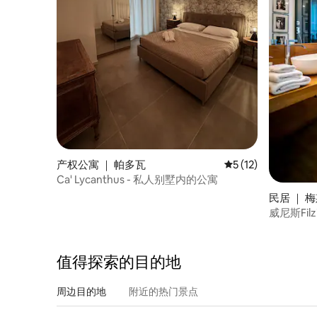
产权公寓 ｜ 帕多瓦
平均评分 5 分（满分
5 (12)
Ca' Lycanthus - 私人别墅内的公寓
民居 ｜ 
威尼斯Filz
值得探索的目的地
周边目的地
附近的热门景点