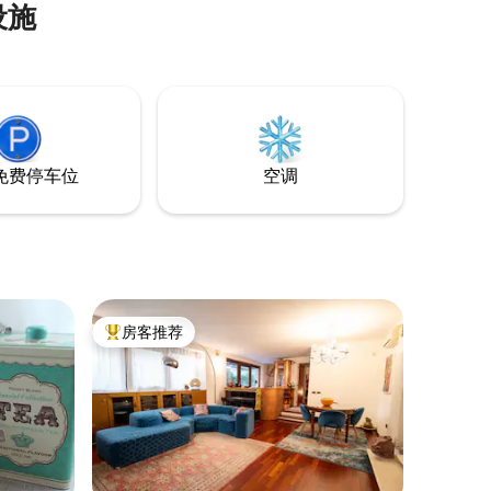
设施
8人的桌
x160沙发
- 3间卧
- 2间
施和淋浴
免费停车位
空调
房客推荐
热门「房客推荐」