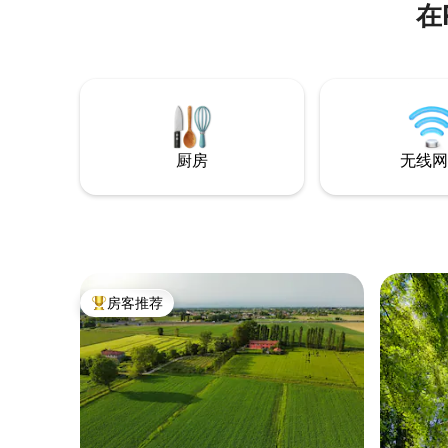
在
距离威尼
矗立着“A 
的客厅，
床。共有
单人卧室
厨房
无线网
房客推荐
热门「房客推荐」