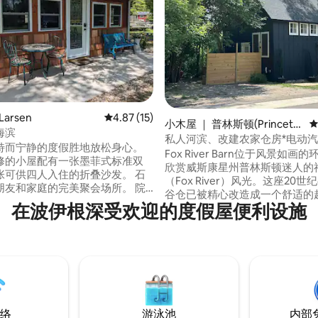
 5 分），共 93 条评价
arsen
平均评分 4.87 分（满分 5 分），共 15 条评价
4.87 (15)
小木屋 ｜ 普林斯顿(Princeto
平
海滨
n)
私人河滨、改建农家仓房*电动汽
特而宁静的度假胜地放松身心。
Fox River Barn位于风景如画
修的小屋配有一张墨菲式标准双
欣赏威斯康星州普林斯顿迷人的
张可供四人入住的折叠沙发。 石
（Fox River）风光。这座20世
朋友和家庭的完美聚会场所。 院
谷仓已被精心改造成一个舒适的
够的空间放置您的船或其他玩
在波伊根深受欢迎的度假屋便利设施
间，配备现代化的设施和便利设
漫度假或远离城市喧嚣的完美度
 在波伊根湖（ Lake Poygan
在里面，可以看到谷仓的骨架。
天堂，狼河（ Wolf River ）
的横梁和椽子到高耸的三角形谷
 fishon # boatlife
板。只需想象谷仓随着时间的推
于所有不同的用途。
络
游泳池
内部