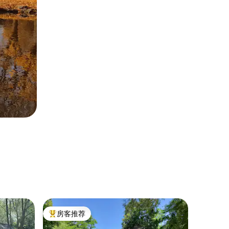
民居 ｜ O
房客推荐
房客
热门「房客推荐」
热门「
福克斯河