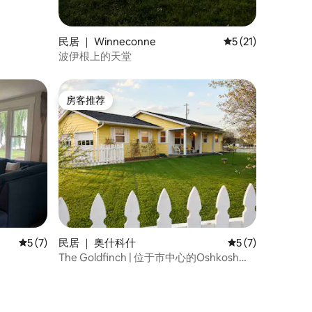
民居 ｜ Winneconne
平均评分 5 分（满分
5 (21)
波伊根上的天堂
房客推荐
房客推荐
平均评分 5 分（满分 5 分），共 7 条评价
5 (7)
民居 ｜ 奥什科什
平均评分 5 分（满
5 (7)
The Goldfinch | 位于市中心的Oshkosh宝
地