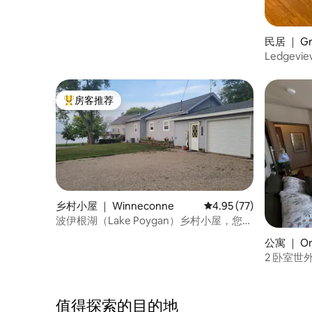
民居 ｜ Gr
Ledgevi
房客推荐
热门「房客推荐」
乡村小屋 ｜ Winneconne
平均评分 4.95 分（满分
4.95 (77)
波伊根湖（Lake Poygan）乡村小屋，您可
以在这里钓鱼、狩猎、骑行
公寓 ｜ O
2 卧室世
值得探索的目的地