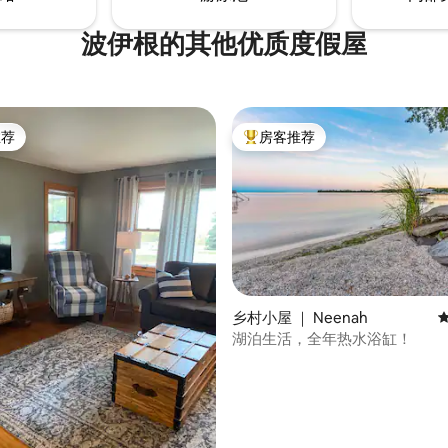
波伊根的其他优质度假屋
推荐
房客推荐
客推荐」
热门「房客推荐」
乡村小屋 ｜ Neenah
湖泊生活，全年热水浴缸！
 5 分），共 17 条评价