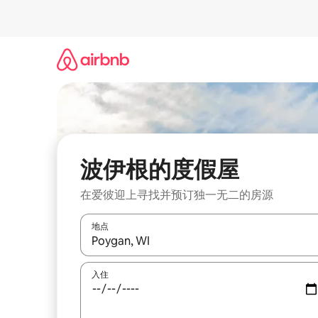
跳
至
内
容
波伊根的度假屋
在爱彼迎上寻找并预订独一无二的房源
地点
如有搜索结果，请使用上下方向键查看，或通过点
入住