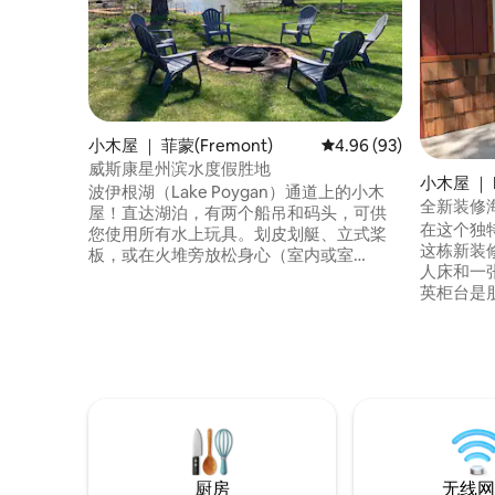
小木屋 ｜ 菲蒙(Fremont)
平均评分 4.96 分（满分
4.96 (93)
威斯康星州滨水度假胜地
小木屋 ｜ L
波伊根湖（Lake Poygan）通道上的小木
全新装修
屋！直达湖泊，有两个船吊和码头，可供
在这个独
您使用所有水上玩具。划皮划艇、立式桨
这栋新装
板，或在火堆旁放松身心（室内或室
人床和一
外），同时湖泊生活将洒在您身上。所有
英柜台是
现代家具，一张加大双人床、一张标准双
子里有足
人床、三张双层床和一张带脚轮的床。在
具。 湖畔就在拐角处，可供游泳、划船和
码头钓鱼或将水上玩具带到湖上。波伊根
皮划艇租赁。
湖（Lake Poygan）占地超过14000英亩，
）享受一小片
乐趣无穷。冬季可以进行冰钓、溜冰和雪
就在拐角处！ #
地摩托（可从湖边进入雪地摩托小径）。
厨房
无线网