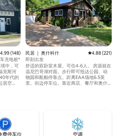
位于福克斯
源。 非
友共度美
所有便利
网络、频
适而精心
绑在海墙
和各种湖
餐、玩游
均评分 4.99 分（满分 5 分），共 148 条评价
4.99 (148)
民居 ｜ 奥什科什
平均评分 4.88 分（满分 
4.88 (221)
择。享受
车充电桩*
即刻出发
的环境中，可
舒适的双卧室木屋。可住4-6人。 房源就在
福克斯河
温尼巴哥湖对面。步行即可抵达公园、动
纪40年代的
物园和船舶停靠点。距离EAA场地6.5英
起居空
里。街边停车位。靠近商店、餐厅和奥什
施，是浪
科什市中心。 非常适合观看飞行表演的租
假胜地。
赁，现在预订，带上您的船、水上摩托
从主楼层
艇、拖车和渔具，或者只是去 观光、用餐
仓天花
和放松。 全功能厨房，新卫生间。 非常舒
移而被用
适，地理位置优越。 非常适合在UWO学习
的家庭入住。立即预订！
免费停车位
空调