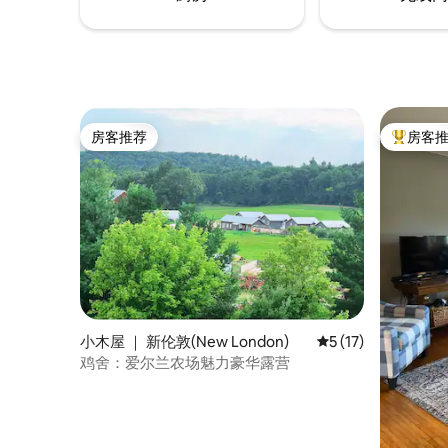
房客推荐
房客
房客推荐
热门「房
小木屋 ｜ 新伦敦(New London)
平均评分 5 分（满分
5 (17)
鸡舍：爱尔兰农场魅力豪华露营