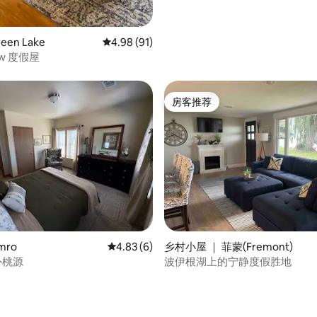
een Lake
平均评分 4.98 分（满分 5 分），共 91 条评价
4.98 (91)
ew 度假屋
房客推荐
房客推荐
 5 分），共 77 条评价
mro
平均评分 4.83 分（满分 5 分），共 6 条评价
4.83 (6)
乡村小屋 ｜ 菲蒙(Fremont)
外桃源
波伊根湖上的宁静度假胜地