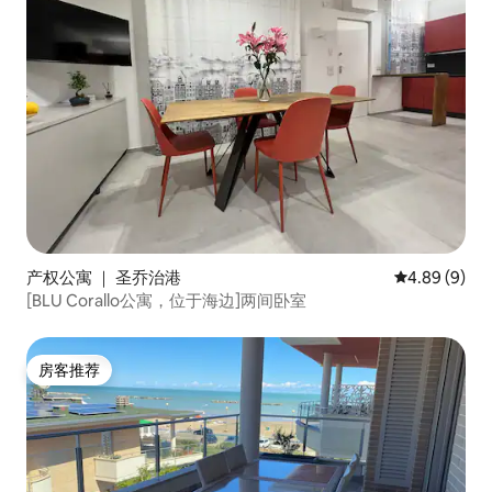
产权公寓 ｜ 圣乔治港
平均评分 4.8
4.89 (9)
[BLU Corallo公寓，位于海边]两间卧室
房客推荐
房客推荐