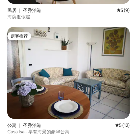
民居 ｜ 圣乔治港
平均评分 
5 (9)
海滨度假屋
房客推荐
房客推荐
公寓 ｜ 圣乔治港
平均评分 5
5 (12)
Casa Isa - 享有海景的豪华公寓