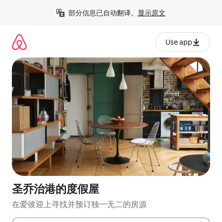
跳
部分信息已自动翻译。
显示原文
至
内
容
Use app
圣乔治港的度假屋
在爱彼迎上寻找并预订独一无二的房源