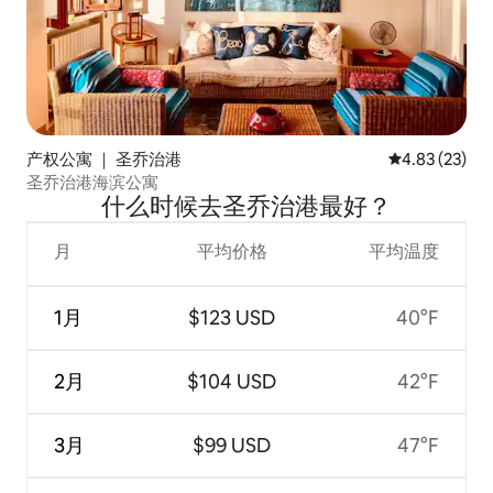
产权公寓 ｜ 圣乔治港
平均评分 4.8
4.83 (23)
圣乔治港海滨公寓
什么时候去圣乔治港最好？
月
平均价格
平均温度
1月
$123 USD
40°F
2月
$104 USD
42°F
3月
$99 USD
47°F