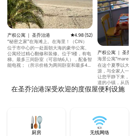
产权公寓 ｜ 圣乔治港
平均评分 4.98 分（满分 5 分），
4.98 (52)
“秘密之家”在海滩上。在海里！（CIN）
位于市中心的一处面朝大海的豪华公寓。
产权公寓 ｜ 圣乔
公寓经过精心翻修和装修。位于1楼，有电
海景公寓“mareciel
梯。最多三间卧室（可容纳6人），配备智
能电视；（所示价格为两间卧室和最多4人
在这个夏季以大海
的价格）现代化厨房配备AEG家电，大客
源，与全家人一起
厅，两间现代化浴室，一间洗衣房。所有
让您平静下来，住
房间均安装有空调和暖气。无线网络。美
道的小镇，从历史
在圣乔治港深受欢迎的度假屋便利设施
丽的家具齐全的露台，“在沙滩上”。 （CIN
以参观和欣赏。 位于圣乔治（ San Giorgio
IT1090033C2Z35UBFP）
）经过翻修的摩天大
为长廊的神经中枢
内罗（ Monte C
进入海滩。
厨房
无线网络