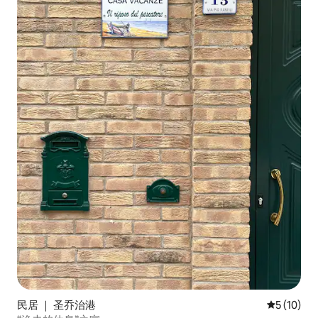
民居 ｜ 圣乔治港
平均评分 5
5 (10)