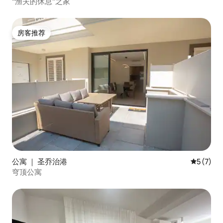
“渔夫的休息”之家
房客推荐
房客推荐
公寓 ｜ 圣乔治港
平均评分 
5 (7)
穹顶公寓