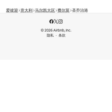
爱彼迎
意大利
马尔凯大区
费尔莫
圣乔治港
© 2026 Airbnb, Inc.
隐私
条款