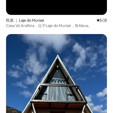
民居 ｜ Laje do Muriaé
平均评分 
5 (3)
Casa Vó Araltina，位于Laje do Muriaé，有Alexa。