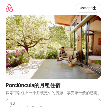
跳
至
Use app
内
容
Porciúncula的月租住宿
探索可以住上一个月或更久的房源，享受家一般的感觉。
地点