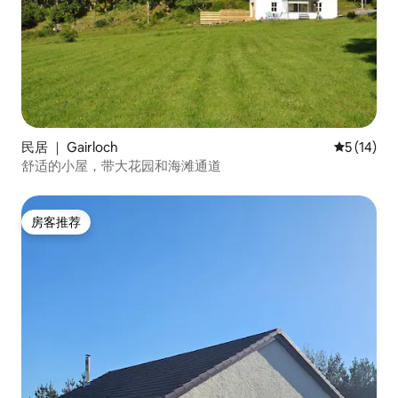
民居 ｜ Gairloch
平均评分 5
5 (14)
舒适的小屋，带大花园和海滩通道
房客推荐
房客推荐