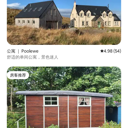
公寓 ｜ Poolewe
平均评分 4.98
4.98 (54)
舒适的单间公寓，景色迷人
房客推荐
房客推荐