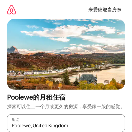
跳
至
来爱彼迎当房东
内
容
Poolewe的月租住宿
探索可以住上一个月或更久的房源，享受家一般的感觉。
地点
如有搜索结果，请使用上下方向键查看，或通过点击或滑动手势浏