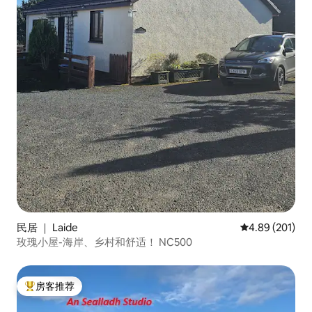
民居 ｜ Laide
平均评分 4.89
4.89 (201)
玫瑰小屋-海岸、乡村和舒适！ NC500
房客推荐
热门「房客推荐」