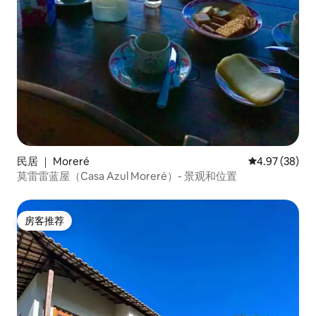
民居 ｜ Moreré
平均评分 4.97
4.97 (38)
莫雷雷蓝屋（Casa Azul Moreré）- 景观和位置
房客推荐
房客推荐