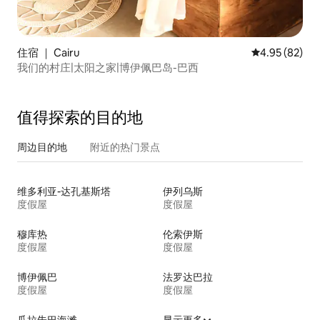
住宿 ｜ Cairu
平均评分 4.95
4.95 (82)
我们的村庄|太阳之家|博伊佩巴岛-巴西
值得探索的目的地
周边目的地
附近的热门景点
维多利亚-达孔基斯塔
伊列乌斯
度假屋
度假屋
穆库热
伦索伊斯
度假屋
度假屋
博伊佩巴
法罗达巴拉
度假屋
度假屋