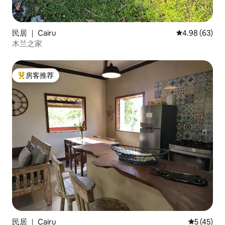
民居 ｜ Cairu
平均评分 4.98
4.98 (63)
木兰之家
房客推荐
热门「房客推荐」
民居 ｜ Cairu
平均评分 5
5 (45)