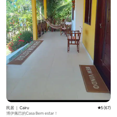
民居 ｜ Cairu
平均评分 5
5 (67)
博伊佩巴的Casa Bem estar！