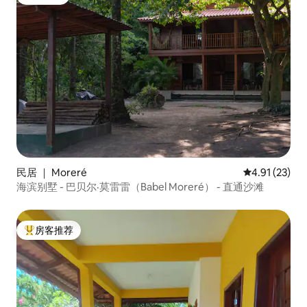
房客推荐
民居 ｜ Moreré
平均评分 4.9
4.91 (23)
海滨别墅 - 巴贝尔·莫雷雷（Babel Moreré） - 直通沙滩
房客推荐
热门「房客推荐」