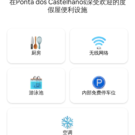
在Ponta dos Castelhanos深受欢迎的度
体验，让您在巴伊亚州最原始的目的地之
一度过难忘的异国风情日子。 在这里，您
假屋便利设施
可以直接从床上看到太阳从大海中升起，
周围环绕着椰子树，同时又能享受超级舒
适的睡眠。 这不仅仅是住宿，而是Utopia
Moreré的体验。 .
厨房
无线网络
游泳池
内部免费停车位
空调