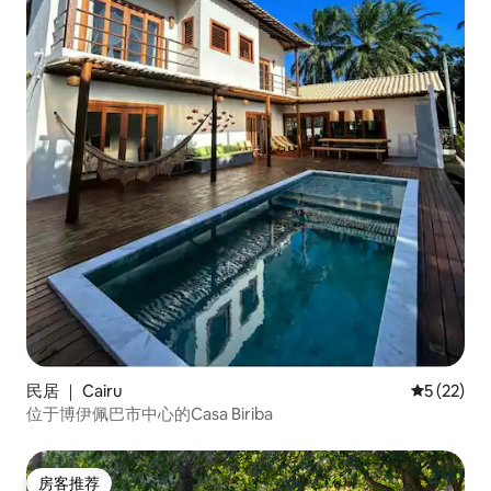
民居 ｜ Cairu
平均评分 5
5 (22)
位于博伊佩巴市中心的Casa Biriba
房客推荐