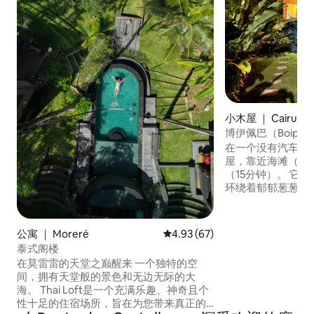
小木屋 ｜ Cairu
博伊佩巴（Boipe
屋，靠近大海。
在一个没有汽车的
屋，靠近海滩（步
（15分钟）。 它
环绕着郁郁葱葱的
区，周围几乎没有
达（但我们在街道
仍然保持着原始的
公寓 ｜ Moreré
平均评分 4.93 分（满分 5 分），
4.93 (67)
丰富的生态系统，
泰式阁楼
（tassirim）、
在莫雷雷的天堂之巅醒来 一个独特的空
（Moreré）海滩
间，拥有天堂般的景色和无边无际的大
海。 Thai Loft是一个充满乐趣、神奇且个
性十足的住宿场所，旨在为您带来真正的