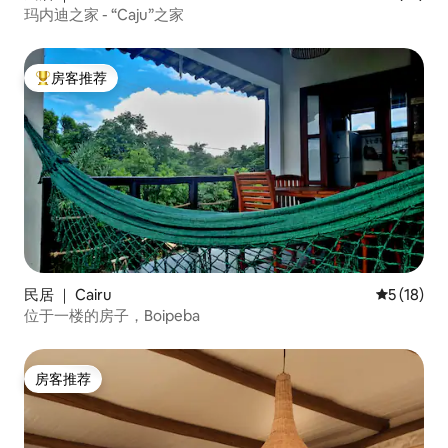
玛内迪之家 - “Caju”之家
房客推荐
热门「房客推荐」
民居 ｜ Cairu
平均评分 5
5 (18)
位于一楼的房子，Boipeba
房客推荐
房客推荐