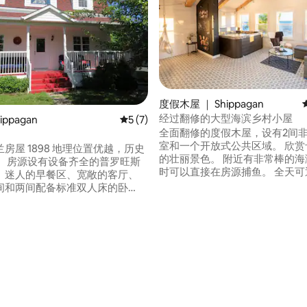
度假木屋 ｜ Shippagan
经过翻修的大型海滨乡村小屋
ippagan
平均评分 5 分（满分 5 分），共 7 条评价
5 (7)
全面翻修的度假木屋，设有2间
室和一个开放式公共区域。 欣赏
 5 分），共 17 条评价
房屋 1898 地理位置优越，历史
的壮丽景色。 附近有非常棒的海
。 房源设有设备齐全的普罗旺斯
时可以直接在房源捕鱼。 全天可
、迷人的早餐区、宽敞的客厅、
联系，就住在附近。 阿卡迪亚半
间和两间配备标准双人床的卧
Chiasson-Office海滩、Misc
让您的假期难以忘怀。距离海湾和
水族馆中心非常有吸引力，拥有
 公里长海滨步道仅 70 步之遥，一
滩、餐厅和休闲场所:)。 钓鱼或
咫尺！水族馆、杂货店、餐厅、
机会。
。房源周围到处都是美丽的海
离房源 5 公里的勒古莱海滩
oulet）。骑行者和步行者的天堂。