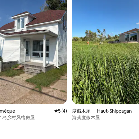
amèque
平均评分 5 分（满分 5 分），共 4 条评价
5 (4)
度假木屋 ｜ Haut-Shippagan
半岛乡村风格房屋
海滨度假木屋