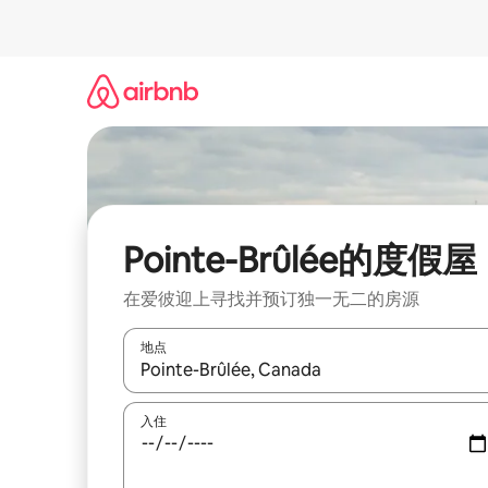
跳
至
内
容
Pointe-Brûlée的度假屋
在爱彼迎上寻找并预订独一无二的房源
地点
如有搜索结果，请使用上下方向键查看，或通过点
入住