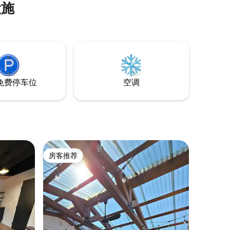
设施
下度过美妙的夜晚。这处度假胜地被大自
然所环绕，毗邻咖啡馆和海滩，能让您在
放松身心和度过难忘时光之间实现完美平
衡。享受秋千、烧烤美食和宁静的早晨。
深呼吸，慢慢重建彼此的联系。
免费停车位
空调
房客推荐
房客推荐