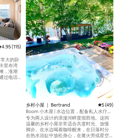
这座 34
亚半岛，建
Evange
河，距离
和雪地摩
说，几公
以下去乘
烤。
平均评分 4.95 分（满分 5 分），共 115 条评价
4.95 (115)
非常大的卧
卡里布湾
滩，涨潮
通过电话
岛的
ou灯塔和海洋
众多海
水上运动的
乡村小屋 ｜ Bertrand
平均评分 5 分（满分
5 (49)
Boom 小木屋 | 水边位置，配备私人水疗设
施
专为两人设计的浪漫河畔度假胜地。这间
温馨的乡村小屋非常适合共度时光、放慢
脚步。在水边喝着咖啡醒来，在日落时分
在热水浴缸中放松身心，在篝火旁或星空