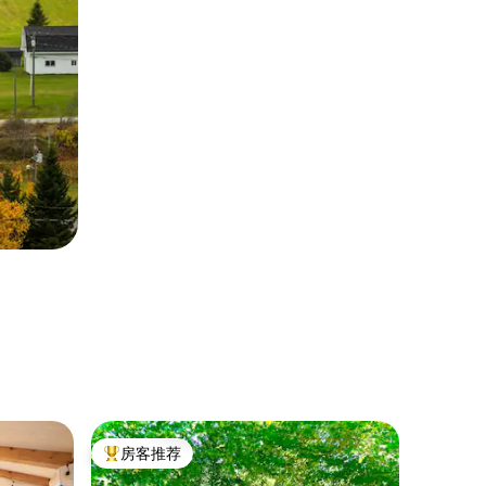
度假木屋 ｜
房客推荐
房客
热门「房客推荐」
热门「
里维埃拉