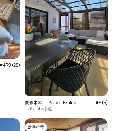
平均评分 4.79 分（满分 5 分），共 28 条评价
4.79 (28)
度假木屋 ｜ Pointe-Brûlée
平均评分 5 分（满
5 (6)
La Pointe小屋
房客推荐
房客推荐