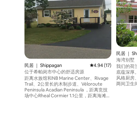
民居 ｜ Sh
海湾别墅
民居 ｜ Shippagan
平均评分 4.94 分（满分
4.94 (17)
我们的荷兰
位于希帕岗市中心的舒适房源
底蕴深厚
风格厨房
距离水族馆和NB Marine Center、Rivage
两间卫生
Trail、2公里长的木制步道、Véloroute
室……将
Peninsula Acadian Peninsula ，距离竞技
海湾的 2
场中心Rheal Cormier 1.1公里，距离海滩
切都近在
5.2公里。 附近有餐厅（ Octopus、
咖啡馆等
Pinokkio、Dixie LeePizza-Delight ） 空
滩，包括距
调、免费无线网络和私人停车场。可睡5
（Le G
人、2间卧室和1张沙发床。 提供毛巾和床
上用品。房源内有洗衣机和烘干机