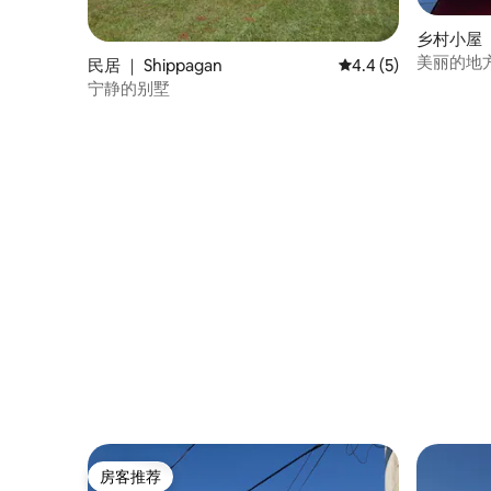
乡村小屋 ｜
美丽的地
民居 ｜ Shippagan
平均评分 4.4 分（满
4.4 (5)
宁静的别墅
房客推荐
房客推荐