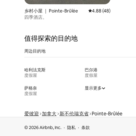
乡村小屋 ｜ Pointe-Brûlée
平均评分 4.88 分（满分
4.88 (48)
四季酒店。
值得探索的目的地
周边目的地
哈利法克斯
巴尔港
度假屋
度假屋
萨格奈
显示更多
度假屋
爱彼迎
加拿大
新不伦瑞克省
Pointe-Brûlée
© 2026 Airbnb, Inc.
隐私
条款