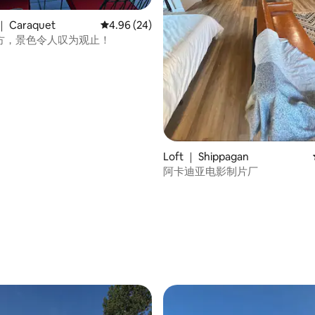
 Caraquet
平均评分 4.96 分（满分 5 分），共 24 条评价
4.96 (24)
方，景色令人叹为观止！
分 5 分），共 5 条评价
Loft ｜ Shippagan
阿卡迪亚电影制片厂