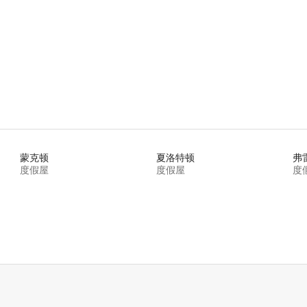
 5 分），共 48 条评价
蒙克顿
夏洛特顿
弗
度假屋
度假屋
度