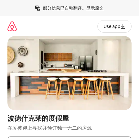
跳
部分信息已自动翻译。
显示原文
至
内
容
Use app
波德什克莱的度假屋
在爱彼迎上寻找并预订独一无二的房源