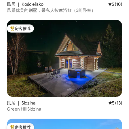
民居 ｜ Kościelisko
平均评分 5
5 (10)
风景优美的别墅，带私人按摩浴缸（3间卧室）
房客推荐
热门「房客推荐」
民居 ｜ Sidzina
平均评分 5
5 (13)
Green Hill Sidzina
房客推荐