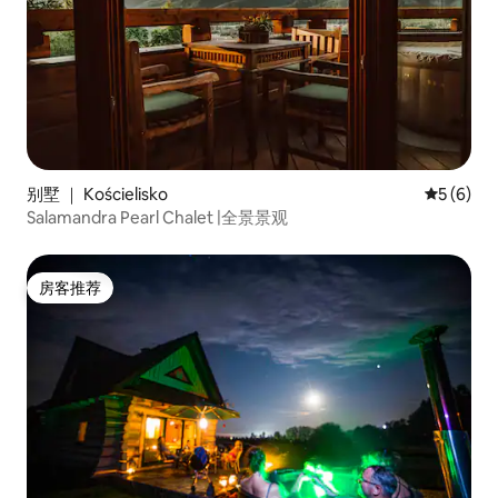
别墅 ｜ Kościelisko
平均评分 
5 (6)
Salamandra Pearl Chalet |全景景观
房客推荐
房客推荐