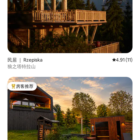
民居 ｜ Rzepiska
平均评分 4.9
4.91 (11)
狼之塔特拉山
房客推荐
热门「房客推荐」