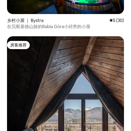
乡村小屋 ｜ Bystra
平均评分 5
5 (30)
在贝斯基德山脉的Babia Góra小径旁的小屋
房客推荐
房客推荐