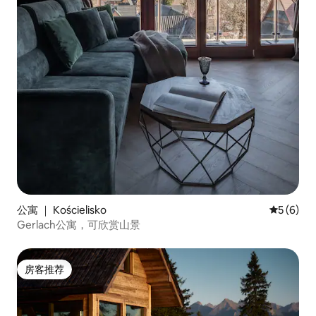
公寓 ｜ Kościelisko
平均评分 
5 (6)
Gerlach公寓，可欣赏山景
房客推荐
房客推荐