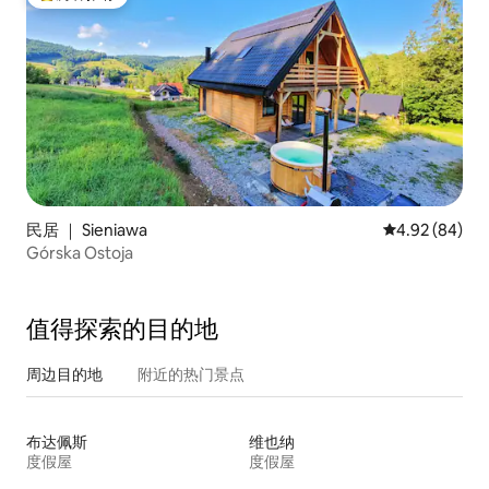
热门「房客推荐」
民居 ｜ Sieniawa
平均评分 4.92
4.92 (84)
Górska Ostoja
值得探索的目的地
周边目的地
附近的热门景点
布达佩斯
维也纳
度假屋
度假屋