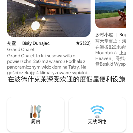
乡村小屋 ｜ Bogda
离天堂更近：海拔8
别墅 ｜ Biały Dunajec
平均评分 5 分（满分 5 分），
5 (22)
在海拔820米的科斯
Grand Chalet
Mountain）上的豪
Grand Chalet to luksusowa willa o
Heaven」寻找
powierzchni 250 m2 w sercu Podhala z
赏Beskid Wysp
panoramicznym widokiem na Tatry. Na
这栋88平方米的环
gości czekają: 4 klimatyzowane sypialnie,
平方米的私人土地。
在波德什克莱深受欢迎的度假屋便利设施
4 łazienki, jacuzzi z widokiem, sauna, sala
户外水疗中心放松
gier z bilardem i PS5, strefa fitness,
座椅。 纯净的自
gabinet do pracy ze światłowodem,
无线网络，为您增
kącik dla dzieci, kominek i całoroczny
和大自然等着您--
grill. Willa oferuje komfortowe
近。
zakwaterowanie dla 10 osób. Idealne
miejsce na rodzinny wypoczynek,
spotkania z przyjaciółmi czy workation –
厨房
无线网络
komfort, nowoczesność i wyjątkowy
klimat w jednym.