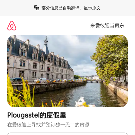
跳
部分信息已自动翻译。
显示原文
至
内
容
来爱彼迎当房东
Plougastel的度假屋
在爱彼迎上寻找并预订独一无二的房源