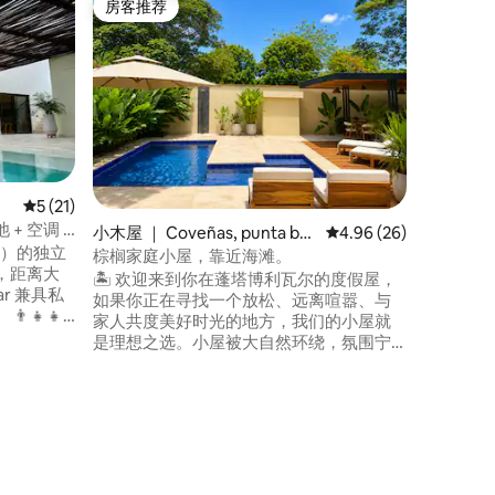
房客推荐
房客推
房客推荐
房客推
Camalu
海滩上的
间的「El
常适合带小孩的家
距托卢40分钟车程 
*私人游泳池 *卫生间和厨房的
收费 必须租7人。 7 +2 小木屋提供无线网
络 *我们有一个发电厂，可供整套房子使用
（不包括
平均评分 5 分（满分 5 分），共 21 条评价
5 (21)
+ 空调 +
小木屋 ｜ Coveñas, punta boli
平均评分 4.96 分（满分
4.96 (26)
as）的独立
var
棕榈家庭小屋，靠近海滩。
，距离大
🏝️ 欢迎来到你在蓬塔博利瓦尔的度假屋，
ar 兼具私
如果你正在寻找一个放松、远离喧嚣、与
👧
家人共度美好时光的地方，我们的小屋就
提供厨房
是理想之选。小屋被大自然环绕，氛围宁
要考虑的
静，配备所有便利设施，期待着你来度过
充满休息和美好时光的日子。 我们距离美
你们可以
丽的蓬塔玻利瓦尔海滩仅700米，这是该地
心、休息
区最干净、最安静的海滩之一。我们提供
将得到最
接送服务，可以将你送到海滩，也可以从
海滩接你回来。