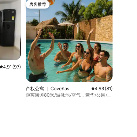
房客推荐
房客推荐
平均评分 4.91 分（满分 5 分），共 97 条评价
4.91 (97)
产权公寓 ｜ Coveñas
平均评分 4.93 分（满分
4.93 (81)
距离海滩80米/游泳池/空气，豪华/公园/无
线网络/豪华