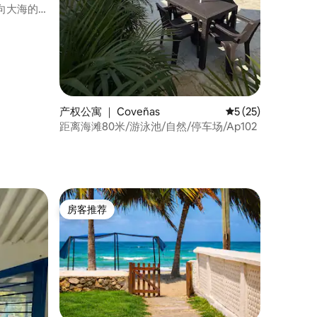
向大海的
产权公寓 ｜ Coveñas
平均评分 5 分（满分
5 (25)
距离海滩80米/游泳池/自然/停车场/Ap102
房客推荐
房客推荐