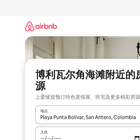
跳
至
内
容
博利瓦尔角海滩附近的
源
上爱彼迎预订特色度假屋、民宅及更多精彩房
地点
如有搜索结果，请使用上下方向键查看，或通过点
入住