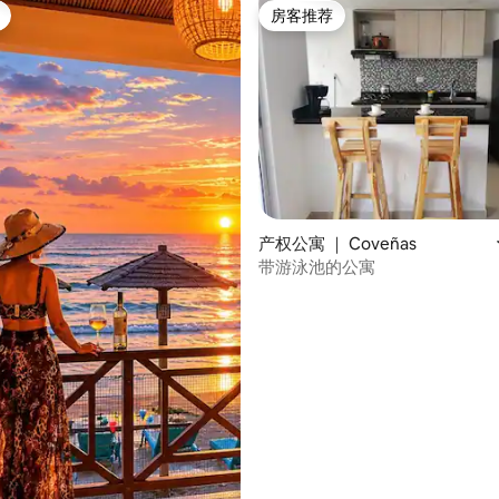
房客推荐
房客推荐
 5 分），共 35 条评价
产权公寓 ｜ Coveñas
带游泳池的公寓