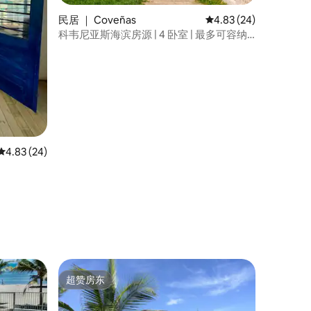
民居 ｜ Coveñas
平均评分 4.83 分（满分
4.83 (24)
科韦尼亚斯海滨房源 | 4 卧室 | 最多可容纳
16 位房客
平均评分 4.83 分（满分 5 分），共 24 条评价
4.83 (24)
超赞房东
超赞房东