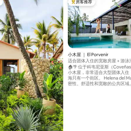
房客推荐
热门「房客推荐」
5 分），共 117 条评价
小木屋 ｜ El Porvenir
适合团体入住的宽敞房屋 + 游泳池 
无线网络 @科韦尼亚斯
🏠🌴 位于科韦尼亚斯（Coveñ
小木屋，非常适合大型团体入住
海只有一个街区。 Helena del M
密性、舒适性和宽敞的公共区域。 👨‍👧‍
非常适合家人和朋友入住，白天
帮助和清洁服务，因此您唯一需
就是尽情享受。 ✨这是一个专为分享独特
时光和放松身心而打造的空间，
在这里的宁静氛围中一起放松身
养神，无需为琐碎事务操心。 您
好的照顾！