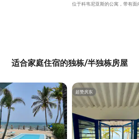
位于科韦尼亚斯的公寓，带有面
分 5 分），共 6 条评价
游泳池。
适合家庭住宿的独栋/半独栋房屋
超赞房东
超赞房东