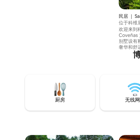
民居 ｜ Sa
位于科维
24人/私
欢迎来到科维
Coveñas
别墅设有
奢华和舒
庭聚会、
殊场合的理想目的地
全保障 -
（收费） - 网络连接良好 -距离丁蒂邦（
Tintipá
和穆库拉岛（ 
厨房
无线网