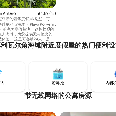
n Antero
平均评分 4.89 分（满分 5 分），共 18 条评价
4.89 (18)
尼亚斯的奢华度假屋/别墅，可住
人海滩
尼亚斯海滩（ Playa Porvenir,
 ）的完美度假胜地！ 这栋壮观的
私人海滩，为您提供无与伦比的
适体验。 这里可容纳24人，是家
博利瓦尔角海滩附近度假屋的热门便利设
与朋友度假或任何您想庆祝的特
。 -管家提供24小时安
 2名员工提供日常清洁和烹饪服务
n ）、帕尔马岛（ Isla de Palma ）
Mucura islands ）仅1
络
游泳池
内部
带无线网络的公寓房源