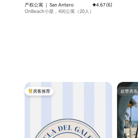
产权公寓 ｜ San Antero
平均评分 4.67 分（满
4.67 (6)
OnBeach小屋，4间公寓（20人）
房客推荐
超赞房东
热门「房客推荐」
超赞房东