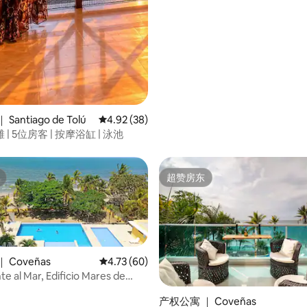
antiago de Tolú
平均评分 4.92 分（满分 5 分），共 38 条评价
4.92 (38)
| 5位房客 | 按摩浴缸 | 泳池
超赞房东
超赞房东
 Coveñas
平均评分 4.73 分（满分 5 分），共 60 条评价
4.73 (60)
e al Mar, Edificio Mares de
产权公寓 ｜ Coveñas