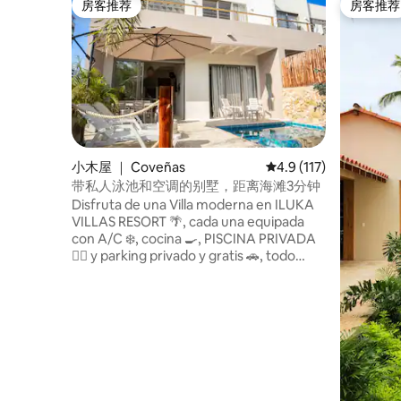
房客推荐
房客推荐
房客推荐
房客推荐
小木屋 ｜ Coveñas
平均评分 4.9 分（满分 
4.9 (117)
带私人泳池和空调的别墅，距离海滩3分钟
Disfruta de una Villa moderna en ILUKA
VILLAS RESORT 🌴, cada una equipada
con A/C ❄️, cocina 🍳, PISCINA PRIVADA
🏊‍♂️ y parking privado y gratis 🚗, todo
diseñado para tu comodidad. 📍
Ubicación privilegiada: a solo 3 minutos a
pie de la playa 🏖️ 🛍️ Todo en un mismo
lugar: restaurantes, farmacia, cajero
servibanca, heladería y licorera 🍽️💊🍷
NOTA: Tarifa de aseo final, no incluida en
la tarifa Airbnb.