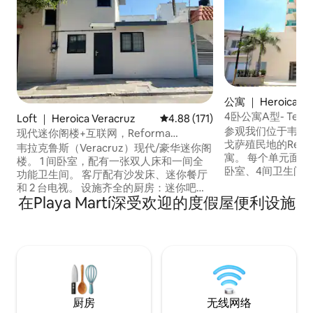
公寓 ｜ Heroica Ve
4卧公寓A型- Terra R
Loft ｜ Heroica Veracruz
平均评分 4.88 分（满分 5 分），共
4.88 (171)
参观我们位于韦拉
现代迷你阁楼+互联网，Reforma
戈萨殖民地的Residen
Veracruz
韦拉克鲁斯（Veracruz）现代/豪华迷你阁
寓。 每个单元面积
楼。 1 间卧室，配有一张双人床和一间全
卧室、4间卫生间和
功能卫生间。 客厅配有沙发床、迷你餐厅
适性、奢华装饰和
和 2 台电视。 设施齐全的厨房：迷你吧、
置优越。 享受我们的公共区域（游泳池和
在Playa Martí深受欢迎的度假屋便利设施
咖啡机和微波炉。 全间冷气设备。独立出
健身房）。 每个
入口。 位置：距离Av. Martí大道仅1个街
厨房、带电视的起
区，距离大道和海滩2个街区，距离水族馆
的洗衣房、烘干机
5分钟，距离市中心12分钟。 提供床上用品
位。
和毛巾。 舒适、私密，位于市中心。
厨房
无线网络