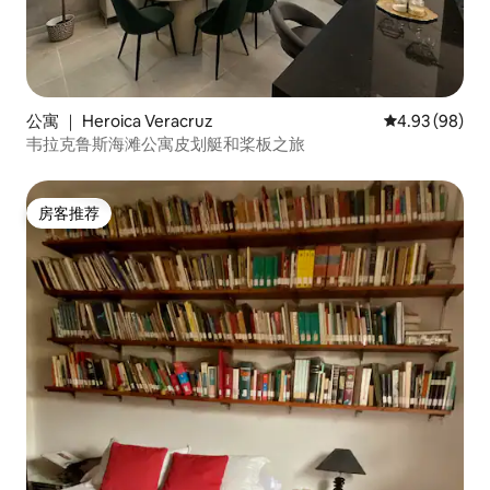
公寓 ｜ Heroica Veracruz
平均评分 4.93
4.93 (98)
韦拉克鲁斯海滩公寓皮划艇和桨板之旅
房客推荐
房客推荐