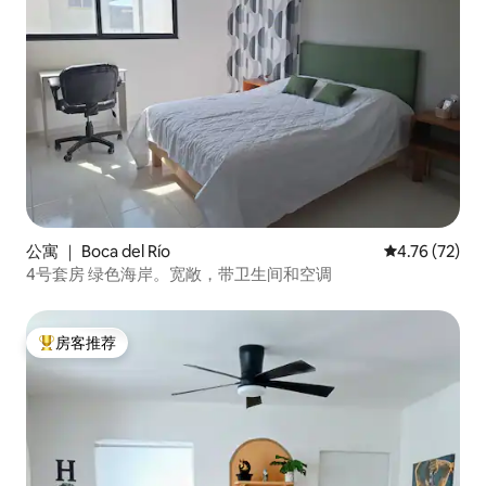
公寓 ｜ Boca del Río
平均评分 4.7
4.76 (72)
4号套房 绿色海岸。宽敞，带卫生间和空调
房客推荐
热门「房客推荐」