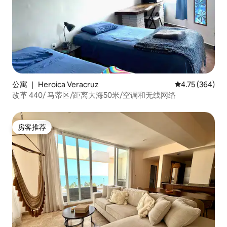
公寓 ｜ Heroica Veracruz
平均评分 4.75
4.75 (364)
改革 440/ 马蒂区/距离大海50米/空调和无线网络
房客推荐
房客推荐