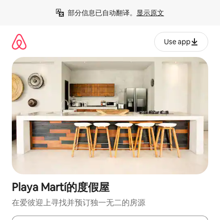
跳
部分信息已自动翻译。
显示原文
至
内
容
Use app
Playa Martí的度假屋
在爱彼迎上寻找并预订独一无二的房源