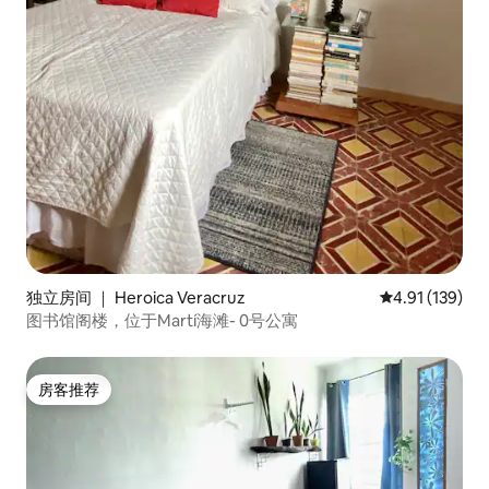
独立房间 ｜ Heroica Veracruz
平均评分 4.91
4.91 (139)
图书馆阁楼，位于Martí海滩- 0号公寓
房客推荐
房客推荐