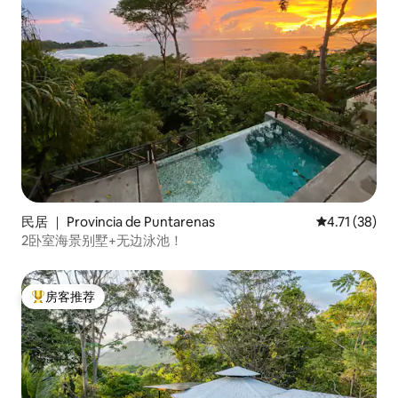
民居 ｜ Provincia de Puntarenas
平均评分 4.7
4.71 (38)
2卧室海景别墅+无边泳池！
房客推荐
热门「房客推荐」