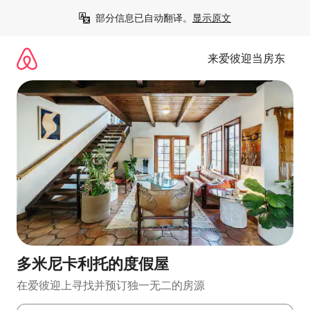
跳
部分信息已自动翻译。
显示原文
至
内
容
来爱彼迎当房东
多米尼卡利托的度假屋
在爱彼迎上寻找并预订独一无二的房源