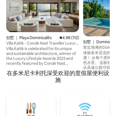
别墅 ｜ Playa Dominicalito
平均评分 4.98 分（满分 5 分），共
4.98 (112)
别墅 ｜ Dominical
Villa Kañik - Condé Nast Traveller Luxury
靠近海滩的Dominica
Retreat
Villa Kañik is celebrated for its unique
体验多米尼克的最
and sustainable architecture, winner of
遇！ 从每个房间都能欣赏到令人惊叹的白
the Luxury Lifestyle Awards 2023 and
色水景。 这栋别墅拥有独特的壮丽景色，
recently featured by Condé Nast
从高速公路可轻松
Traveller as one of the Best Places to Go
在多米尼卡利托深受欢迎的度假屋便利设
分钟路程，距离Dom
in Central America in 2026. Immersed in
便利设施仅5分钟
the heart of one of Costa Rica’s most
施
个被郁郁葱葱的雨
enchanting rainforests, where the
内。 我们距离曼努埃尔安东尼奥（
jungle meets the sea, the villa offers
Manuel Anton
breathtaking ocean views and the
里诺巴莱纳（ Marino
soothing sounds of tropical nature.
程，距离圣何塞机
Come experience why our Villa
continues to capture the attention of
world travellers.