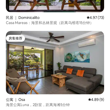
民居 ｜ Dominicalito
平均评分 4.9
4.97 (73)
Casa Mareas：海景和丛林景观（距离乌维塔15分钟）
房客推荐
房客推荐
公寓 ｜ Osa
平均评分 4.8
4.89 (9)
海景公寓Luna，2卧室，距离海滩5分钟