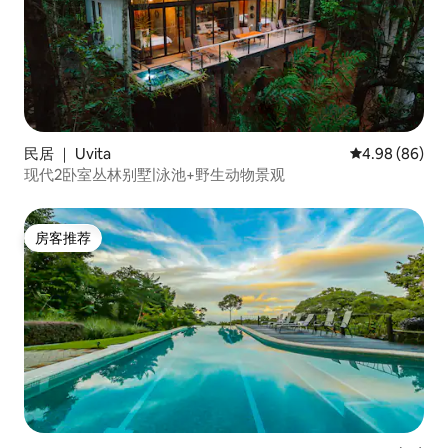
民居 ｜ Uvita
平均评分 4.98
4.98 (86)
现代2卧室丛林别墅|泳池+野生动物景观
房客推荐
房客推荐