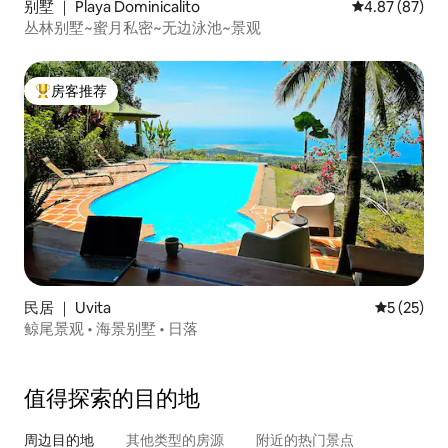
别墅 ｜ Playa Dominicalito
平均评分 4.87
4.87 (87)
丛林别墅~蜜月私密~无边泳池~景观
房客推荐
热门「房客推荐」
民居 ｜ Uvita
平均评分 5
5 (25)
鲸尾景观 • 海景别墅 • 日落
值得探索的目的地
周边目的地
其他类型的房源
附近的热门景点