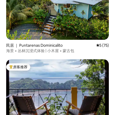
民居 ｜ Puntarenas Dominicalito
平均评分 5
5 (75)
海景 + 丛林沉浸式体验 | 小木屋 + 蒙古包
房客推荐
热门「房客推荐」