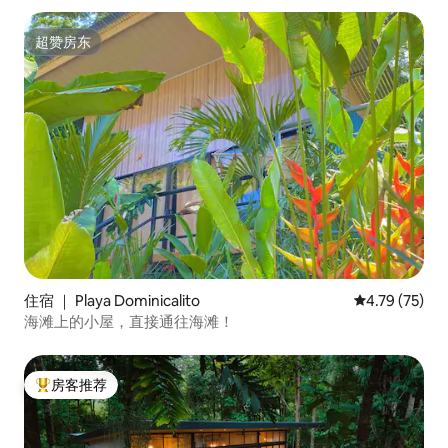
超赞房东
超赞房东
住宿 ｜ Playa Dominicalito
平均评分 4.7
4.79 (75)
海滩上的小屋，直接通往海滩！
房客推荐
热门「房客推荐」