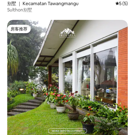
别墅 ｜ Kecamatan Tawangmangu
平均评分 
5 (5)
Sulthon别墅
房客推荐
房客推荐