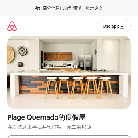
跳
部分信息已自动翻译。
显示原文
至
内
容
Use app
Plage Quemado的度假屋
在爱彼迎上寻找并预订独一无二的房源