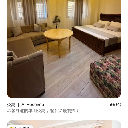
公寓 ｜ Al Hoceima
平均评分 
5 (4)
温馨舒适的单间公寓，配有温暖的照明