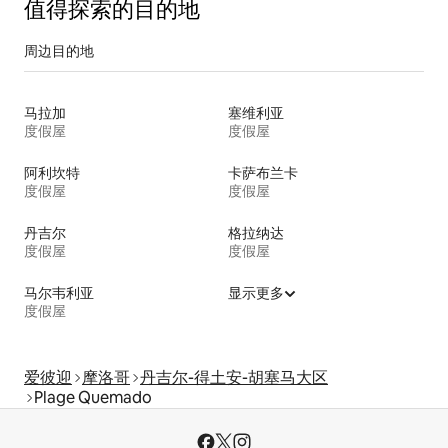
值得探索的目的地
周边目的地
马拉加
塞维利亚
度假屋
度假屋
阿利坎特
卡萨布兰卡
度假屋
度假屋
丹吉尔
格拉纳达
度假屋
度假屋
马尔韦利亚
显示更多
度假屋
爱彼迎
摩洛哥
丹吉尔-得土安-胡塞马大区
Plage Quemado