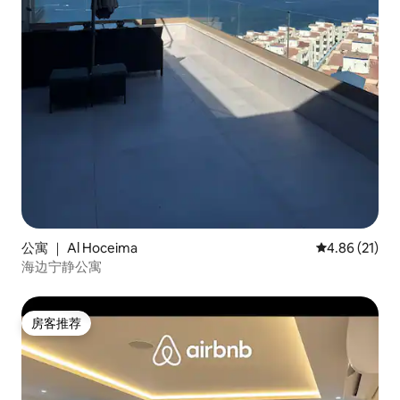
公寓 ｜ Al Hoceima
平均评分 4.8
4.86 (21)
海边宁静公寓
房客推荐
房客推荐