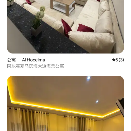
公寓 ｜ Al Hoceima
平均评分 
5 (3)
阿尔霍塞马滨海大道海景公寓