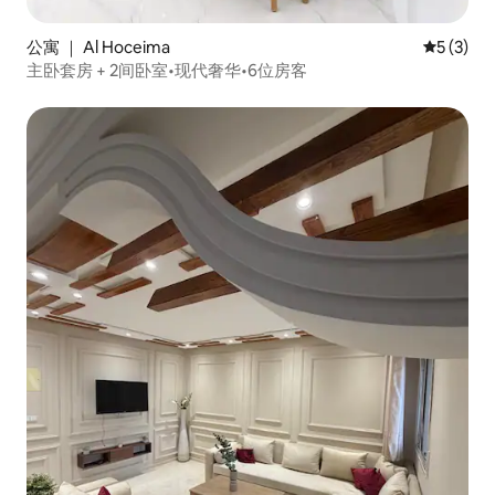
公寓 ｜ Al Hoceima
平均评分 
5 (3)
主卧套房 + 2间卧室•现代奢华•6位房客