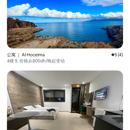
公寓 ｜ Al Hoceima
平均评分 
5 (4)
4楼 9. 价格从800dh/晚起变动