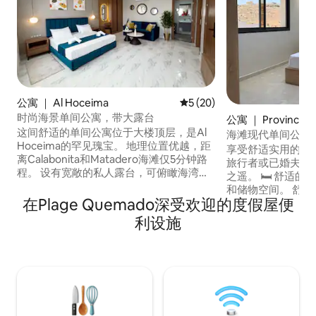
公寓 ｜ Al Hoceima
平均评分 5 分（满分 5 分），
5 (20)
时尚海景单间公寓，带大露台
公寓 ｜ Province d
这间舒适的单间公寓位于大楼顶层，是Al
海滩现代单间公寓
Hoceima的罕见瑰宝。 地理位置优越，距
享受舒适实用的单
离Calabonita和Matadero海滩仅5分钟路
旅行者或已婚夫妇，
程。 设有宽敞的私人露台，可俯瞰海湾和
之遥。 🛏️ 舒适的睡眠区，配有一张双人床
内库尔岛的壮丽全景。 您将位于安静的中
和储物空间。 舒适
心区域，就在Almuñécar Parc前面。 单间
在Plage Quemado深受欢迎的度假屋便
电视和自然光。 小
公寓内设有加大双人床、沙发床、厨房、
间，带淋浴设施。 
利设施
卫生间和无线网络。 非常适合寻找舒适、
📍 位于Sfiha海滩
阳光和靠近一切的情侣和单身旅行者
的住宅区，步行仅
靠近便利设施。