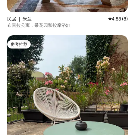
民居 ｜ 米兰
平均评分 4.8
4.88 (8)
布雷拉公寓，带花园和按摩浴缸
房客推荐
房客推荐