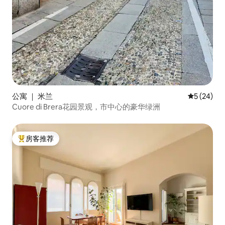
公寓 ｜ 米兰
平均评分 5
5 (24)
Cuore di Brera花园景观，市中心的豪华绿洲
房客推荐
热门「房客推荐」