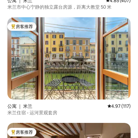
公寓 ｜ 米兰
平均评分 4.85
4.85 (407)
米兰市中心宁静的独立露台房源，距离大教堂 50 米
房客推荐
热门「房客推荐」
公寓 ｜ 米兰
平均评分 4.97
4.97 (117)
米兰住宿 - 运河景观套房
房客推荐
热门「房客推荐」