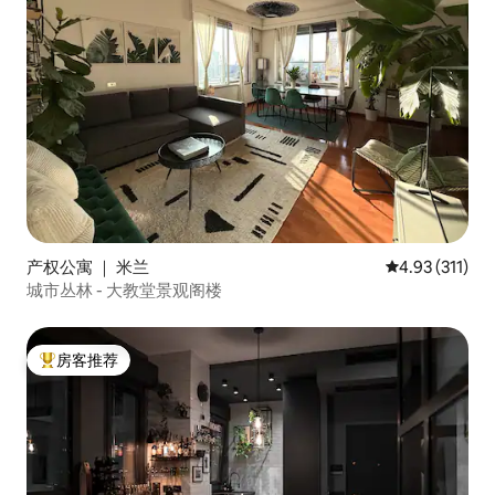
产权公寓 ｜ 米兰
平均评分 4.93
4.93 (311)
城市丛林 - 大教堂景观阁楼
房客推荐
热门「房客推荐」