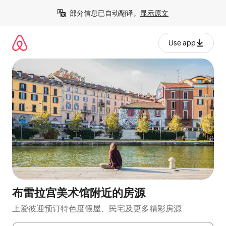
跳
部分信息已自动翻译。
显示原文
至
内
容
Use app
布雷拉宫美术馆附近的房源
上爱彼迎预订特色度假屋、民宅及更多精彩房源