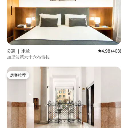
公寓 ｜ 米兰
平均评分 4.98
4.98 (403)
加里波第六十六布雷拉
房客推荐
房客推荐