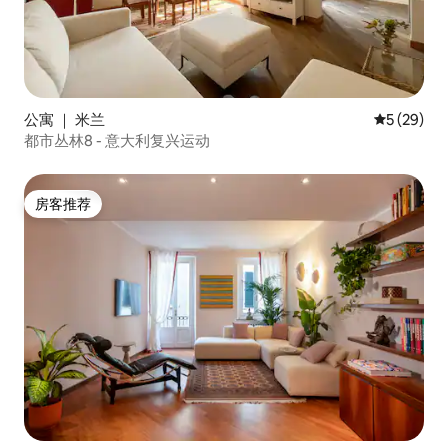
公寓 ｜ 米兰
平均评分 5
5 (29)
都市丛林8 - 意大利复兴运动
房客推荐
房客推荐