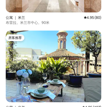
公寓 ｜ 米兰
平均评分 4.95
4.95 (80)
布雷拉。米兰市中心。90米
房客推荐
房客推荐