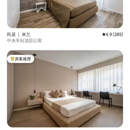
民居 ｜ 米兰
平均评分 4.9 
4.9 (285)
中央车站顶层公寓
房客推荐
热门「房客推荐」