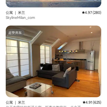
公寓 ｜ 米兰
平均评分 4.97
4.97 (280)
SkylineMilan_com
超赞房东
超赞房东
公寓 ｜ 米兰
平均评分 4.91
4.91 (625)