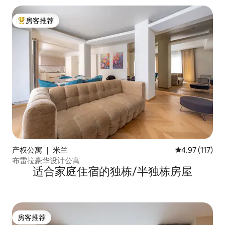
房客推荐
热门「房客推荐」
产权公寓 ｜ 米兰
平均评分 4.97
4.97 (117)
布雷拉豪华设计公寓
适合家庭住宿的独栋/半独栋房屋
房客推荐
房客推荐