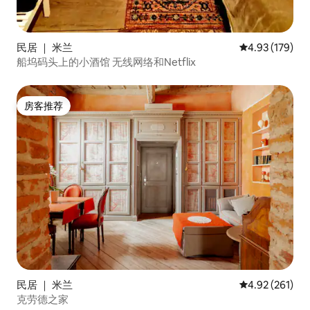
民居 ｜ 米兰
平均评分 4.93
4.93 (179)
船坞码头上的小酒馆 无线网络和Netflix
房客推荐
房客推荐
民居 ｜ 米兰
平均评分 4.92
4.92 (261)
克劳德之家