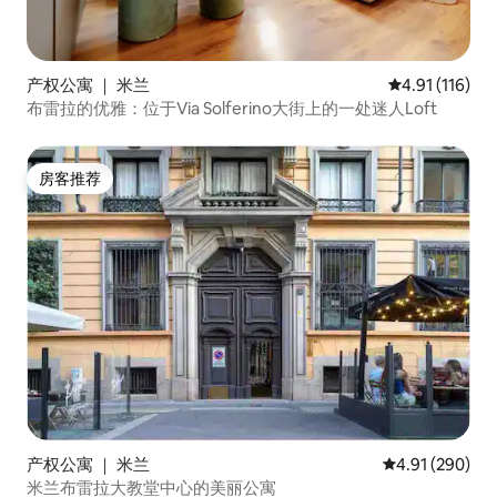
产权公寓 ｜ 米兰
平均评分 4.91
4.91 (116)
布雷拉的优雅：位于Via Solferino大街上的一处迷人Loft
房客推荐
房客推荐
产权公寓 ｜ 米兰
平均评分 4.91
4.91 (290)
米兰布雷拉大教堂中心的美丽公寓