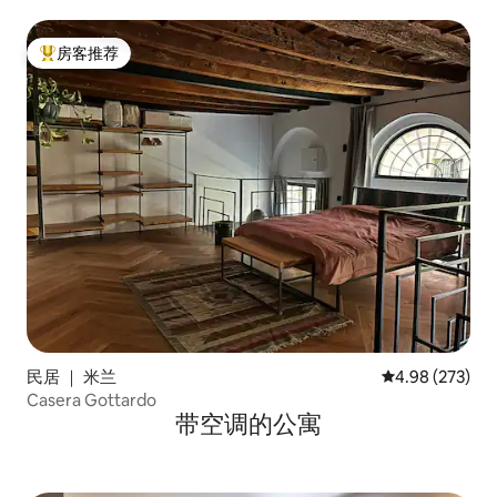
房客推荐
热门「房客推荐」
民居 ｜ 米兰
平均评分 4.98
4.98 (273)
Casera Gottardo
带空调的公寓