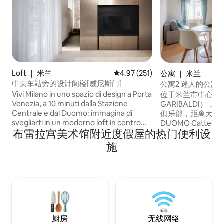
Loft ｜ 米兰
平均评分 4.97 分（满分 5 分），共
4.97 (251)
公寓 ｜ 米兰
中央车站旁的设计阁楼[威尼斯门]
公寓2 迷人的公寓
Vivi Milano in uno spazio di design a Porta
位于米兰市中心；加
Venezia, a 10 minuti dalla Stazione
GARIBALDI）
Centrale e dal Duomo: immagina di
俱乐部，距离大教堂广
svegliarti in un moderno loft in centro
DUOMO Catted
布雷拉宫美术馆附近度假屋的热门便利设
città, vicino a caffè storici, ristoranti
离布雷拉美术馆（Pinac
tradizionali e boutique di alta moda a
分钟，距离最重要
施
pochi passi. Un rifugio silenzioso ed
10分钟。 豪华设
elegante ti attende per un soggiorno
沙发床，双人卧室
indimenticabile. Ideale per chi cerca
适。大楼有电梯。 距
comfort, stile e una posizione strategica
仅250米，与米兰
per vivere la città come un vero
milanese… Goditi Milano come non l'hai
mai vissuta!
厨房
无线网络