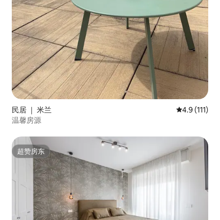
民居 ｜ 米兰
平均评分 4.9
4.9 (111)
温馨房源
超赞房东
超赞房东