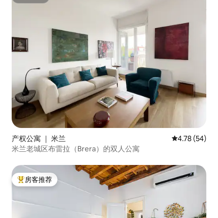
超赞房东
产权公寓 ｜ 米兰
平均评分 4.7
4.78 (54)
米兰老城区布雷拉（Brera）的双人公寓
房客推荐
热门「房客推荐」