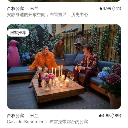
产权公寓 ｜ 米兰
平均评分 4.99
4.99 (141)
安静舒适的开放空间，布雷拉区，历史中心
房客推荐
房客推荐
产权公寓 ｜ 米兰
平均评分 4.85
4.85 (189)
Casa dei Bohémiens | 布雷拉带露台的公寓