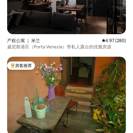
产权公寓 ｜ 米兰
平均评分 4.97
4.97 (280)
威尼斯港区（Porta Venezia）带私人露台的优雅房源
房客推荐
热门「房客推荐」