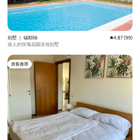
别墅 ｜ 锡耶纳
平均评分 4.87
4.87 (99)
迷人的玫瑰花园泳池别墅
房客推荐
房客推荐