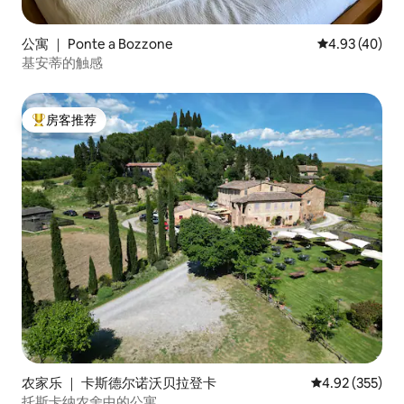
公寓 ｜ Ponte a Bozzone
平均评分 4.9
4.93 (40)
基安蒂的触感
房客推荐
热门「房客推荐」
农家乐 ｜ 卡斯德尔诺沃贝拉登卡
平均评分 4.92
4.92 (355)
托斯卡纳农舍中的公寓。