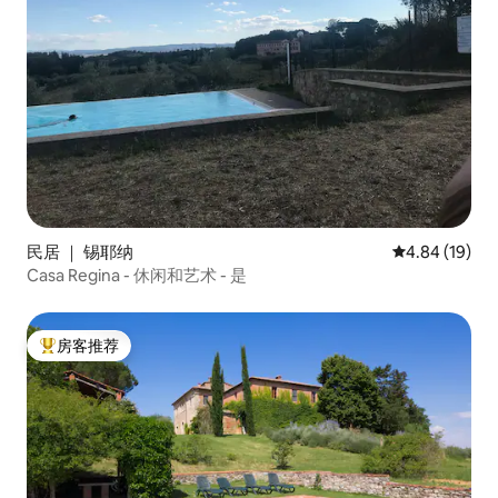
民居 ｜ 锡耶纳
平均评分 4.8
4.84 (19)
Casa Regina - 休闲和艺术 - 是
房客推荐
热门「房客推荐」