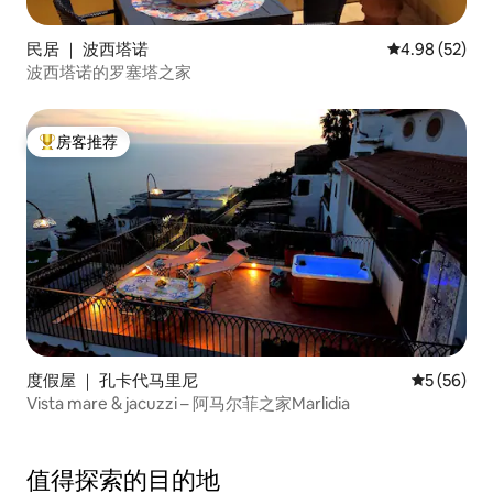
民居 ｜ 波西塔诺
平均评分 4.98
4.98 (52)
波西塔诺的罗塞塔之家
房客推荐
热门「房客推荐」
度假屋 ｜ 孔卡代马里尼
平均评分 5
5 (56)
Vista mare & jacuzzi – 阿马尔菲之家Marlidia
值得探索的目的地