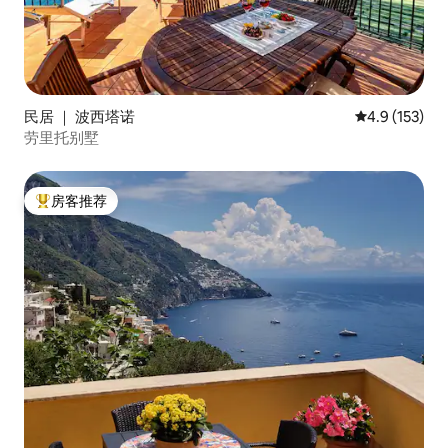
民居 ｜ 波西塔诺
平均评分 4.9
4.9 (153)
劳里托别墅
房客推荐
热门「房客推荐」