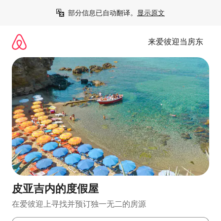
跳
部分信息已自动翻译。
显示原文
至
内
容
来爱彼迎当房东
皮亚吉内的度假屋
在爱彼迎上寻找并预订独一无二的房源