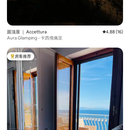
圆顶屋 ｜ Accettura
平均评分 4.8
4.88 (16)
Aura Glamping - 卡西俄佩亚
房客推荐
热门「房客推荐」