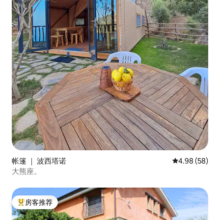
帐篷 ｜ 波西塔诺
平均评分 4.98
4.98 (58)
大熊座。
房客推荐
热门「房客推荐」