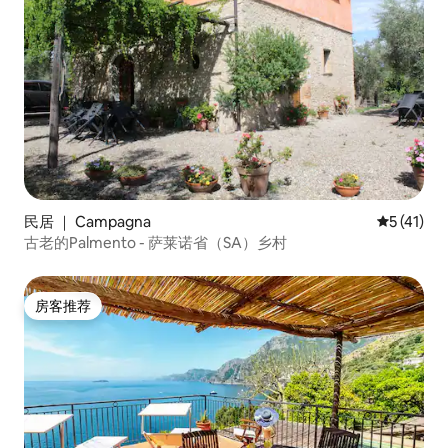
民居 ｜ Campagna
平均评分 5
5 (41)
古老的Palmento - 萨莱诺省（SA）乡村
房客推荐
房客推荐