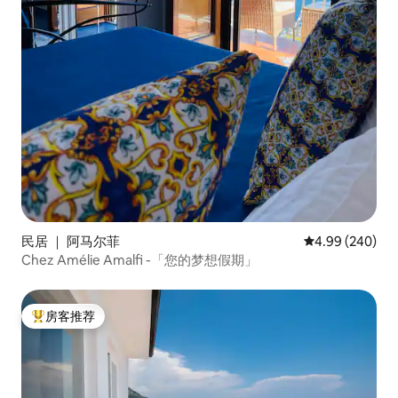
民居 ｜ 阿马尔菲
平均评分 4.99
4.99 (240)
Chez Amélie Amalfi -「您的梦想假期」
房客推荐
热门「房客推荐」