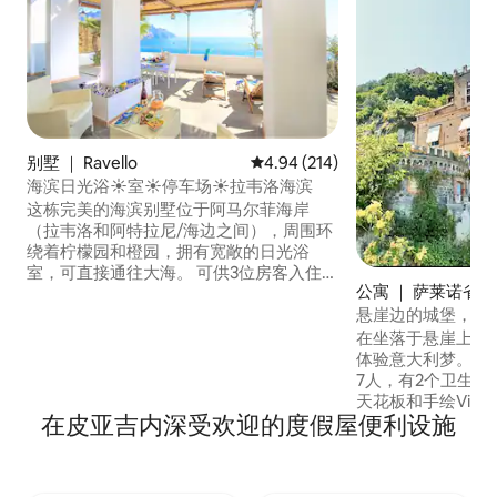
别墅 ｜ Ravello
平均评分 4.94 分（满分 5 分），共
4.94 (214)
海滨日光浴☀️室☀️停车场☀️拉韦洛海滨
这栋完美的海滨别墅位于阿马尔菲海岸
（拉韦洛和阿特拉尼/海边之间），周围环
绕着柠檬园和橙园，拥有宽敞的日光浴
室，可直接通往大海。 可供3位房客入住。
公寓 ｜ 萨莱诺省
提供额外收费的停车位。 租金价格包括：
悬崖边的城堡，阿
电费、床上用品、毛巾、Wi-Fi和空调。 ★
清洁团队接受过消毒和卫生方面的培训。
在坐落于悬崖上的独
⦿ 距离： 拉韦洛（3公里） 阿马尔菲（1.5
体验意大利梦。 这
公里） 阿特拉尼（1公里） 波西塔诺（17公
7人，有2个卫生
里） 米诺里（2.5公里） 卡普里岛（乘
天花板和手绘Viet
在皮亚吉内深受欢迎的度假屋便利设施
船）。
侣/夫妻、蜜月旅行
步行即可抵达滨海
这里是阿马尔菲海
赏海景，距离萨莱诺