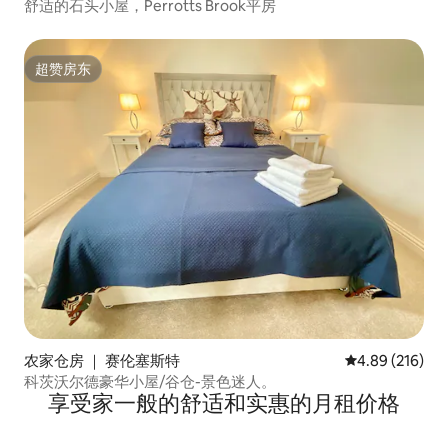
舒适的石头小屋，Perrotts Brook平房
超赞房东
超赞房东
农家仓房 ｜ 赛伦塞斯特
平均评分 4.89
4.89 (216)
科茨沃尔德豪华小屋/谷仓-景色迷人。
享受家一般的舒适和实惠的月租价格