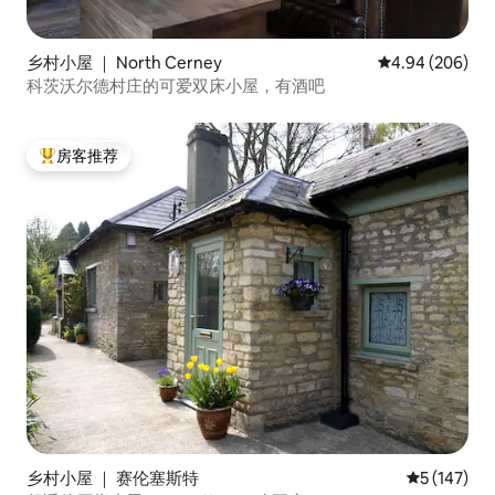
乡村小屋 ｜ North Cerney
平均评分 4.94
4.94 (206)
科茨沃尔德村庄的可爱双床小屋，有酒吧
房客推荐
热门「房客推荐」
乡村小屋 ｜ 赛伦塞斯特
平均评分 5 
5 (147)