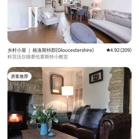
乡村小屋 ｜ 格洛斯特郡(Gloucestershire)
平均评分 4.92
4.92 (209)
科茨沃尔德赛伦塞斯特小教堂
房客推荐
房客推荐