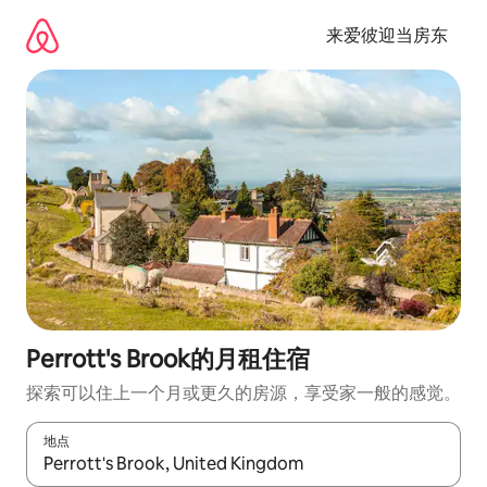
跳
至
来爱彼迎当房东
内
容
Perrott's Brook的月租住宿
探索可以住上一个月或更久的房源，享受家一般的感觉。
地点
如有搜索结果，请使用上下方向键查看，或通过点击或滑动手势浏