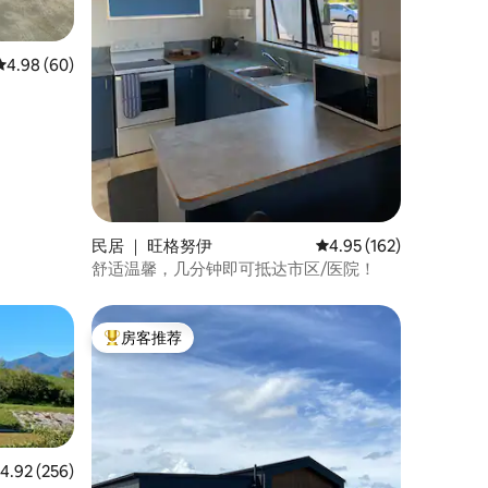
平均评分 4.98 分（满分 5 分），共 60 条评价
4.98 (60)
民居 ｜ 旺格努伊
平均评分 4.95 分（满分 
4.95 (162)
舒适温馨，几分钟即可抵达市区/医院！
房客推荐
热门「房客推荐」
均评分 4.92 分（满分 5 分），共 256 条评价
4.92 (256)