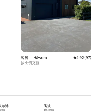
客房 ｜ Hāwera
平均评分 4.92 分（满分
4.92 (97)
按比例充值
皮尔港
陶波
假屋
度假屋