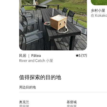
乡村小屋 ｜
在 Kok
民居 ｜ Pātea
平均评分 5 分（满分
5 (17)
River and Catch 小屋
值得探索的目的地
周边目的地
奥克兰
基督城
度假屋
度假屋