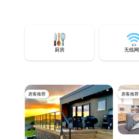
欣赏到塔拉纳基山（Mount Taranaki）、
鲁阿佩胡火山（Ruapehu）、通加里罗火
山（Tongariro）和恩戈鲁霍火山
（Ngauruhoe）的壮丽景色。 霍韦拉
（Hawera）的远景海景。 距离道森瀑布
8.4公里。 距离加蒂夫百年步道（Cardiff
Centennial Walkway）2.9公里。 距离霍拉
德花园5.8公里。 距离埃格蒙特山观景台
厨房
无线网
9.9公里。 请利用这段时间，尽情享受奢华
的文化健康之旅。 您的房东是一位有资质
的按摩治疗师，拥有现场工作室。
房客推荐
房客推荐
房客推荐
房客推荐