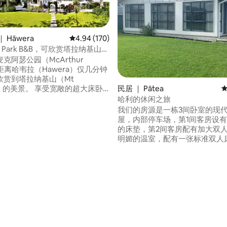
 Hāwera
平均评分 4.94 分（满分 5 分），共 170 条评价
4.94 (170)
ur Park B&B，可欣赏塔拉纳基山的
克阿瑟公园（McArthur
，距离哈韦拉（Hawera）仅几分钟
欣赏到塔拉纳基山（Mt
aki）的美景。 享受宽敞的超大床卧
民居 ｜ Pātea
平
赏花园和山景。 可提供第二间标
哈利的休闲之旅
卧室，每人每晚需额外支付$30。
我们的房源是一栋3间卧室的现
均可通往阳光充足的小厨房区
屋，内部停车场，第1间客房设
享用美味的欧式早餐。 您有自己
的床垫，第2间客房配有加大双
生间。您还有自己的独立休息
明媚的温室，配有一张标准双人
型三角钢琴和 Sky 电视。整栋
房子有13年的历史，隔热，有双
无线网络覆盖。 祝您住宿愉
非常温暖。 附近景点包括pate
馆、道森瀑布和Tawhiri博物馆、P
5 分），共 179 条评价
滩、Taranaki滑雪场、铁路小
和被遗忘的Hwy。 Hawera 27.
Hurleyville Dam 39公里，