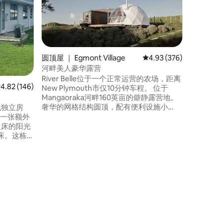
*无需清洁费:) * 在我们
身心。 
配备一张
床。由于
如果提前
距离Kai
圆顶屋 ｜ Egmont Village
平均评分 4.93 分（满分 
4.93 (376)
Whang
要高速公
河畔美人豪华露营
噪音。 
River Belle位于一个正常运营的农场，距离
均评分 4.82 分（满分 5 分），共 146 条评价
4.82 (146)
跑。
New Plymouth市仅10分钟车程。 位于
Mangaoraka河畔160英亩的僻静露营地。
奢华的网格结构圆顶，配有便利设施小
代独立房
屋，提供迷人的厨房和独立卫生间。 小屋
有一张额外
设有室外浴室，可欣赏塔拉纳基山的美
人床的阳光
景。 River Belle Glamping为情侣提供真正
床。这栋
独特而浪漫的度假体验。 *请注意，我们使
层玻璃窗，
用堆肥马桶系统，我们不能接待儿童或宠
a商店和博物
物*
atea海
径、冲浪之门
7公里，