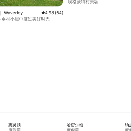
埃格蒙特村美容
 Waverley
平均评分 4.98 分（满分 5 分），共 64 条评价
4.98 (64)
ako 乡村小屋中度过美好时光
 5 分），共 17 条评价
惠灵顿
哈密尔顿
纳
度假屋
度假屋
度