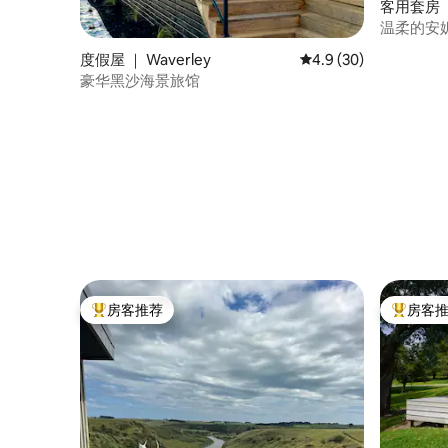
客用套房 ｜ H
温柔的安妮
度假屋 ｜ Waverley
平均评分 4.9 分（满分
4.9 (30)
豪华黑沙海景旅馆
房客推荐
房客
热门「房客推荐」
热门「房