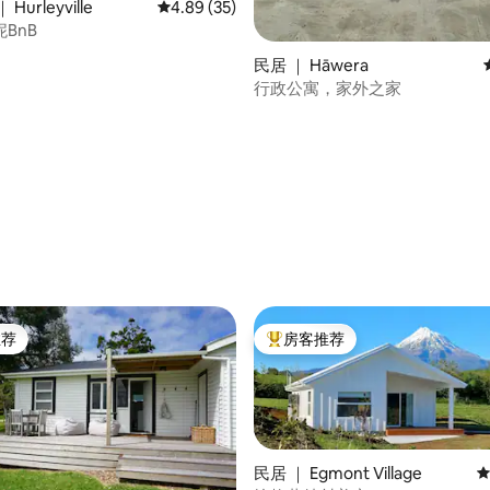
urleyville
平均评分 4.89 分（满分 5 分），共 35 条评价
4.89 (35)
BnB
 5 分），共 30 条评价
民居 ｜ Hāwera
行政公寓，家外之家
推荐
房客推荐
客推荐」
热门「房客推荐」
民居 ｜ Egmont Village
平