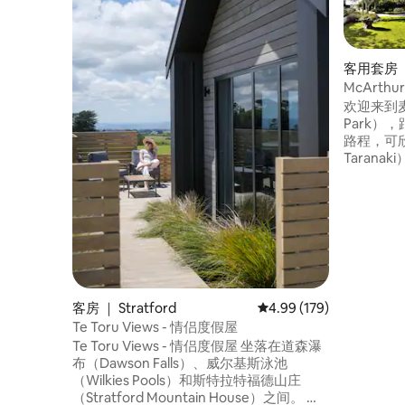
客用套房 ｜
McArth
美景
欢迎来到麦
Park）
路程，可
Taran
室，可欣
准双人床
两间卧室
域，供您
的独立卫
区，配备小
房子都有
快！！
客房 ｜ Stratford
平均评分 4.99 分（满分 
4.99 (179)
Te Toru Views - 情侣度假屋
Te Toru Views - 情侣度假屋 坐落在道森瀑
布（Dawson Falls）、威尔基斯泳池
（Wilkies Pools）和斯特拉特福德山庄
（Stratford Mountain House）之间。 可