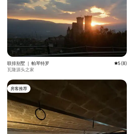
联排别墅 ｜ 帕琴特罗
平均评分 
5 (8)
瓦隆源头之家
房客推荐
房客推荐