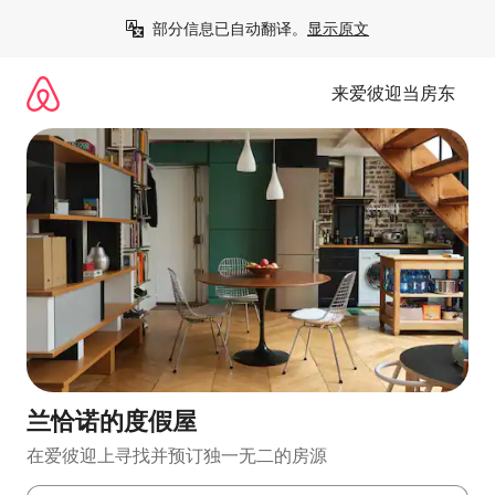
跳
部分信息已自动翻译。
显示原文
至
内
容
来爱彼迎当房东
兰恰诺的度假屋
在爱彼迎上寻找并预订独一无二的房源