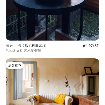
民居 ｜ 卡拉马尼科泰尔梅
平均评分 4.9
4.97 (32)
Palestro 8_艺术度假屋
房客推荐
房客推荐