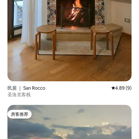
民居 ｜ San Rocco
平均评分 4.8
4.89 (9)
圣洛克客栈
房客推荐
房客推荐