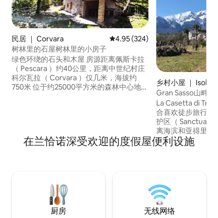
民居 ｜ Corvara
平均评分 4.95 分（满分 5 分），共
4.95 (324)
树林里的石屋树林里的小房子
绿色环绕的石头和木屋 房源距离佩斯卡拉
（ Pescara ）约40公里，距离中世纪村庄
科尔瓦拉（ Corvara ）仅几米，海拔约
乡村小屋 ｜ Isola de
750米 位于约25000平方米的森林中心地
o d'Italia
Gran Sasso山
带，完全可用 房源很安静，街道很私密，
La Casetta di 
有大门 从房源出发，有几条小径可以让您
合喜欢徒步旅行的
放松散步 从科尔瓦拉（ Corvara ）出发，
护区（ Sanctuary o
您可以轻松抵达Rocca Calascio ， 30公里
离海滨和亚得里亚
Stefano di sessanio, 28km 苏尔莫纳， 25
在兰恰诺深受欢迎的度假屋便利设施
佩斯卡拉（ Pesca
公里洗衣公园30公里
马机场2小时车程。
独立入口、3个停
椅的露台、菜园和
有独立卫生间、厨
餐厅、额外的卫生
厨房
无线网络