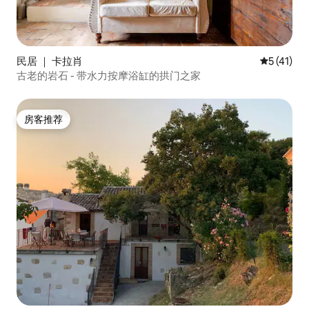
民居 ｜ 卡拉肖
平均评分 5
5 (41)
古老的岩石 - 带水力按摩浴缸的拱门之家
房客推荐
房客推荐