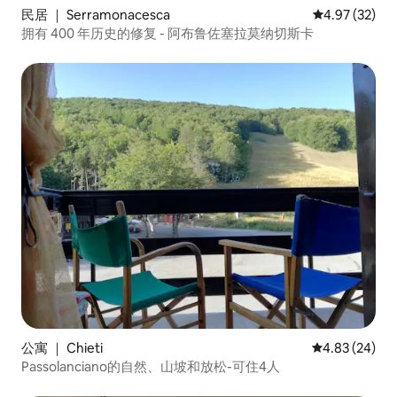
民居 ｜ Serramonacesca
平均评分 4.9
4.97 (32)
拥有 400 年历史的修复 - 阿布鲁佐塞拉莫纳切斯卡
公寓 ｜ Chieti
平均评分 4.83
4.83 (24)
Passolanciano的自然、山坡和放松-可住4人