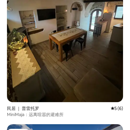
民居 ｜ 普雷托罗
平均评分 
5 (6)
MiniMaja：远离喧嚣的避难所