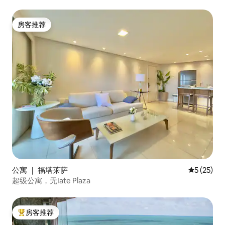
房客推荐
房客推荐
公寓 ｜ 福塔莱萨
平均评分 5
5 (25)
超级公寓，无Iate Plaza
房客推荐
热门「房客推荐」