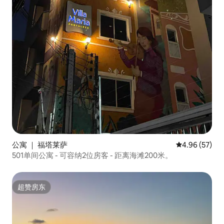
公寓 ｜ 福塔莱萨
平均评分 4.96
4.96 (57)
501单间公寓 - 可容纳2位房客 - 距离海滩200米。
超赞房东
超赞房东