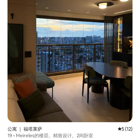
公寓 ｜ 福塔莱萨
平均评分 5
5 (12)
19 • Meireles的楼层。精致设计。2间卧室