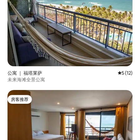
公寓 ｜ 福塔莱萨
平均评分 5
5 (12)
未来海滩全景公寓
房客推荐
房客推荐