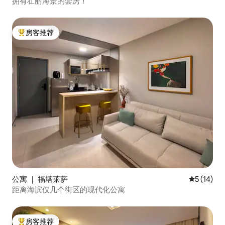
拥有壮丽海景的套房！
房客推荐
热门「房客推荐」
公寓 ｜ 福塔莱萨
平均评分 5
5 (14)
距离海滨仅几个街区的现代化公寓
房客推荐