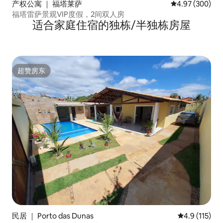
产权公寓 ｜ 福塔莱萨
平均评分 4.97
4.97 (300)
福塔雷萨景观VIP度假，2间双人房
适合家庭住宿的独栋/半独栋房屋
超赞房东
超赞房东
民居 ｜ Porto das Dunas
平均评分 4.9
4.9 (115)