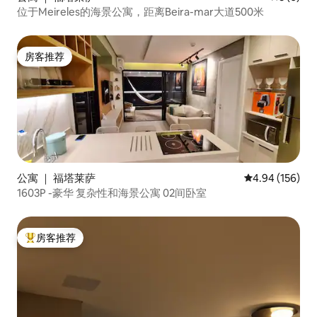
位于Meireles的海景公寓，距离Beira-mar大道500米
房客推荐
房客推荐
公寓 ｜ 福塔莱萨
平均评分 4.94
4.94 (156)
1603P -豪华 复杂性和海景公寓 02间卧室
房客推荐
热门「房客推荐」