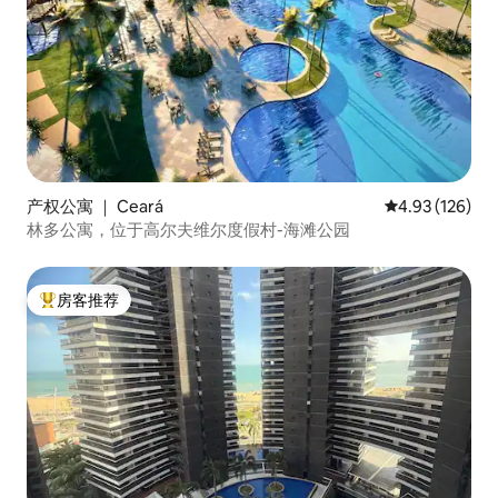
产权公寓 ｜ Ceará
平均评分 4.93
4.93 (126)
林多公寓，位于高尔夫维尔度假村-海滩公园
房客推荐
热门「房客推荐」