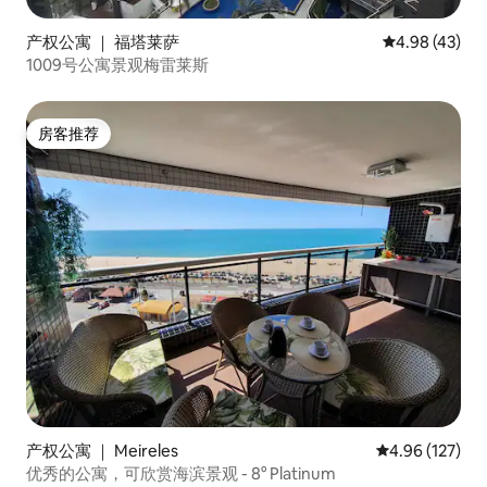
产权公寓 ｜ 福塔莱萨
平均评分 4.9
4.98 (43)
1009号公寓景观梅雷莱斯
房客推荐
房客推荐
产权公寓 ｜ Meireles
平均评分 4.96
4.96 (127)
优秀的公寓，可欣赏海滨景观 - 8° Platinum