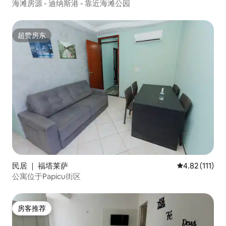
海滩房源 - 迪纳斯港 - 靠近海滩公园
超赞房东
超赞房东
民居 ｜ 福塔莱萨
平均评分 4.82
4.82 (111)
公寓位于Papicu街区
房客推荐
房客推荐