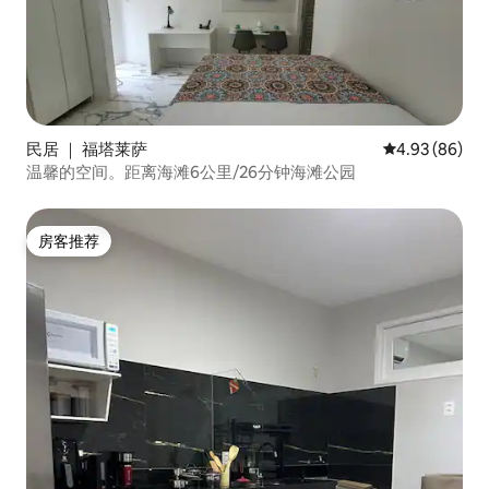
民居 ｜ 福塔莱萨
平均评分 4.93
4.93 (86)
温馨的空间。距离海滩6公里/26分钟海滩公园
房客推荐
房客推荐