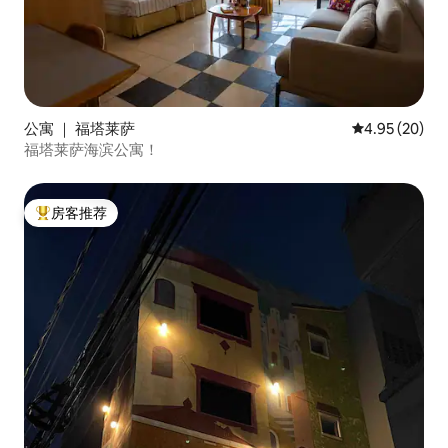
公寓 ｜ 福塔莱萨
平均评分 4.95
4.95 (20)
福塔莱萨海滨公寓！
房客推荐
热门「房客推荐」