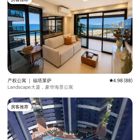
房客推荐
产权公寓 ｜ 福塔莱萨
平均评分 4.98
4.98 (88)
Landscape大厦，豪华海景公寓
房客推荐
房客推荐