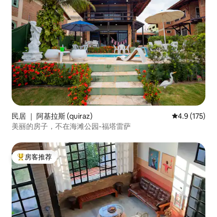
民居 ｜ 阿基拉斯 (quiraz)
平均评分 4.9
4.9 (175)
美丽的房子，不在海滩公园-福塔雷萨
房客推荐
热门「房客推荐」