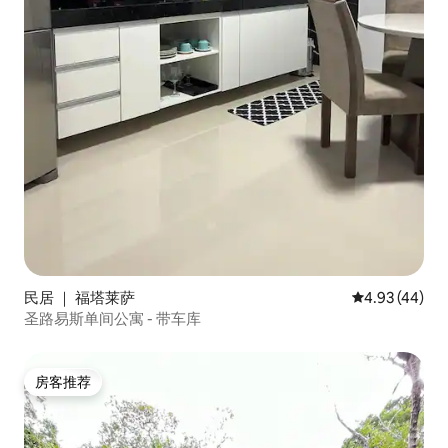
民居 ｜ 福塔莱萨
平均评分 4.9
4.93 (44)
圣路易斯单间公寓 - 带车库
房客推荐
房客推荐