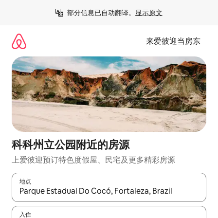
跳
部分信息已自动翻译。
显示原文
至
内
容
来爱彼迎当房东
科科州立公园附近的房源
上爱彼迎预订特色度假屋、民宅及更多精彩房源
地点
如有搜索结果，请使用上下方向键查看，或通过点击或滑动手势浏
入住