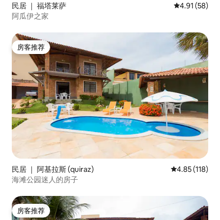
民居 ｜ 福塔莱萨
平均评分 4.9
4.91 (58)
阿瓜伊之家
房客推荐
房客推荐
民居 ｜ 阿基拉斯 (quiraz)
平均评分 4.85
4.85 (118)
海滩公园迷人的房子
房客推荐
房客推荐