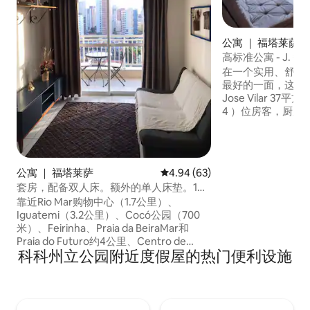
公寓 ｜ 福塔莱萨
高标准公寓 - J. 智能Jo
在一个实用、舒适
最好的一面，这里有很棒的
Jose Vilar 
4 ）位房客，厨房
的住宿更加舒适。 JSmart Jose Vilar提供
现代化的结构，配
场、停车场、24
共享办公室、屋顶
公寓 ｜ 福塔莱萨
平均评分 4.94 分（满分 5 分），
4.94 (63)
套房，配备双人床。额外的单人床垫。1个
床位。
靠近Rio Mar购物中心（1.7公里）、
Iguatemi（3.2公里）、Cocó公园（700
米）、Feirinha、Praia da BeiraMar和
Praia do Futuro约4公里、Centro de
科科州立公园附近度假屋的热门便利设施
Eventos（4公里）、超市和银行。1个有顶
棚的停车位。 公寓设有套房（配备空调和
电淋浴）、客厅、厨房和客用卫生间。 为
第3位房客准备的床垫。 有一个房间，用途
受限，用于存放各种材料。 客厅和套房设