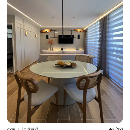
公寓 ｜ 福塔莱萨
平均评分 5
5 (23)