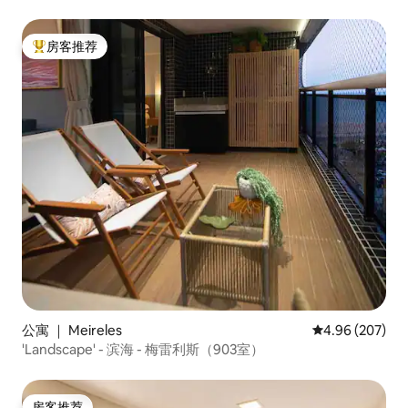
房客推荐
热门「房客推荐」
公寓 ｜ Meireles
平均评分 4.96
4.96 (207)
'Landscape' - 滨海 - 梅雷利斯（903室）
房客推荐