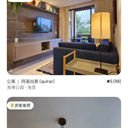
热门「房客推荐」
公寓 ｜ 阿基拉斯 (quiraz)
平均评分 5
5 (98)
海滩公园 - 海景
房客推荐
热门「房客推荐」