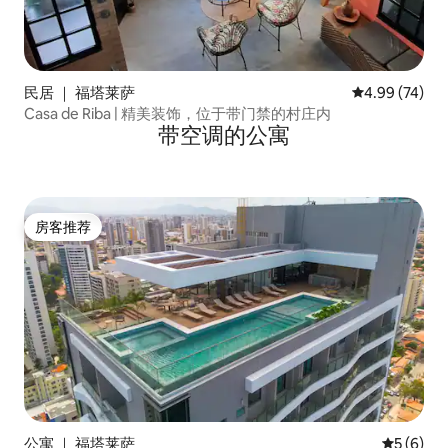
民居 ｜ 福塔莱萨
平均评分 4.99
4.99 (74)
Casa de Riba | 精美装饰，位于带门禁的村庄内
带空调的公寓
房客推荐
房客推荐
公寓 ｜ 福塔莱萨
平均评分 
5 (6)