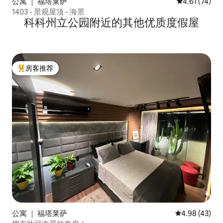
公寓 ｜ 福塔莱萨
平均评分 4.6
4.61 (74)
1403 - 景观屋顶 - 海景
科科州立公园附近的其他优质度假屋
房客推荐
热门「房客推荐」
公寓 ｜ 福塔莱萨
平均评分 4.9
4.98 (43)