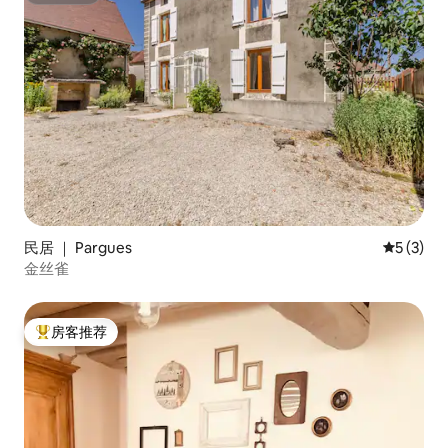
民居 ｜ Pargues
平均评分 
5 (3)
金丝雀
房客推荐
热门「房客推荐」