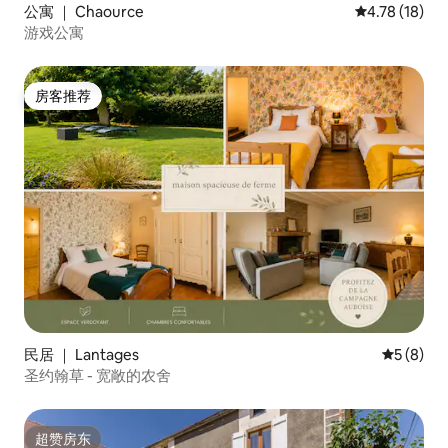
公寓 ｜ Chaource
平均评分 4.7
4.78 (18)
游戏公寓
房客推荐
房客推荐
民居 ｜ Lantages
平均评分 
5 (8)
圣约翰草 - 宽敞的农舍
超赞房东
超赞房东