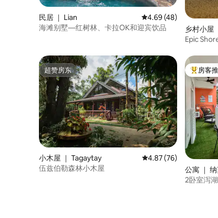
民居 ｜ Lian
平均评分 4.69 分（满分
4.69 (48)
海滩别墅—红树林、卡拉OK和迎宾饮品
乡村小屋 ｜
u)
Epic Sh
超赞房东
房客
超赞房东
热门「房
小木屋 ｜ Tagaytay
平均评分 4.87 分（满分
4.87 (76)
伍兹伯勒森林小木屋
公寓 ｜ 纳
2卧室泻