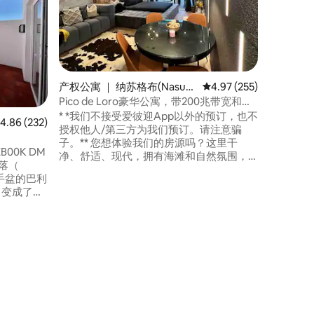
Ligtas
HH Casa
Cove附近
分钟即可抵达海滩
滨别墅-
氛围是开
树林和白色的墙壁
产权公寓 ｜ 纳苏格布(Nasug
平均评分 4.97 分（满分 
4.97 (255)
并与20
bu)
Pico de Loro豪华公寓，带200兆带宽和阳
源。
台
* *我们不接受爱彼迎App以外的预订，也不
均评分 4.86 分（满分 5 分），共 232 条评价
4.86 (232)
授权他人/第三方为我们预订。请注意骗
子。** 您想体验我们的房源吗？这里干
00K DM
净、舒适、现代，拥有海滩和自然氛围，
快速聚合互联网，那么这里就是您的理想
色洗手盆的巴利
去处！我在Pico de Loro的第二个房源，位
） ，变成了一
于Carola B Building（另一个位于Carola
根于其高
A）。您可以点击我的图标查看其他房源。
日落在橙
翻新后，一切都是新的。始终如一的超赞
复一日。
房东。
一栋向公
这是一个
敬的门