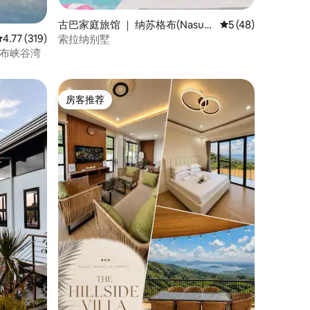
古巴家庭旅馆 ｜ 纳苏格布(Nasug
平均评分 5 分（满分
5 (48)
bu)
平均评分 4.77 分（满分 5 分），共 319 条评价
4.77 (319)
索拉纳别墅
纳苏布峡谷湾
房客推荐
房客推荐