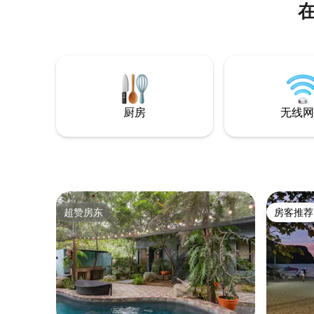
在
让您享受放松的住宿体验： 1张标准双人床
和1张拉出式沙发床 阳台，可从那儿欣赏令
人放松的绿色景观 55英寸智能电视，可收
看Netflix、Disney+、HBO Go和Amazon
Prime 不限流量无线网络，可用于流媒体、
游戏和工作 设施齐全的厨房，配备烹饪必
需品 温馨的现代风格室内装潢
厨房
无线网
超赞房东
房客推荐
超赞房东
房客推荐