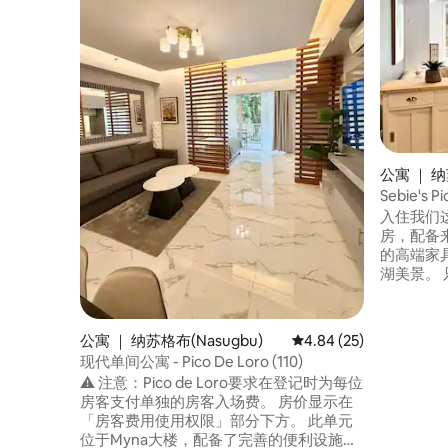
公寓 ｜ 纳
Sebie's
入住我们这
房，配备来自 
的高端家具，
湖美景。 只有一间卧室是封闭式的，另一
间房间与
人床和1
上层为单人床。 请勿举
公寓 ｜ 纳苏格布(Nasugbu)
平均评分 4.84 分（满分
4.84 (25)
宠物。 厨房设备齐全，配有电磁炉、冰
现代单间公寓 - Pico De Loro (110)
箱、微波炉、餐
⚠️ 注意：Pico de Loro要求在登记时为每位
元设有一
房客支付单独的房客入场费。 房价显示在
「房客费用使用权限」部分下方。 此单元
位于Myna大楼，配备了完善的便利设施，