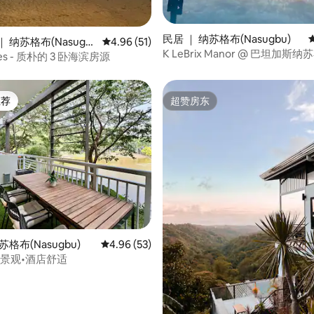
 5 分），共 48 条评价
民居 ｜ 纳苏格布(Nasugbu)
 纳苏格布(Nasugb
平均评分 4.96 分（满分 5 分），共 51 条评价
4.96 (51)
K LeBrix Manor @ 巴坦加斯
ores - 质朴的 3 卧海滨房源
推荐
超赞房东
客推荐」
超赞房东
 5 分），共 76 条评价
苏格布(Nasugbu)
平均评分 4.96 分（满分 5 分），共 53 条评价
4.96 (53)
湖景观•酒店舒适