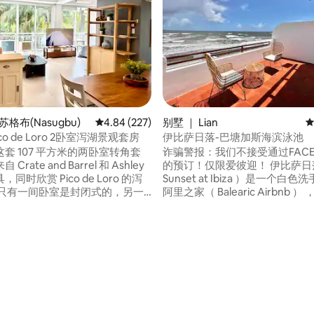
苏格布(Nasugbu)
平均评分 4.84 分（满分 5 分），共 227 条评价
4.84 (227)
别墅 ｜ Lian
平
 Pico de Loro 2卧室泻湖景观套房
伊比萨日落-巴塘加斯海滨泳池
套 107 平方米的两卧室转角套
诈骗警报：我们不接受通过FACEB
Crate and Barrel 和 Ashley
的预订！仅限爱彼迎！ 伊比萨日落（
同时欣赏 Pico de Loro 的泻
Sunset at Ibiza ）是一个白
阿里之家（ Balearic Airbnb 
客厅相通。 我们的房源配备2张双
个奢华而舒适的住所。 其概念植
张双层床，下层为双人拉出式床，
峰位置，庄园就在那里，橙色的
办派对。请勿携带
色的日落中迎接清澈的海水，日
 5 分），共 25 条评价
受业主西班牙根源的启发，这是
具和炊具。 我们的转角单
众开放的租赁到住宿海滨别墅，
个可俯瞰壮丽泻湖的阳台。
向海滩的自然光线和宁静氛围致
户。