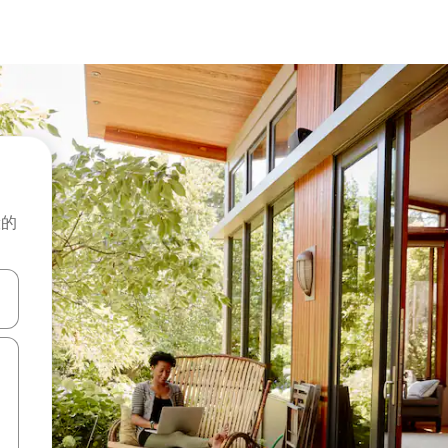
般的
击或滑动手势浏览。