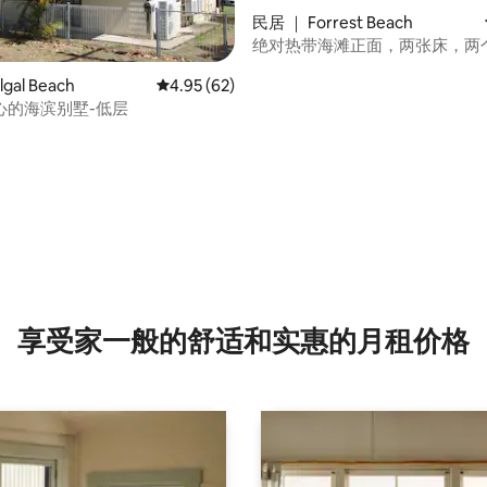
民居 ｜ Forrest Beach
绝对热带海滩正面，两张床，两
间。
gal Beach
平均评分 4.95 分（满分 5 分），共 62 条评价
4.95 (62)
心的海滨别墅-低层
 5 分），共 59 条评价
享受家一般的舒适和实惠的月租价格