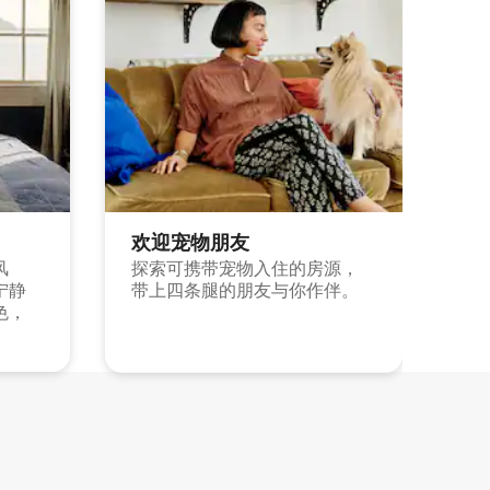
欢迎宠物朋友
风
探索可携带宠物入住的房源，
宁静
带上四条腿的朋友与你作伴。
色，