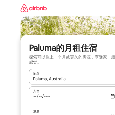
跳
至
内
容
Paluma的月租住宿
探索可以住上一个月或更久的房源，享受家一
感觉。
地点
如有搜索结果，请使用上下方向键查看，或通过点
入住
退房