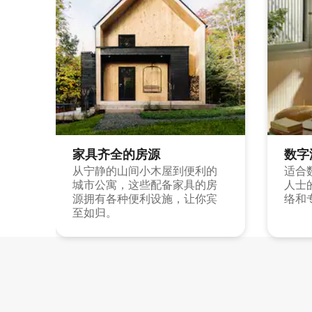
家具齐全的房源
数字
从宁静的山间小木屋到便利的
适合
城市公寓，这些配备家具的房
人士
源拥有各种便利设施，让你宾
络和
至如归。