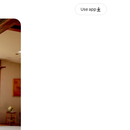
Use app