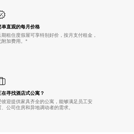
简单直观的每月价格
长期租住度假屋可享特别好价，按月支付租金，
无附加费用。*
正在寻找酒店式公寓？
爱彼迎提供家具齐全的公寓，能够满足员工安
置、公司住房和异地调动者的需求。