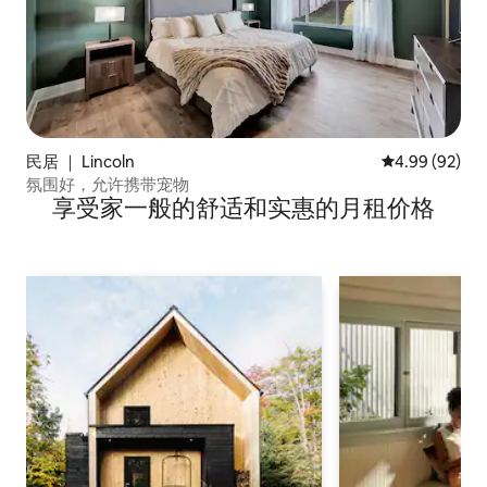
民居 ｜ Lincoln
平均评分 4.99
4.99 (92)
氛围好，允许携带宠物
享受家一般的舒适和实惠的月租价格