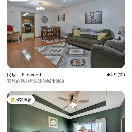
民居 ｜ Elmwood
平均评分 4.9
4.9 (10)
安静的魅力与快速的城市通道
房客推荐
热门「房客推荐」