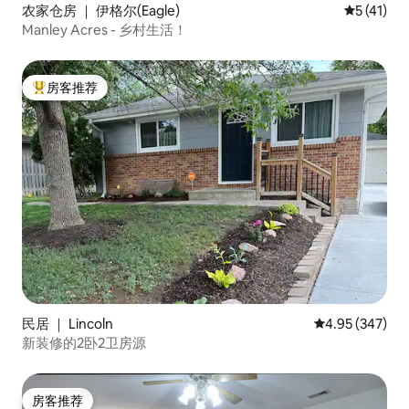
农家仓房 ｜ 伊格尔(Eagle)
平均评分 5
5 (41)
Manley Acres - 乡村生活！
房客推荐
热门「房客推荐」
民居 ｜ Lincoln
平均评分 4.95
4.95 (347)
新装修的2卧2卫房源
房客推荐
房客推荐