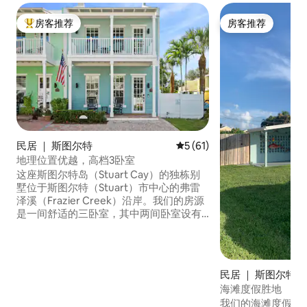
房客推荐
房客推荐
热门「房客推荐」
房客推荐
民居 ｜ 斯图尔特
平均评分 5 分（满分 5 分），
5 (61)
地理位置优越，高档3卧室
这座斯图尔特岛（Stuart Cay）的独栋别
墅位于斯图尔特（Stuart）市中心的弗雷
泽溪（Frazier Creek）沿岸。我们的房源
是一间舒适的三卧室，其中两间卧室设有
楼上阳台。 房子可以使用社区游泳池。我
们提供高速无线网络 如果您正在寻找中心
位置，那么我们在斯图尔特岛（Stuart
Cay）的房源就再合适不过了。步行仅需
民居 ｜ 斯图尔特(Stu
几步即可抵达历史悠久的市中心，在那里
海滩度假胜地
您可以享受购物广场、博物馆、艺术画
我们的海滩度假屋是
廊、咖啡馆和餐馆。