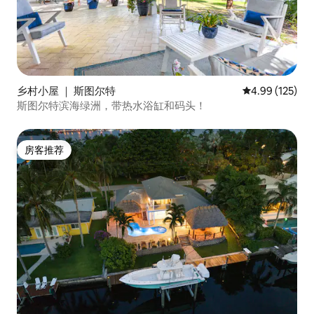
乡村小屋 ｜ 斯图尔特
平均评分 4.99
4.99 (125)
斯图尔特滨海绿洲，带热水浴缸和码头！
房客推荐
房客推荐