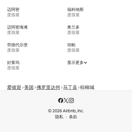
迈阿密
福科纳斯
度假屋
度假屋
迈阿密海滩
奥兰多
度假屋
度假屋
劳德代尔堡
坦帕
度假屋
度假屋
好莱坞
显示更多
度假屋
爱彼迎
美国
佛罗里达州
马丁县
棕榈城
© 2026 Airbnb, Inc.
隐私
条款