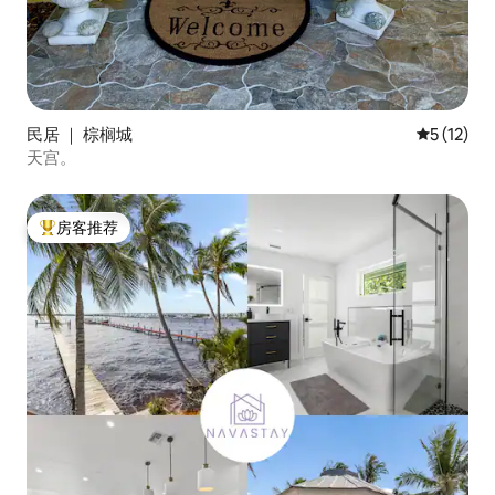
民居 ｜ 棕榈城
平均评分 5
5 (12)
天宫。
房客推荐
热门「房客推荐」