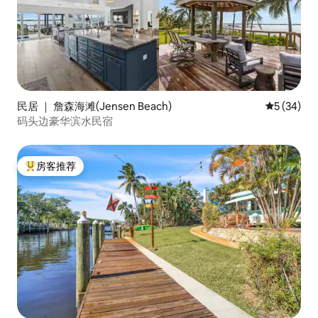
民居 ｜ 詹森海滩(Jensen Beach)
平均评分 5
5 (34)
码头边豪华滨水民宿
房客推荐
热门「房客推荐」