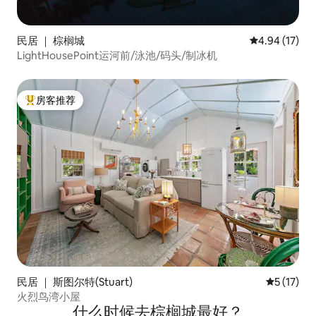
民居 ｜ 棕榈城
平均评分 4.9
4.94 (17)
LightHousePoint运河前/泳池/码头/制冰机
房客推荐
热门「房客推荐」
民居 ｜ 斯图尔特(Stuart)
平均评分 5
5 (17)
火烈鸟湾小屋
什么时候去棕榈城最好？