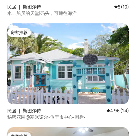
民居 ｜ 斯图尔特
平均评分 5
5 (10)
水上船员的天堂|码头，可通往海洋
房客推荐
房客推荐
民居 ｜ 斯图尔特
平均评分 4.96
4.96 (24)
秘密花园@塞米诺尔•位于市中心•围栏•