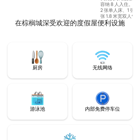
容纳 8 人入住。配备
2 张单人床、1 张 1
张 1.8 米宽双人
在棕榈城深受欢迎的度假屋便利设施
Stuart Fl的
屡获殊荣的餐厅、
活场所仅几分钟路程
/Jensen海滩
滨小镇」---《今日
者）。
厨房
无线网络
游泳池
内部免费停车位