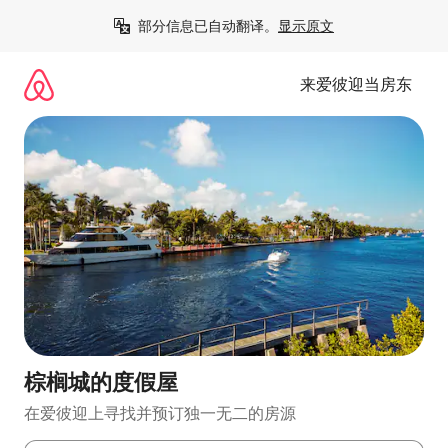
跳
部分信息已自动翻译。
显示原文
至
内
容
来爱彼迎当房东
棕榈城的度假屋
在爱彼迎上寻找并预订独一无二的房源