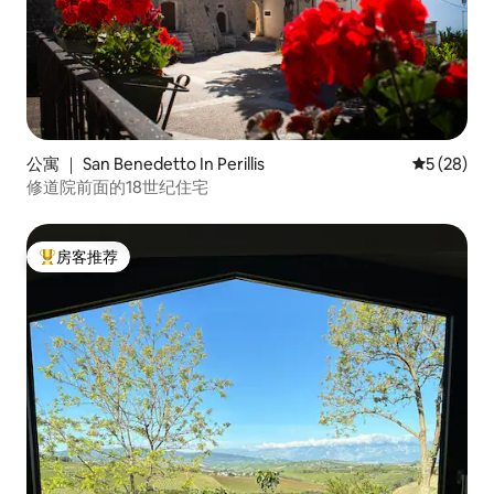
公寓 ｜ San Benedetto In Perillis
平均评分 5
5 (28)
修道院前面的18世纪住宅
房客推荐
热门「房客推荐」