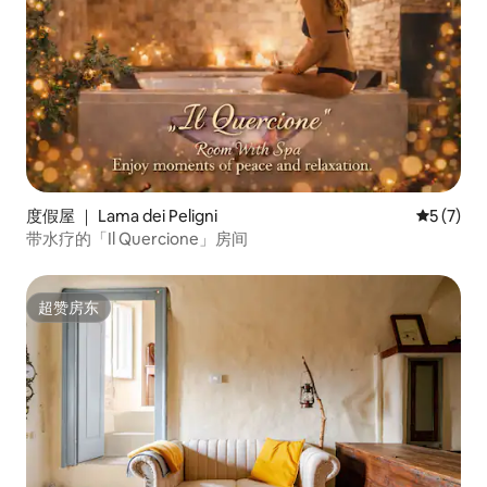
度假屋 ｜ Lama dei Peligni
平均评分 
5 (7)
带水疗的「Il Quercione」房间
超赞房东
超赞房东