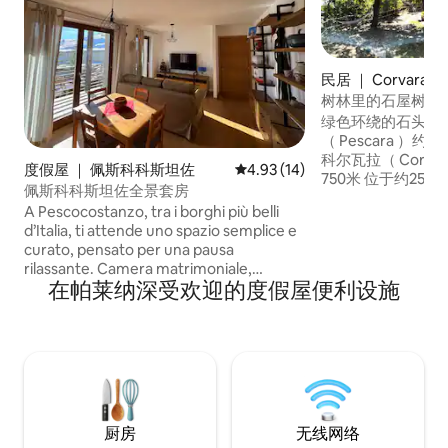
民居 ｜ Corvara
树林里的石屋树林
绿色环绕的石头和
（ Pescara ）
科尔瓦拉（ Corv
度假屋 ｜ 佩斯科科斯坦佐
平均评分 4.93 分（满分 5 分），
4.93 (14)
750米 位于约25000平方米的森林中心地
佩斯科科斯坦佐全景套房
带，完全可用 房
A Pescocostanzo, tra i borghi più belli
有大门 从房源出
d’Italia, ti attende uno spazio semplice e
放松散步 从科尔瓦拉（ Corvara ）出发，
curato, pensato per una pausa
您可以轻松抵达Rocca
rilassante. Camera matrimoniale,
Stefano di sess
在帕莱纳深受欢迎的度假屋便利设施
soggiorno con cucina completa, TV 55” e
公里洗衣公园30公
Wi-Fi, bagno con ampio box doccia e
terrazzo con vista panoramica. La zona è
tranquilla e immersa nel verde, a 2 minuti
dal centro. Garage e posto auto inclusi.
Roccaraso a 10 min, Rivisondoli a 5 min,
ciclopedonale a 2 min.
厨房
无线网络