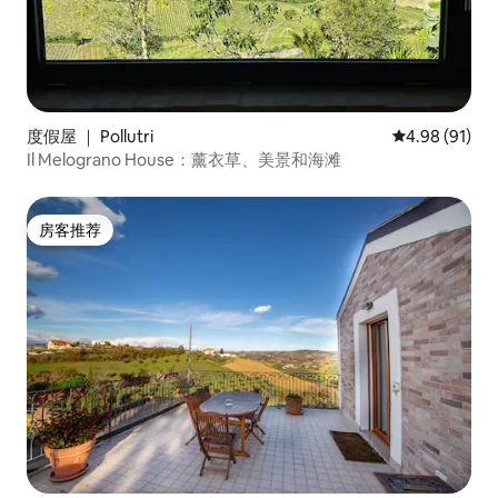
度假屋 ｜ Pollutri
平均评分 4.9
4.98 (91)
Il Melograno House：薰衣草、美景和海滩
房客推荐
房客推荐