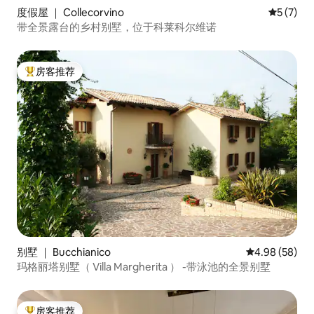
度假屋 ｜ Collecorvino
平均评分 
5 (7)
带全景露台的乡村别墅，位于科莱科尔维诺
房客推荐
热门「房客推荐」
别墅 ｜ Bucchianico
平均评分 4.98
4.98 (58)
玛格丽塔别墅（ Villa Margherita ） -带泳池的全景别墅
房客推荐