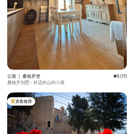
公寓 ｜ 桑格罗堡
平均评分 5
5 (11)
桑格罗别墅 - 舒适的山间小屋
房客推荐
热门「房客推荐」