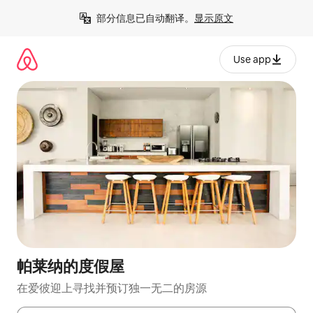
跳
部分信息已自动翻译。
显示原文
至
内
容
Use app
帕莱纳的度假屋
在爱彼迎上寻找并预订独一无二的房源