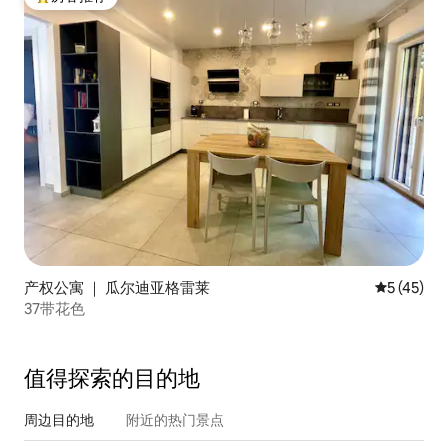
热门「房客推荐」
产权公寓 ｜ 瓜尔迪亚格雷莱
平均评分 5
5 (45)
37带花色
值得探索的目的地
周边目的地
附近的热门景点