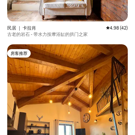
民居 ｜ 卡拉肖
平均评分 4.9
4.98 (42)
古老的岩石 - 带水力按摩浴缸的拱门之家
房客推荐
房客推荐