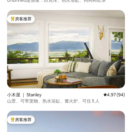
Unbrined度假屋：匹克球、热水浴缸、狗狗和欢乐
房客推荐
热门「房客推荐」
小木屋 ｜ Stanley
平均评分 4.97
4.97 (94)
山景、可带宠物、热水浴缸、篝火炉、可住 5 人
房客推荐
热门「房客推荐」