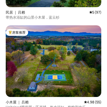
民居 ｜ 吕赖
平均评分 5
5 (97)
带热水浴缸的山景小木屋，蓝云杉
房客推荐
热门「房客推荐」
小木屋 ｜ 吕赖
平均评分 4.98
4.98 (55)