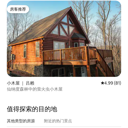
房客推荐
房客推荐
小木屋 ｜ 吕赖
平均评分 4.9
4.99 (81)
仙纳度森林中的萤火虫小木屋
值得探索的目的地
其他类型的房源
附近的热门景点