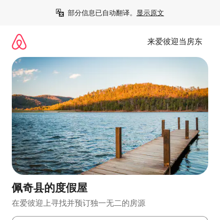
跳
部分信息已自动翻译。
显示原文
至
内
容
来爱彼迎当房东
佩奇县的度假屋
在爱彼迎上寻找并预订独一无二的房源