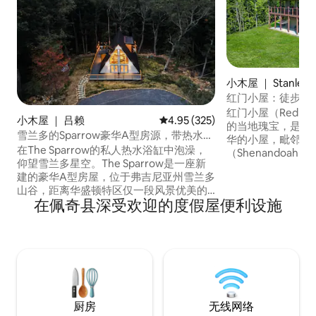
小木屋 ｜ Stanley
红门小屋：徒步进
红门小屋（Red Ga
小木屋 ｜ 吕赖
平均评分 4.95 分（满分 5 分），共
4.95 (325)
的当地瑰宝，是一
雪兰多的Sparrow豪华A型房源，带热水浴
华的小屋，毗邻仙
缸
在The Sparrow的私人热水浴缸中泡澡，
（Shenandoah Na
仰望雪兰多星空。The Sparrow是一座新
直接从小屋徒步前
建的豪华A型房屋，位于弗吉尼亚州雪兰多
（Appalachian T
山谷，距离华盛顿特区仅一段风景优美的
Meadows）和天际
在佩奇县深受欢迎的度假屋便利设施
车程。 这处非洲风格的度假屋设有两间卧
Drive）。在小
室、一间全功能厨房、一处舒适的壁炉、
设施，包括电动车
一个露台、一个配备高速无线网络的工作
台、摇椅、智能电视
空间、4K电视和一台PlayStation 5。 距离
英尺，夏季空气凉
卢雷洞穴（Luray Caverns）、天际线大道
晚还可以看到星星
（Skyline Drive）和谢南多厄国家公园
（Shenandoah National Park）仅几分钟
路程，附近有远足小径、酒庄和迷人的秋
厨房
无线网络
日落叶。