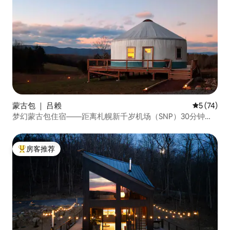
蒙古包 ｜ 吕赖
平均评分 5
5 (74)
梦幻蒙古包住宿——距离札幌新千岁机场（SNP）30分钟车
程！——山景——
房客推荐
热门「房客推荐」