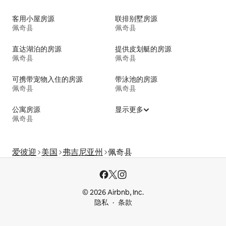
客用小屋房源
联排别墅房源
佩奇县
佩奇县
直达湖泊的房源
提供皮划艇的房源
佩奇县
佩奇县
可携带宠物入住的房源
带泳池的房源
佩奇县
佩奇县
公寓房源
显示更多
佩奇县
爱彼迎
美国
弗吉尼亚州
佩奇县
© 2026 Airbnb, Inc.
隐私
条款