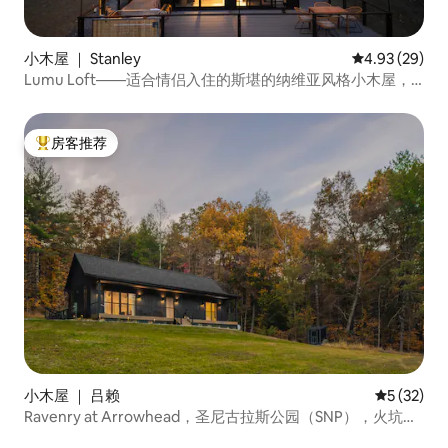
小木屋 ｜ Stanley
平均评分 4.93
4.93 (29)
Lumu Loft——适合情侣入住的斯堪的纳维亚风格小木屋，
带热水浴缸
房客推荐
热门「房客推荐」
小木屋 ｜ 吕赖
平均评分 5
5 (32)
Ravenry at Arrowhead，圣尼古拉斯公园（SNP），火坑，
湖泊