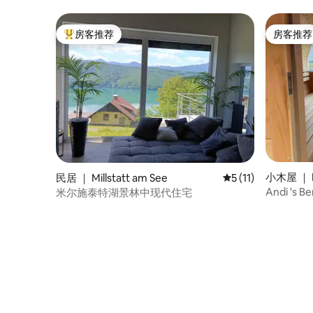
房客推荐
房客推荐
热门「房客推荐」
房客推荐
小木屋 ｜ K
民居 ｜ Millstatt am See
平均评分 5 分（满分
5 (11)
Andi 's B
米尔施泰特湖景林中现代住宅