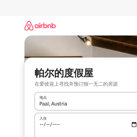
跳
至
内
容
帕尔的度假屋
在爱彼迎上寻找并预订独一无二的房源
地点
如有搜索结果，请使用上下方向键查看，或通过点
入住