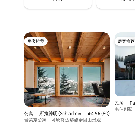
房客推荐
房客推荐
房客推荐
房客推荐
民居 ｜ Pa
韦伯别墅（C
公寓 ｜ 斯拉德明 (Schladmin
平均评分 4.96 分（满分
4.96 (80)
g)
普莱奈公寓，可欣赏达赫施泰因山景观