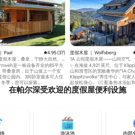
 5 分），共 17 条评价
 Paal
平均评分 4.95 分（满分 5 分），共 37 条评价
4.95 (37)
度假木屋 ｜ Wolfsberg
eh度假木屋，桑拿，宁静大自然。
1A 云间度假木屋——山间空气
达雪道
生
 Fernweh是一栋设备齐全的85平方
✨ 在海拔 4,921 英尺、位于 Klippit
，带桑拿房，位于山坡上一个安
山和滑雪区的宽敞奢华的“1A Chal
度假公园内。3间卧室最多可入住
Klippitzwolke”养生中心，与
索
起放松身心。 🧖‍♂️ 配备热水浴缸和红外线浴
在帕尔深受欢迎的度假屋便利设施
erg、Turracher Höhe和
室的玻璃门水疗区域 🛏️ 最多可入住
auern的雪道，或者去滑雪橇或雪鞋
客（3 间双人床客房、1 间配备
…… 也许您更喜欢夏季的步行、骑
发床的客房） 包括🧺 床单和毛巾 🎿 滑雪
d Bull Ring）
车就在不远处——可步行、滑雪
以去萨尔茨堡（Salsburg）、菲
往 ☀️ 可欣赏全景的宽敞露台——非常适合
llach）或克拉根福特
放松和烧烤
nfurt）城市旅游。
络
游泳池
内部