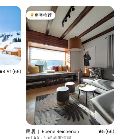
房客推荐
热门「房客推荐」
平均评分 4.91 分（满分 5 分），共 66 条评价
4.91 (66)
民居 ｜ Ebene Reichenau
平均评分 5 分（满分
5 (66)
reLAX - 时尚的度假屋