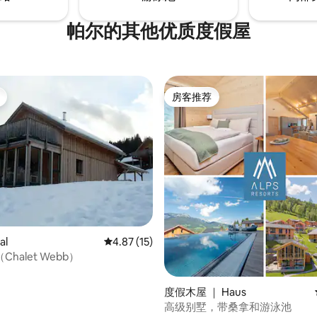
帕尔的其他优质度假屋
房客推荐
房客推荐
al
平均评分 4.87 分（满分 5 分），共 15 条评价
4.87 (15)
halet Webb）
 5 分），共 80 条评价
度假木屋 ｜ Haus
高级别墅，带桑拿和游泳池