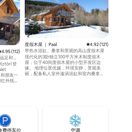
赏山景
Warme
卑斯山的奢华
赏全景山
室外热水
达山坡。 这座135平方米的度假木屋设有4
间卧室和
住。 距离雪道、滑雪缆车和村庄中心仅1公
里（3分
度假木屋 ｜ Paal
平均评分 4.92 分（满分
4.92 (121)
松树林，
带热水浴缸、桑拿和景观的高山度假木屋
平均评分 4.95 分（满分 5 分），共 112 条评价
4.95 (112)
合滑雪、
现代化的3卧独立100平方米木制度假木
松。
、远足和养
屋，位于40间度假木屋的小型开发区边
ztörl 登
缘。 地理位置优越，环境安静，景观美
et
丽，配备私人室外漩涡浴缸和室内桑拿
家人和朋友一
房。 步行即可抵达村庄、风景如画的夏季
沐浴湖和火车站。 靠近Kreischberg、
 10 位房
Turracher Höhe、Obertauern、
双层床和沙
Katschberg和
缆
Großeck/Speiereck/Mauterndorf滑雪胜
或驾车前
地，非常适合各种技能的滑雪者和步行
者。 全年都很完美！
免费停车位
空调