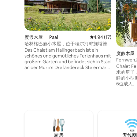
度假木屋 ｜ Paal
平均评分 4.94 分（满分
4.94 (17)
哈林格巴赫小木屋，位于穆尔河畔施塔德
尔
Das Chalet am Hallingerbach ist ein
度假木屋 ｜
schönes und gemütliches Ferienhaus mit
Fernw
großem Garten und befindet sich in Stadl
10分钟到
Chalet
an der Mur im Dreiländereck Steiermark/
米的房子
Salzburg/ Kärnten in der Nähe der
静的小型
Skigebiete Kreischberg und Turracher
6位成人。 冬季，您可以探
Höhe.
Kreischb
Obert
徒步旅行
自行车、游泳…… 红牛环（Re
不远，您可
拉赫（Vi
（Klage
厨房
无线网