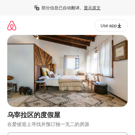
跳
部分信息已自动翻译。
显示原文
至
内
容
Use app
乌宰拉区的度假屋
在爱彼迎上寻找并预订独一无二的房源