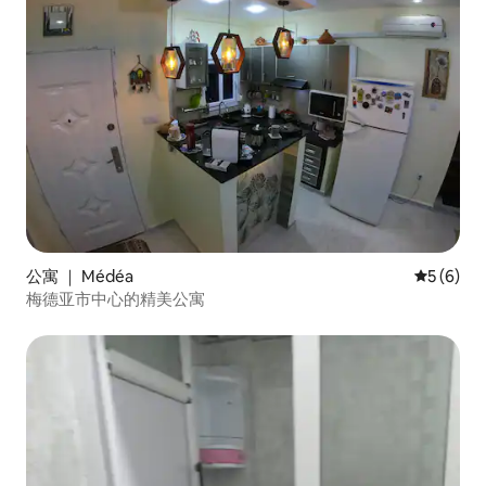
公寓 ｜ Médéa
平均评分 
5 (6)
梅德亚市中心的精美公寓