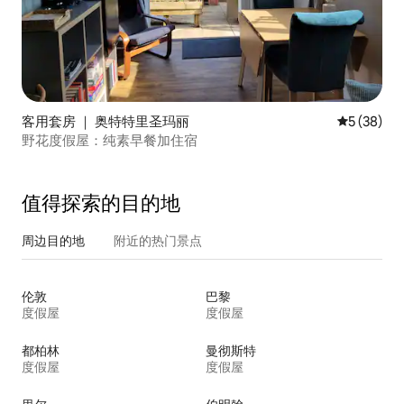
客用套房 ｜ 奥特特里圣玛丽
平均评分 5
5 (38)
野花度假屋：纯素早餐加住宿
值得探索的目的地
周边目的地
附近的热门景点
伦敦
巴黎
度假屋
度假屋
都柏林
曼彻斯特
度假屋
度假屋