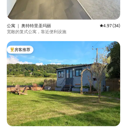
公寓 ｜ 奥特特里圣玛丽
平均评分 4.97
4.97 (34)
宽敞的复式公寓，靠近便利设施
房客推荐
热门「房客推荐」