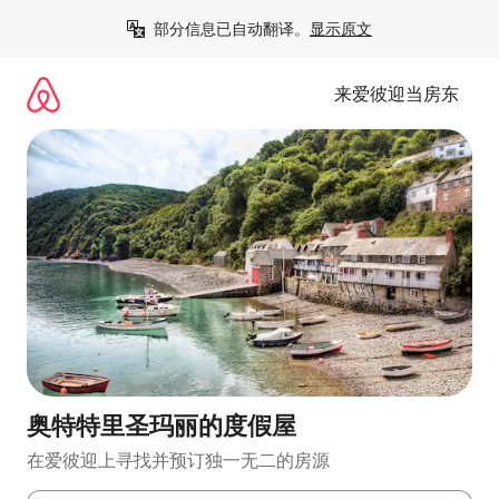
跳
部分信息已自动翻译。
显示原文
至
内
容
来爱彼迎当房东
奥特特里圣玛丽的度假屋
在爱彼迎上寻找并预订独一无二的房源