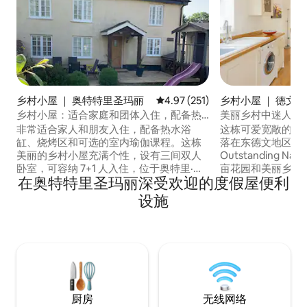
乡村小屋 ｜ 奥特特里圣玛丽
平均评分 4.97 分（满分 5 分），共
4.97 (251)
乡村小屋 ｜ 德文
乡村小屋：适合家庭和团体入住，配备热
美丽乡村中迷人舒
水浴缸
非常适合家人和朋友入住，配备热水浴
这栋可爱宽敞的小
缸、烧烤区和可选的室内瑜伽课程。这栋
落在东德文地区（East 
美丽的乡村小屋充满个性，设有三间双人
Outstanding Na
卧室，可容纳 7+1 人入住，位于奥特里·圣
亩花园和美丽乡村中。 这里是步
在奥特特里圣玛丽深受欢迎的度假屋便利
玛丽（Ottery St Mary）附近。 优点包
行车、旅游、购物
括：燃木炉、带儿童游乐屋和烧烤的私人
地……还可以在原木火
设施
花园、可停放3辆汽车的停车场。 如果您想
20分钟即可抵达
探索这个国家的这片美丽地区，这里的地
海岸的西德茅斯仅
理位置绝佳。 前往埃克塞特20分钟，机场
Filcombe住几
12分钟，西点15分钟，以及20分钟内的一
爽，并渴望再次入
系列沼泽和海滩。
厨房
无线网络