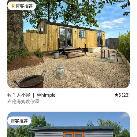
房客推荐
热门「房客推荐」
牧羊人小屋 ｜ Whimple
平均评分 5
5 (23)
布伦海姆度假屋
房客推荐
房客推荐