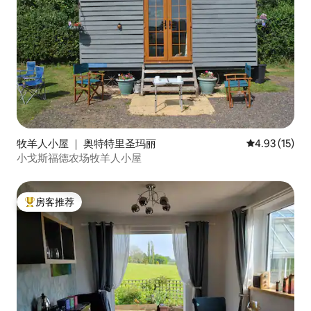
牧羊人小屋 ｜ 奥特特里圣玛丽
平均评分 4.9
4.93 (15)
小戈斯福德农场牧羊人小屋
房客推荐
热门「房客推荐」