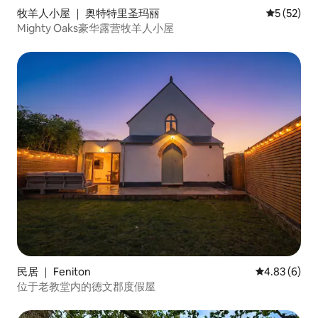
牧羊人小屋 ｜ 奥特特里圣玛丽
平均评分 5
5 (52)
Mighty Oaks豪华露营牧羊人小屋
民居 ｜ Feniton
平均评分 4.8
4.83 (6)
位于老教堂内的德文郡度假屋