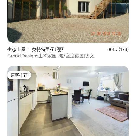
生态土屋 ｜ 奥特特里圣玛丽
平均评分 4.7
4.7 (178)
Grand Designs生态家园| 3卧室度假屋|德文
房客推荐
房客推荐