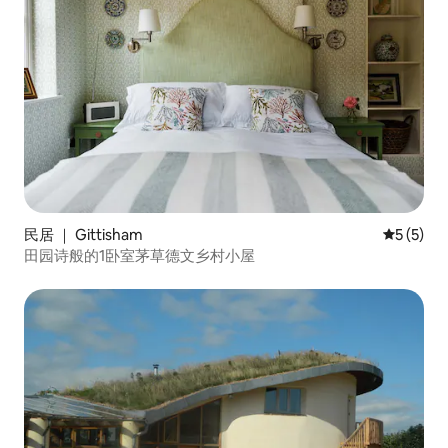
民居 ｜ Gittisham
平均评分 
5 (5)
田园诗般的1卧室茅草德文乡村小屋