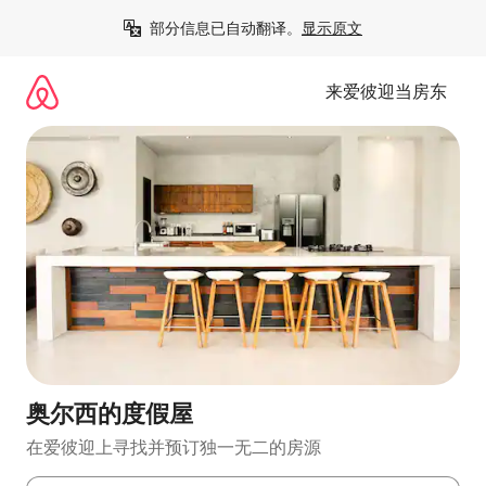
跳
部分信息已自动翻译。
显示原文
至
内
容
来爱彼迎当房东
奥尔西的度假屋
在爱彼迎上寻找并预订独一无二的房源