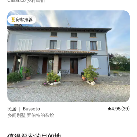
Casatico 乡村民宿
房客推荐
热门「房客推荐」
民居 ｜ Busseto
平均评分 4.95
4.95 (39)
乡间别墅 罗伯特的杂烩
值得探索的目的地