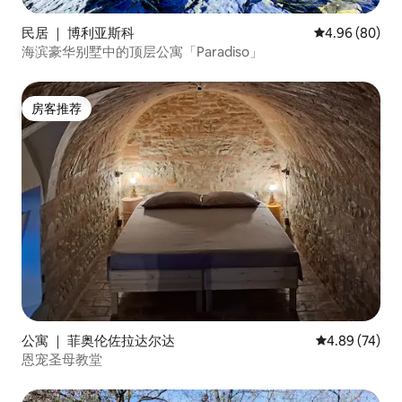
民居 ｜ 博利亚斯科
平均评分 4.96
4.96 (80)
海滨豪华别墅中的顶层公寓「Paradiso」
房客推荐
房客推荐
公寓 ｜ 菲奥伦佐拉达尔达
平均评分 4.89
4.89 (74)
恩宠圣母教堂