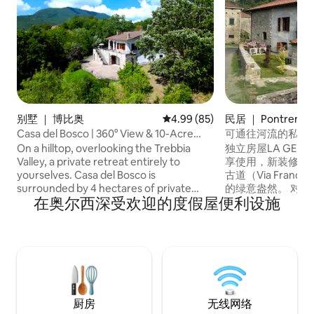
别墅 ｜ 博比奥
平均评分 4.99 分（满分 5 分），
4.99 (85)
民居 ｜ Pontremol
Casa del Bosco | 360° View & 10-Acre
可通往河流的私人
Park
On a hilltop, overlooking the Trebbia
独立房屋LA GEMM
Valley, a private retreat entirely to
享使用，新装修，
yourselves. Casa del Bosco is
古道（Via Fran
surrounded by 4 hectares of private
的绿意盎然。 对
在奥尔西深受欢迎的度假屋便利设施
land, with woods and centuries-old
大自然的人来说，
trees, and features a panoramic terrace
以从花园进入河流
overlooking Bobbio, voted Italy’s Most
番，尽享清爽。 距离P
Beautiful Village in 2019. Here, the only
车程，这是一座拥
sounds are the wind through the trees
动的小镇。 距离大
and birdsong. The perfect place to slow
down, reconnect with silence, or work
remotely immersed in nature.
厨房
无线网络