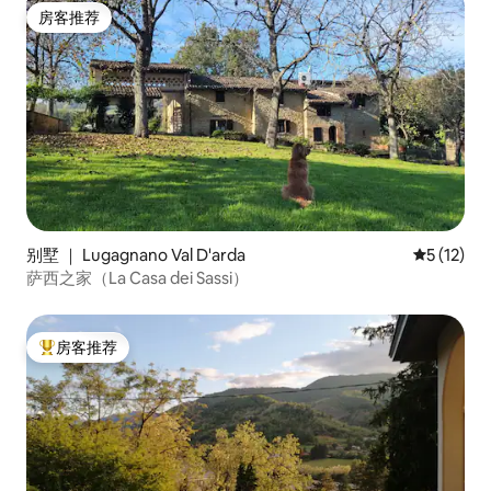
房客推荐
房客推荐
别墅 ｜ Lugagnano Val D'arda
平均评分 5
5 (12)
萨西之家（La Casa dei Sassi）
房客推荐
热门「房客推荐」