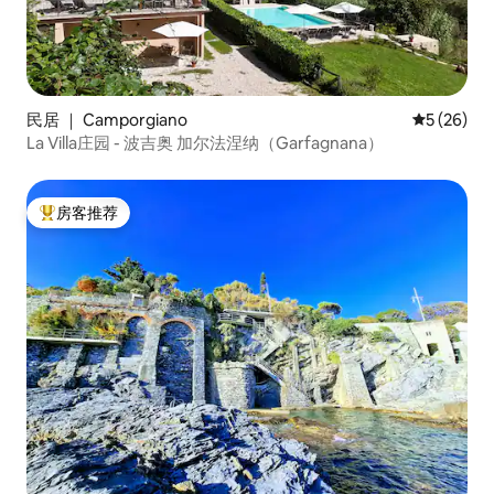
民居 ｜ Camporgiano
平均评分 5
5 (26)
La Villa庄园 - 波吉奥 加尔法涅纳（Garfagnana）
房客推荐
热门「房客推荐」