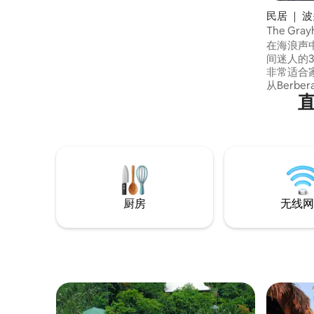
民居 ｜ 
The Gra
室，3 个
在海浪声
间迷人的
非常适合
从Berbe
只前往房
莱拉港）乘
离Muelle
程，2家大
市场、Jol
即可抵达
厨房
无线网