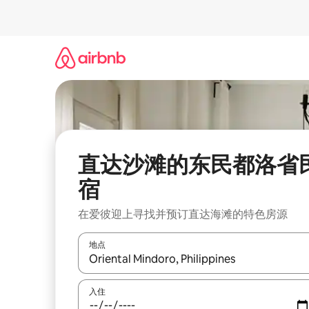
跳
至
内
容
直达沙滩的东民都洛省
宿
在爱彼迎上寻找并预订直达海滩的特色房源
地点
如有搜索结果，请使用上下方向键查看，或通过点
入住