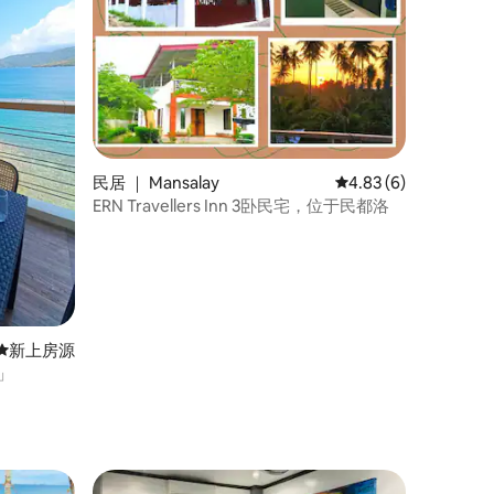
民居 ｜ Mansalay
平均评分 4.83 分（满
4.83 (6)
ERN Travellers Inn 3卧民宅，位于民都洛
新房源
新上房源
源」