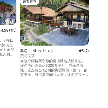
房客推荐
超赞房
房客推荐
超赞房
Da Arre
在这个宽
恼。 海滨房源和大型游泳池，您可以在这
里享受家
会。 配备无线网络和所有房屋便利设施。
烹饪、烧烤
平均评分 4.99 分（满分 5 分），共 115 条评价
4.99 (115)
OK、沙
（提供收
，设有私
供收费班车服务。 
的海湾之
边农场和
a）的壮丽景
客房 ｜ Abra de Ilog
平均评分 5 分（满
5 (7)
荒岛民宿
 -从
在这个独特而宁静的度假胜地放松身心。
们可以协助您
雄伟的山脉高达6000多英尺，前面是海
滩，这座相当3公顷的房源两侧（荒岛）都
on将24
有泉水，有很多空间和风景，让您度过一
个轻松的假期。 当地小村庄乌达洛（
Udalo ）位于阿布拉德伊洛格港（ Port of
Abra de Ilog ）和加莱拉港（ Puerto
Galera ）度假胜地之间，沿着海滩步行5分
钟即可到达。 .