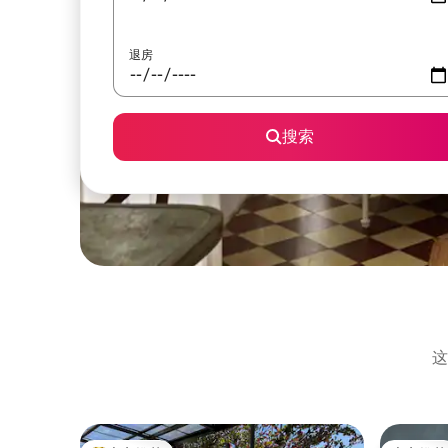
退房
搜索
这