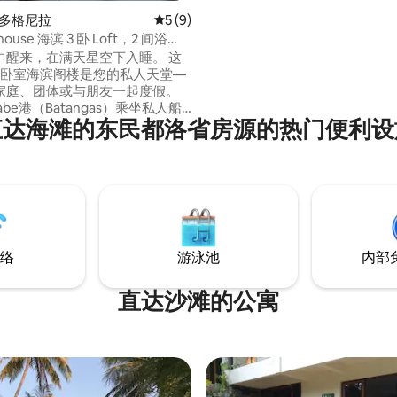
波多格尼拉
平均评分 5 分（满分 5 分），共 9 条评价
5 (9)
yhouse 海滨 3 卧 Loft，2 间浴
卫生间
中醒来，在满天星空下入睡。 这
3卧室海滨阁楼是您的私人天堂—
家庭、团体或与朋友一起度假。
rabe港（Batangas）乘坐私人船
直达海滩的东民都洛省房源的热门便利设
源前方30分钟 从巴拉特罗港（加
坐嘟嘟车20分钟即可抵达。 距
港（Puerto Galera）15分钟路
型杂货店（Candava、HL）、菜
libee、自动取款机、药店 25分钟
白色海滩。
络
游泳池
内部
直达沙滩的公寓