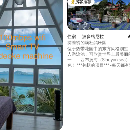
房客推荐
热门「房客推荐」
住宿 ｜ 波多格尼拉
绣缠绣的簕杜鹃庄园
位于热带花园中的东方风格别墅
人游泳池，可欣赏世界上最美丽
一——西布扬海（Sibuyan se
5 分），共 28 条评价
色！ ***包括的项目*** -每天都有私人厨
师，可按需准备膳食（不含食材）
Muelle码头到Le Manoir，我
安排接送服务 -独一无二的体验！！！ 如有
任何其他要求，我们的杂物工Rex
小时为您提供帮助。