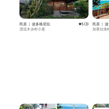
民居 ｜ 波多格尼拉
平均评分 5 分（满分
5 (3)
民居 ｜ 
漂流木乡村小屋
加莱拉港Ka