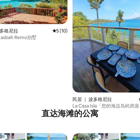
 5 分），共 3 条评价
波多格尼拉
平均评分 5 分（满分 5 分），共 10 条评价
5 (10)
sbah Remo别墅
民居 ｜ 波多格尼拉
La Casa Isla「您的海边岛屿房
直达海滩的公寓