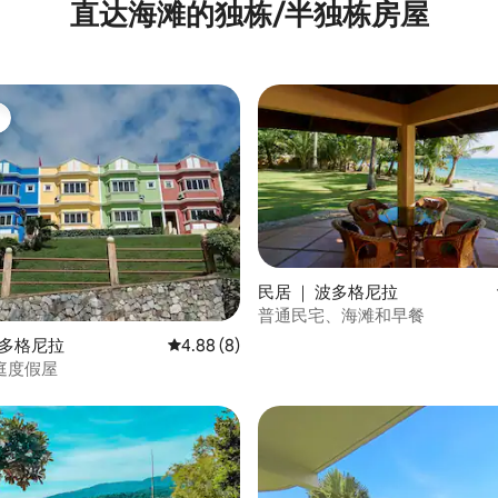
直达海滩的独栋/半独栋房屋
民居 ｜ 波多格尼拉
普通民宅、海滩和早餐
波多格尼拉
平均评分 4.88 分（满分 5 分），共 8 条评价
4.88 (8)
庭度假屋