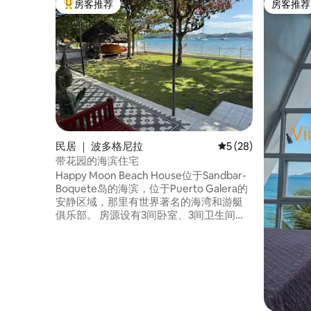
房客推荐
房客推荐
热门「房客推荐」
房客推荐
民居 ｜ 波多格尼拉
平均评分 5 分（满分 
5 (28)
带花园的海滨住宅
Happy Moon Beach House位于Sandbar-
Boquete岛的海滨，位于Puerto Galera的
安静区域，那里有世界著名的海湾和游艇
俱乐部。 房源设有3间卧室、3间卫生间、
户外厕所和淋浴间、桌球桌、全功能厨
房、室内和室外用餐区、前廊座椅、烧烤
架和Starlink无线网络。 我们提供免费使用
我们的2艘皮划艇。 您可以租水上摩托艇和
香蕉船，也可以预订隔壁的岛上游览。 旁
边有一家潜水商店，附近有很棒的餐厅。