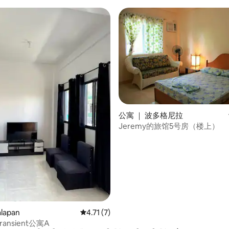
公寓 ｜ 波多格尼拉
Jeremy的旅馆5号房（楼上）
lapan
平均评分 4.71 分（满分 5 分），共 7 条评价
4.71 (7)
Transient公寓A