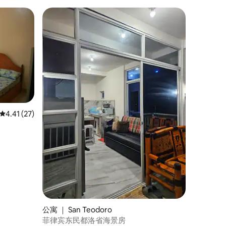
平均评分 4.41 分（满分 5 分），共 27 条评价
4.41 (27)
公寓 ｜ San Teodoro
菲律宾东民都洛省海景房