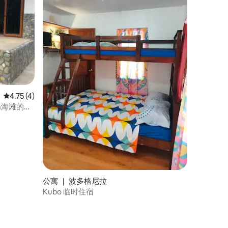
平均评分 4.75 分（满分 5 分），共 4 条评价
4.75 (4)
uan海滩的日
公寓 ｜ 波多格尼拉
Kubo 临时住宿