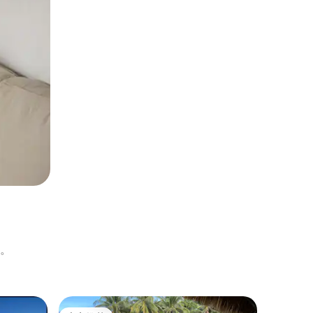
。
民居 ｜ Abr