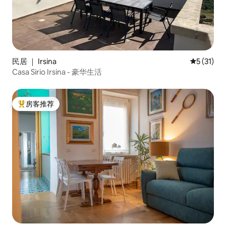
民居 ｜ Irsina
平均评分 5
5 (31)
Casa Sirio Irsina - 豪华生活
房客推荐
热门「房客推荐」