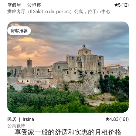
度假屋 ｜ 波坦察
平均评分 5
5 (12)
拱廊客厅（Il Salotto dei portici）公寓，位于市中心
房客推荐
房客推荐
民居 ｜ Irsina
平均评分 4.83
4.83 (161)
公寓很棒
享受家一般的舒适和实惠的月租价格