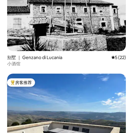
别墅 ｜ Genzano di Lucania
平均评分 5
5 (22)
小酒馆
房客推荐
热门「房客推荐」