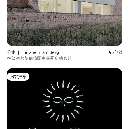
公寓 ｜ Herxheim am Berg
平均评分 5
5 (72)
在普法尔茨葡萄园中享受您的假期
房客推荐
房客推荐