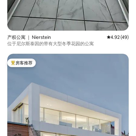
产权公寓 ｜ Nierstein
平均评分 4.9
4.92 (49)
位于尼尔斯泰因的带有大型冬季花园的公寓
房客推荐
热门「房客推荐」