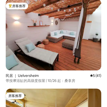
房客推荐
热门「房客推荐」
民居 ｜ Uelversheim
平均评分 5
5 (41)
带按摩浴缸的高级度假屋 | 10/26 起：桑拿房
房客推荐
房客推荐