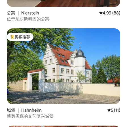
公寓 ｜ Nierstein
平均评分 4.99
4.99 (88)
位于尼尔斯泰因的公寓
房客推荐
热门「房客推荐」
城堡 ｜ Hahnheim
平均评分 5
5 (11)
莱茵黑森的文艺复兴城堡