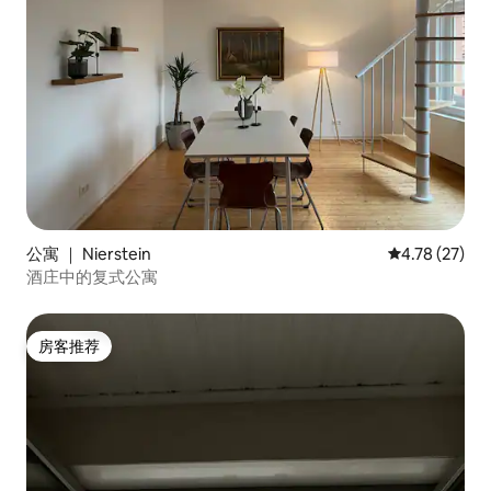
公寓 ｜ Nierstein
平均评分 4.7
4.78 (27)
酒庄中的复式公寓
房客推荐
房客推荐