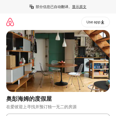
跳
部分信息已自动翻译。
显示原文
至
内
容
Use app
奥彭海姆的度假屋
在爱彼迎上寻找并预订独一无二的房源