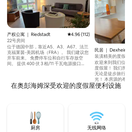
产权公寓 ｜ Riedstadt
平均评分 4.96 分（满分 5 分），共
4.96 (112)
22号房间
位于德国中部，靠近A5、A3、A67、法兰
民居 ｜ Dexheim
克福莱茵-美因机场（FRA）。 我们建议您
装潢精美的度假木
开车前来。 免费停车位和自行车存放空
欢迎来到我们位于“
间。 提供 400 伏 3 相/11 千瓦电源接口
度假屋！ 我们所
（CCE 5 针）和 Wallbox 11 千瓦/2 型电动
无论是徒步旅行、
汽车充电插头。 可乘坐公共交通工具（巴
光！ 本房源的布置旨在让有（或没有）孩
士）抵达房源。 位于宁静的乡村位置，靠
在奥彭海姆深受欢迎的度假屋便利设施
子的家庭都能在这
近法兰克福/美茵河、达姆施塔特、美因
近就有自行车道和
茨、威斯巴登、吕瑟尔斯海姆、奥彭海
身就有很多值得游
姆、Kühkopf、里德湖、莱茵黑森、贝格
化、历史、市政厅
施特拉塞、莱茵高、纳赫、普法尔茨等葡
姆、尼尔斯泰因、
萄酒产区。
德堡也同样如此——
不向装修工人出租
厨房
无线网络