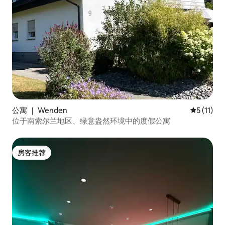
公寓 ｜ Wenden
平均评分 5
5 (11)
位于南索尔兰地区、绿意盎然环境中的度假公寓
房客推荐
房客推荐