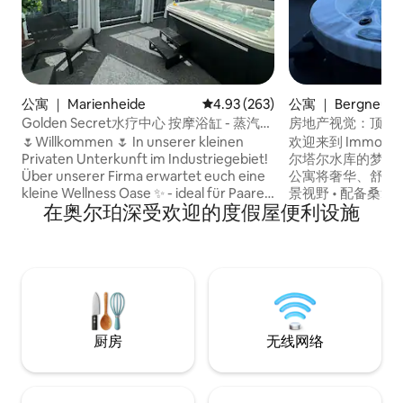
公寓 ｜ Marienheide
平均评分 4.93 分（满分 5 分），共
4.93 (263)
公寓 ｜ Bergneust
Golden Secret水疗中心 按摩浴缸 - 蒸汽桑
房地产视觉：顶层
拿
缸
🌷Willkommen 🌷 In unserer kleinen
欢迎来到 Immo-V
Privaten Unterkunft im Industriegebiet!
尔塔尔水库的梦幻
Über unserer Firma erwartet euch eine
公寓将奢华、舒适与自
kleine Wellness Oase ✨ - ideal für Paare,
景视野 • 配备桑拿
在奥尔珀深受欢迎的度假屋便利设施
die Entspannung suchen. Der Jacuzzi ist
代化设施 • 带按摩
exklusiv für euch. Genießt die
电视 • 2 间卧室，
Dampfsauna und entspannte Abende
床 • 睡眠面积较大
mit Netflix.🍿 Übrigens: Es gibt noch eine
房，配备全自动咖啡
zweite, identische Unterkunft mit dem
道和体验大自然 •
gleichen Wellness-Erlebnis. 🤍.
厨房
无线网络