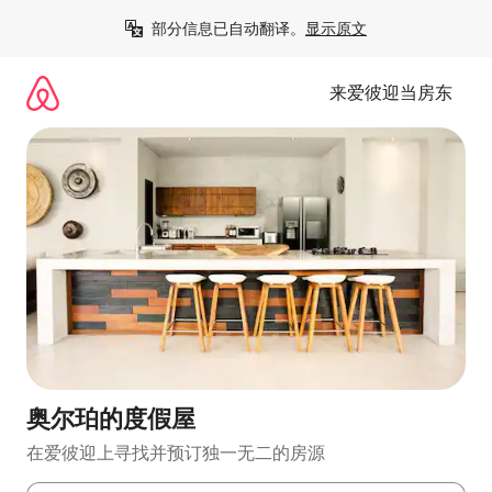
跳
部分信息已自动翻译。
显示原文
至
内
容
来爱彼迎当房东
奥尔珀的度假屋
在爱彼迎上寻找并预订独一无二的房源