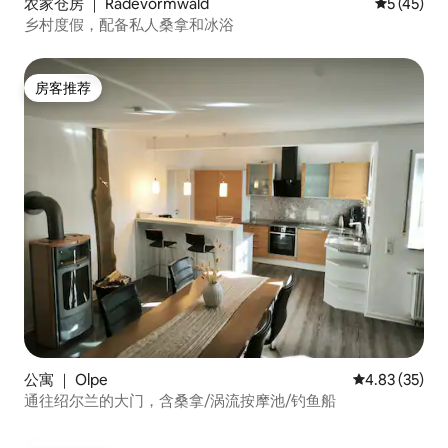
农家仓房 ｜ Radevormwald
平均评分 5
5 (45)
乡村度假，配备私人桑拿和冰浴
房客推荐
房客推荐
公寓 ｜ Olpe
平均评分 4.8
4.83 (35)
通往绍尔兰的大门，含桑拿/涡流按摩池/钓鱼船