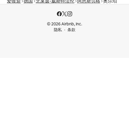
爱彼迎
德国
北莱茵-威斯特法伦
阿恩斯贝格
奥尔珀
© 2026 Airbnb, Inc.
隐私
条款