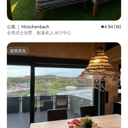
公寓 ｜ Müschenbach
平均评分 4.9
4.94 (16)
全黑武士别墅，配备私人水疗中心
超赞房东
超赞房东