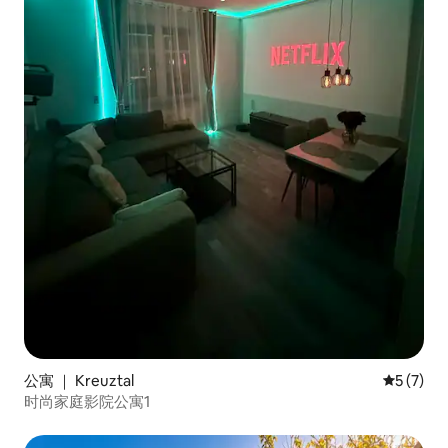
公寓 ｜ Kreuztal
平均评分 
5 (7)
时尚家庭影院公寓1