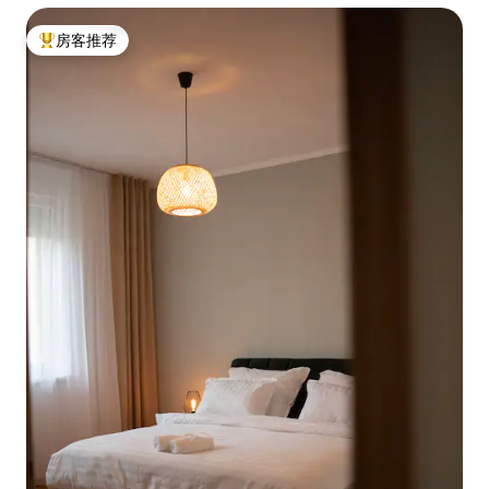
房客推荐
热门「房客推荐」