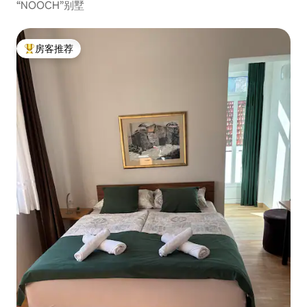
“NOOCH”别墅
房客推荐
热门「房客推荐」