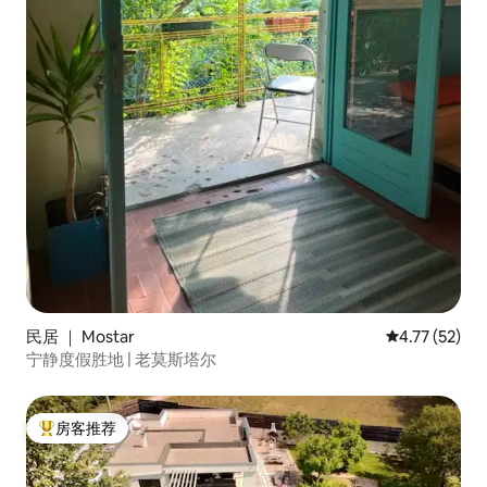
民居 ｜ Mostar
平均评分 4.7
4.77 (52)
宁静度假胜地 | 老莫斯塔尔
房客推荐
热门「房客推荐」