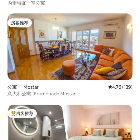
内雷特瓦一室公寓
房客推荐
房客推荐
公寓 ｜ Mostar
平均评分 4.76
4.76 (139)
意大利公寓- Promenade Mostar
房客推荐
热门「房客推荐」