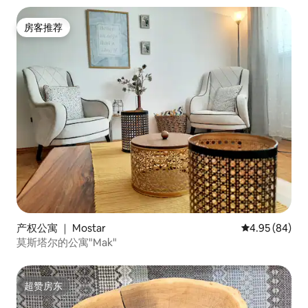
房客推荐
房客推荐
产权公寓 ｜ Mostar
平均评分 4.95
4.95 (84)
莫斯塔尔的公寓"Mak"
超赞房东
超赞房东