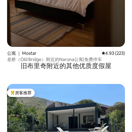
公寓 ｜ Mostar
平均评分 4.93
4.93 (223)
老桥（Old Bridge）附近的Narona公寓|免费停车
旧布里奇附近的其他优质度假屋
房客推荐
热门「房客推荐」