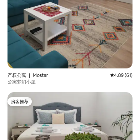
产权公寓 ｜ Mostar
平均评分 4.8
4.89 (61)
公寓梦幻小屋
房客推荐
房客推荐