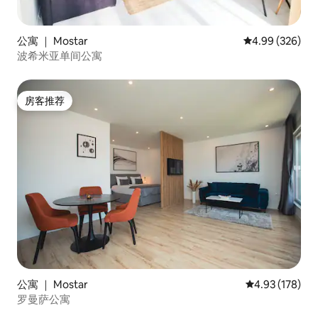
公寓 ｜ Mostar
平均评分 4.99
4.99 (326)
波希米亚单间公寓
房客推荐
房客推荐
公寓 ｜ Mostar
平均评分 4.93
4.93 (178)
罗曼萨公寓