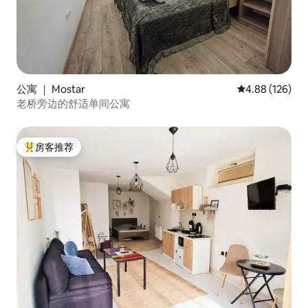
公寓 ｜ Mostar
平均评分 4.88
4.88 (126)
老桥旁边的舒适单间公寓
房客推荐
热门「房客推荐」