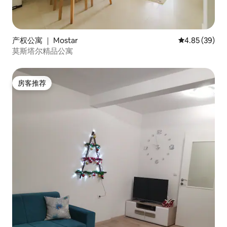
产权公寓 ｜ Mostar
平均评分 4.85
4.85 (39)
莫斯塔尔精品公寓
房客推荐
房客推荐