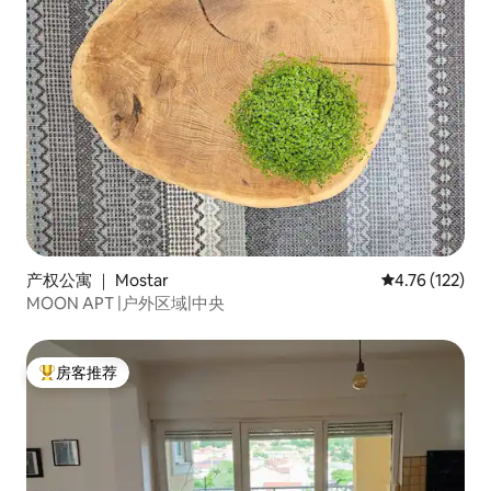
产权公寓 ｜ Mostar
平均评分 4.76
4.76 (122)
MOON APT |户外区域|中央
房客推荐
热门「房客推荐」