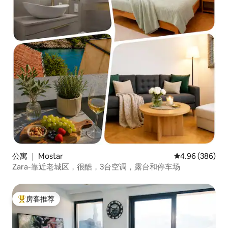
公寓 ｜ Mostar
平均评分 4.96
4.96 (386)
Zara-靠近老城区，很酷，3台空调，露台和停车场
房客推荐
热门「房客推荐」