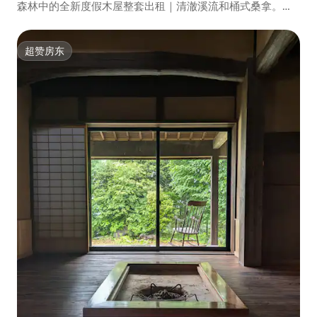
森林中的全新度假木屋整套出租｜清澈溪流和桶式桑拿。距
离郡上八幡和下呂温泉不到 30 分钟车程！
超赞房东
超赞房东