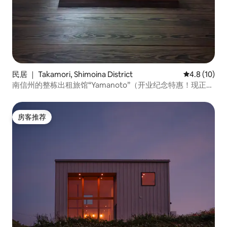
民居 ｜ Takamori, Shimoina District
平均评分 4.8
4.8 (10)
南信州的整栋出租旅馆“Yamanoto”（开业纪念特惠！现正以
七折价格刊登）
房客推荐
房客推荐