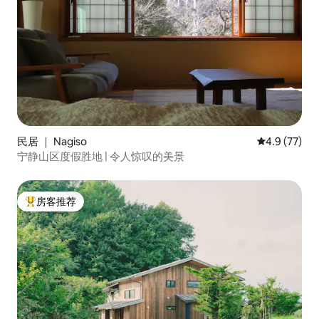
民居 ｜ Nagiso
平均评分 4.9
4.9 (77)
宁静山区度假胜地 | 令人惊叹的美景
房客推荐
热门「房客推荐」