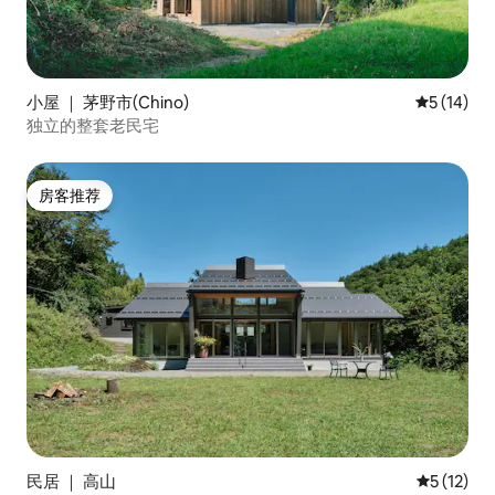
小屋 ｜ 茅野市(Chino)
平均评分 5
5 (14)
独立的整套老民宅
房客推荐
房客推荐
民居 ｜ 高山
平均评分 5
5 (12)