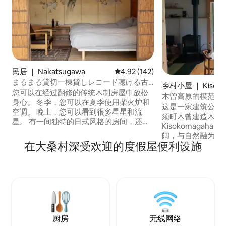
民居 ｜ Nakatsugawa
平均评分 4.92 分（满分 5 分），共
4.92 (142)
まるまる貸切一棟貸しレコード聴ける古
乡村小屋 ｜ Kiso
民家/寝室2部屋/最大4名/中津川市付知町/
您可以在经过翻修的传统木制房屋中放松
木曽高原的模范民
妻籠、下呂車30分
身心。 冬季，您可以在夏季使用柴火炉和
空 吊床
这是一家建筑公司
空调。 晚上，您可以看到很多星星和流
须町木曾建造木屋
星。 有一间独特的日式风格的房间，还有
Kisokomagah
一些地方，我在生活中设计了一个名为
阔，与自然融为一
「和」的空间，并用季节性花卉树装饰。
在大桑村深受欢迎的度假屋便利设施
海。海拔约 900 
如果您愿意，我每天早上都会给您带来热
柱、木地板和木梁
早餐。 您可以使用厨房做饭。 提供烹饪用
天由燃木炉和太阳
具和基本调味品（油、盐、胡椒）。 在花
怎么样？ 房源所
园里享用烧烤（烧烤架、木炭、租金1,500
一家由建筑公司经
日元） 如果您想品尝正宗的日式美食，可
那里享用午餐。 
以提供接送服务。 我也会为您预订住宿。
因此您可以使用它
我们可以向您介绍素食餐厅。 此外，如果
等。请在大自然的环抱中
您在Nakasendo步道上，您也可以在
厨房
无线网络
时填写所有人的联系信息。 