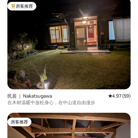
房客推荐
热门「房客推荐」
民居 ｜ Nakatsugawa
平均评分 4.97
4.97 (59)
在木材温暖中放松身心，在中山道自由漫步
房客推荐
房客推荐