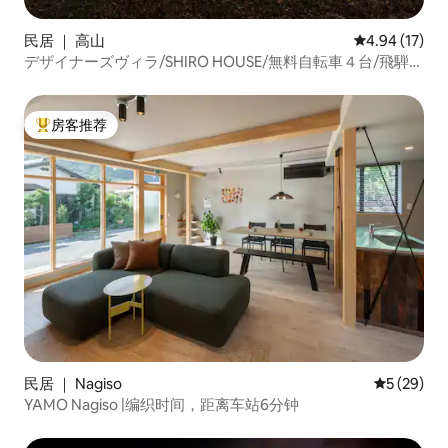
民居 ｜ 高山
平均评分 4.9
4.94 (17)
デザイナーズヴィラ/SHIRO HOUSE/無料自転車４台/飛騨高
山/奥飛騨/上高地/平湯
房客推荐
热门「房客推荐」
民居 ｜ Nagiso
平均评分 5
5 (29)
YAMO Nagiso |编织时间，距离车站6分钟