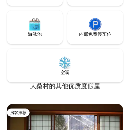
Tsumago接送。请告知我们 这栋房子建于
的法令，对于 2026
60年前。 用山上砍下来的木头建造。 我们
的住宿，我们将收取
用环保的Benjamin Moore公司粉刷了它。
住宿税；对于 2029
整栋房子的地板铺满了柏木地板。 客房内
的住宿，我们将收取
使用Osmo天然油漆。 墙壁由工匠完成
住宿税。
游泳池
内部免费停车位
空调
大桑村的其他优质度假屋
房客推荐
房客推荐