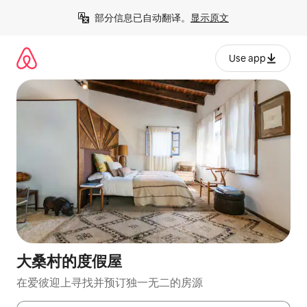
跳
部分信息已自动翻译。
显示原文
至
内
容
Use app
大桑村的度假屋
在爱彼迎上寻找并预订独一无二的房源