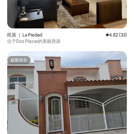
民居 ｜ La Piedad
平均评分 4.8
4.82 (33)
位于Dos Plazas的美丽房源
超赞房东
超赞房东