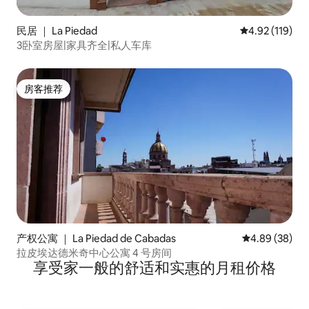
民居 ｜ La Piedad
平均评分 4.92
4.92 (119)
3卧室房屋|家具齐全|私人车库
房客推荐
房客推荐
产权公寓 ｜ La Piedad de Cabadas
平均评分 4.89
4.89 (38)
拉皮埃达德米奇中心公寓 4 号房间
享受家一般的舒适和实惠的月租价格