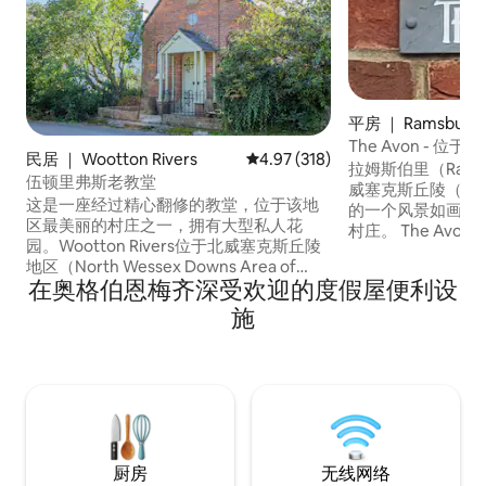
平房 ｜ Ramsbury
The Avon - 
民居 ｜ Wootton Rivers
平均评分 4.97 分（满分 5 分），共
4.97 (318)
寓
拉姆斯伯里（Ram
伍顿里弗斯老教堂
威塞克斯丘陵（North
这是一座经过精心翻修的教堂，位于该地
的一个风景如画的威尔
区最美丽的村庄之一，拥有大型私人花
村庄。 The Avon是一间独立的底层度假木
园。Wootton Rivers位于北威塞克斯丘陵
屋，位于前Crown 
地区（North Wessex Downs Area of
这里有免费停车场
在奥格伯恩梅齐深受欢迎的度假屋便利设
Outstanding Natural beauty），沿着肯
台，还可以进入花园。 欢迎携带
内特和埃文运河（Kennet & Avon
良好的狗；我们只
施
Canal）、里奇韦（Ridgeway）和萨弗纳
床。 步行即可抵达The Bell酒吧和餐厅、
克森林（Savernake Forest）漫步，风景
邮局、风景优美的
优美。村里有一家16世纪的茅草屋顶酒
Ramsbury Brewery 
吧，非常靠近教堂。我们还位于国家自行
车网络4号线上，靠近马尔伯勒
（Marlborough）的Stein's和Dan's等非常
棒的餐厅。
厨房
无线网络