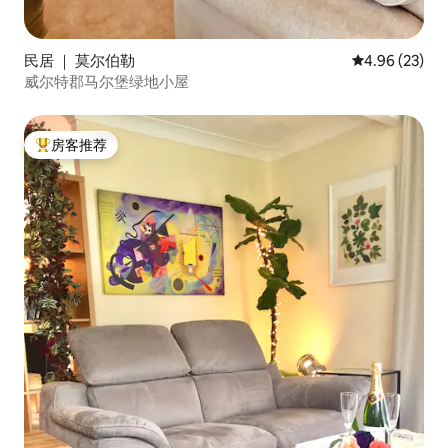
民居 ｜ 莫尔伯勒
平均评分 4.96
4.96 (23)
威尔特郡马尔堡绿地小屋
房客推荐
热门「房客推荐」