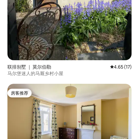
联排别墅 ｜ 莫尔伯勒
平均评分 4.6
4.65 (17)
马尔堡迷人的马厩乡村小屋
房客推荐
房客推荐