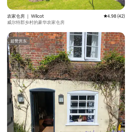
农家仓房 ｜ Wilcot
平均评分 4.9
4.98 (42)
威尔特郡乡村的豪华农家仓房
超赞房东
超赞房东