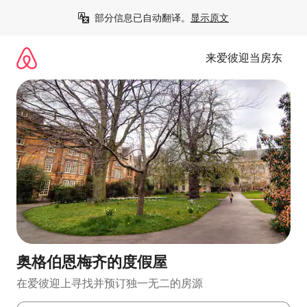
跳
部分信息已自动翻译。
显示原文
至
内
容
来爱彼迎当房东
奥格伯恩梅齐的度假屋
在爱彼迎上寻找并预订独一无二的房源