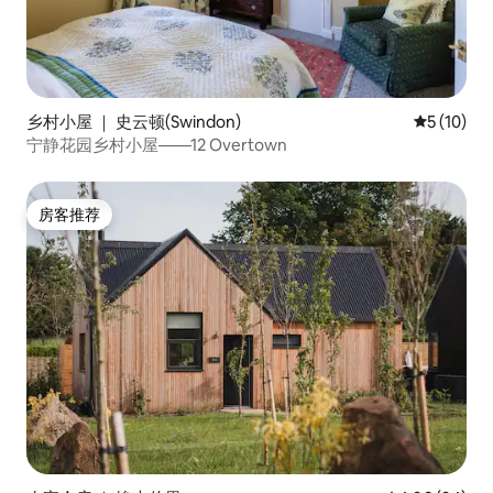
乡村小屋 ｜ 史云顿(Swindon)
平均评分 5
5 (10)
宁静花园乡村小屋——12 Overtown
房客推荐
房客推荐