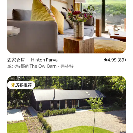
农家仓房 ｜ Hinton Parva
平均评分 4.99
4.99 (89)
威尔特郡的The Owl Barn - 弗林特
房客推荐
热门「房客推荐」