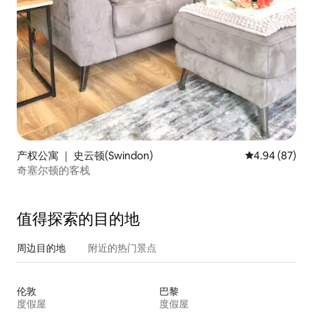
产权公寓 ｜ 史云顿(Swindon)
平均评分 4.94
4.94 (87)
奇塞尔顿的客栈
值得探索的目的地
周边目的地
附近的热门景点
伦敦
巴黎
度假屋
度假屋