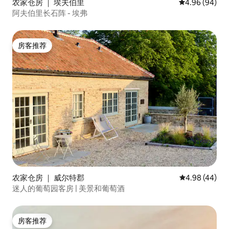
农家仓房 ｜ 埃夫伯里
平均评分 4.96
4.96 (94)
阿夫伯里长石阵 - 埃弗
房客推荐
房客推荐
农家仓房 ｜ 威尔特郡
平均评分 4.98
4.98 (44)
迷人的葡萄园客房 | 美景和葡萄酒
房客推荐
房客推荐