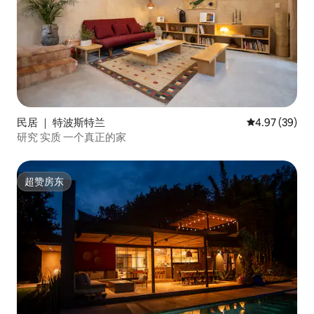
民居 ｜ 特波斯特兰
平均评分 4.97
4.97 (39)
研究 实质 一个真正的家
超赞房东
超赞房东