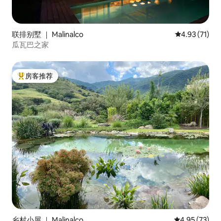
联排别墅 ｜ Malinalco
平均评分 4.9
4.93 (71)
瓜瓦巴之家
房客推荐
热门「房客推荐」
乡村小屋 ｜ Malinalco
平均评分 4.9
4.95 (73)