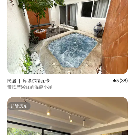
民居 ｜ 库埃尔纳瓦卡
平均评分 5
5 (38)
带按摩浴缸的温馨小屋
超赞房东
超赞房东