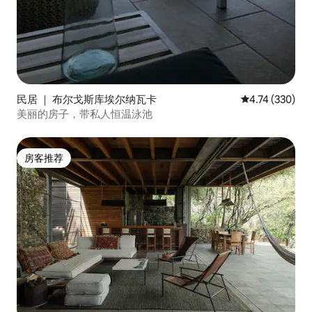
民居 ｜ 布尔戈斯库埃尔纳瓦卡
平均评分 4.74
4.74 (330)
美丽的房子，带私人恒温泳池
房客推荐
房客推荐