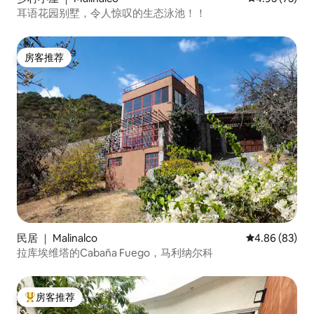
耳语花园别墅，令人惊叹的生态泳池！！
房客推荐
房客推荐
民居 ｜ Malinalco
平均评分 4.86
4.86 (83)
拉库埃维塔的Cabaña Fuego，马利纳尔科
房客推荐
热门「房客推荐」