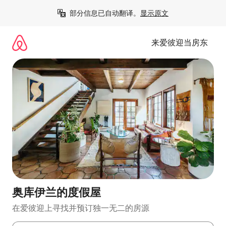
跳
部分信息已自动翻译。
显示原文
至
内
容
来爱彼迎当房东
奥库伊兰的度假屋
在爱彼迎上寻找并预订独一无二的房源