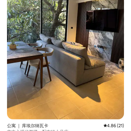
公寓 ｜ 库埃尔纳瓦卡
平均评分 4.8
4.86 (21)