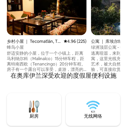
乡村小屋 ｜ Tecomatlán, Te
平均评分 4.96 分（满分 5 分），共
4.96 (225)
公寓 ｜ 库埃尔纳
nancingo
蜂鸟小屋
绿洲顶层公寓 - 
舒适安静的小屋，位于一个小镇上，距离
逃离喧嚣，来到库埃
马利纳尔科（Malinalco）15分钟车程，距
寓，这里光线充足
离特南西欧（Tenancingo）20分钟车程。
艺术，被大自然环
房子有一个露台可以享受，桌游，漂亮的
验，可直接欣赏波
在奥库伊兰深受欢迎的度假屋便利设施
花园可以玩，还有一个休息吊床。非常适
（Popocatépetl
合放松、居家办公或晒太阳。 您在这里的
的美景，是放松身
住宿不需要任何时候的联系。我们是宠物
放松身心的理想场所。 在泳池或
和生态友好型的！！ 最后一刻预订？给我
浴缸中放松身心，
发消息，我们会立即安排。 您想为特殊庆
候，感受宾至如归
祝活动做装饰吗？请给我们写信。
侣、浪漫度假或与
厨房
无线网络