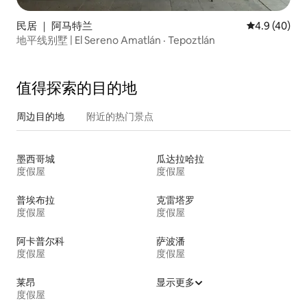
民居 ｜ 阿马特兰
平均评分 4.9
4.9 (40)
地平线别墅 | El Sereno Amatlán · Tepoztlán
值得探索的目的地
周边目的地
附近的热门景点
墨西哥城
瓜达拉哈拉
度假屋
度假屋
普埃布拉
克雷塔罗
度假屋
度假屋
阿卡普尔科
萨波潘
度假屋
度假屋
莱昂
显示更多
度假屋