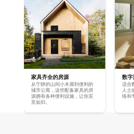
家具齐全的房源
数字
从宁静的山间小木屋到便利的
适合
城市公寓，这些配备家具的房
人士
源拥有各种便利设施，让你宾
络和
至如归。