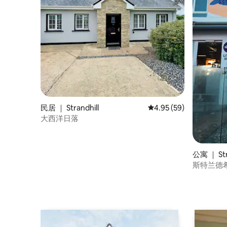
民居 ｜ Strandhill
平均评分 4.95 分（满分
4.95 (59)
大西洋日落
公寓 ｜ Str
斯特兰德