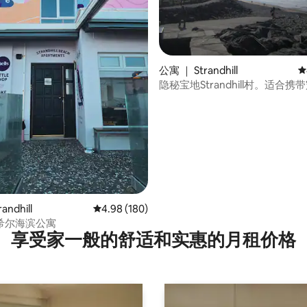
公寓 ｜ Strandhill
平
隐秘宝地Strandhill村。适合
 5 分），共 59 条评价
andhill
平均评分 4.98 分（满分 5 分），共 180 条评价
4.98 (180)
希尔海滨公寓
享受家一般的舒适和实惠的月租价格