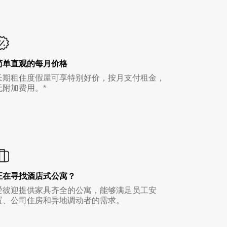
简单直观的每月价格
长期租住度假屋可享特别好价，按月支付租金，
无附加费用。*
正在寻找酒店式公寓？
爱彼迎提供家具齐全的公寓，能够满足员工安
置、公司住房和异地调动者的需求。