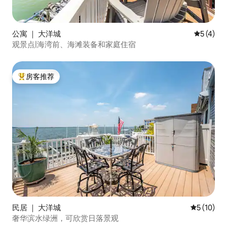
公寓 ｜ 大洋城
平均评分 
5 (4)
观景点|海湾前、海滩装备和家庭住宿
房客推荐
热门「房客推荐」
民居 ｜ 大洋城
平均评分 5
5 (10)
奢华滨水绿洲，可欣赏日落景观