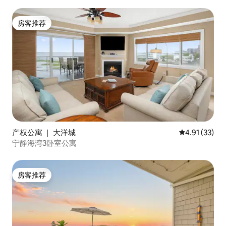
房客推荐
房客推荐
产权公寓 ｜ 大洋城
平均评分 4.9
4.91 (33)
宁静海湾3卧室公寓
房客推荐
房客推荐