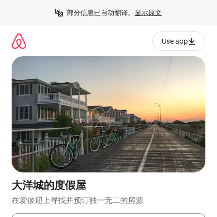
跳
部分信息已自动翻译。
显示原文
至
内
容
Use app
大洋城的度假屋
在爱彼迎上寻找并预订独一无二的房源