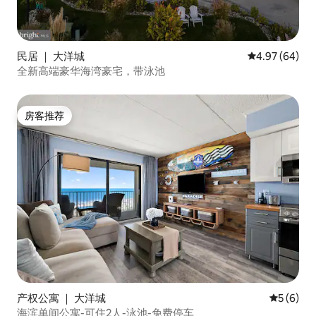
民居 ｜ 大洋城
平均评分 4.97
4.97 (64)
全新高端豪华海湾豪宅，带泳池
房客推荐
房客推荐
产权公寓 ｜ 大洋城
平均评分 
5 (6)
海滨单间公寓-可住2人-泳池-免费停车