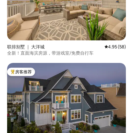
联排别墅 ｜ 大洋城
平均评分 4.95
4.95 (58)
全新！直面海滨房源，带游戏室/免费自行车
房客推荐
热门「房客推荐」