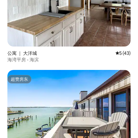
公寓 ｜ 大洋城
平均评分 5
5 (43)
海湾平房 - 海滨
超赞房东
超赞房东