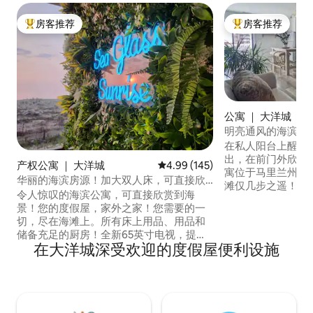
房客推荐
房客推荐
热门「房客推荐」
热门「房客推荐」
公寓 ｜ 大洋城
明亮通风的海滨公
在私人阳台上醒来
出，在前门外欣赏
产权公寓 ｜ 大洋城
平均评分 4.99 分（满分 5 分），共
4.99 (145)
寓位于马里兰州海
华丽的海滨房源！加大双人床，可直接欣
滩仅几步之遥！！
赏海景！
令人惊叹的海滨公寓，可直接欣赏到海
您可以在我们的室
景！您的度假屋，家外之家！您需要的一
受步行可达的位置
切，尽在海滩上。所有床上用品、用品和
吧、夜生活场所和景点
储备充足的厨房！全新65英寸电视，提供
Fager's Island、M
在大洋城深受欢迎的度假屋便利设施
免费4K Netflix！位于OC市中心的现代宁
barn 34和迷你
静装饰！想出去吗？步行即可抵达
洋城海滩度假。
Seacrets、Mackey's和Fager's Island、
Subway、Candy Kitchen或Dumsers'
Dairyland！更多冒险？步行即可抵达迷你