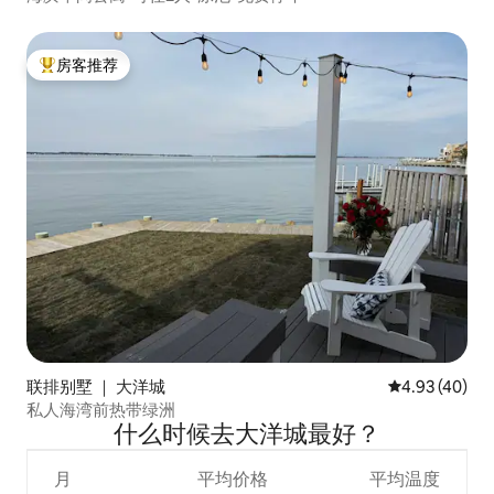
房客推荐
热门「房客推荐」
联排别墅 ｜ 大洋城
平均评分 4.9
4.93 (40)
私人海湾前热带绿洲
什么时候去大洋城最好？
月
平均价格
平均温度